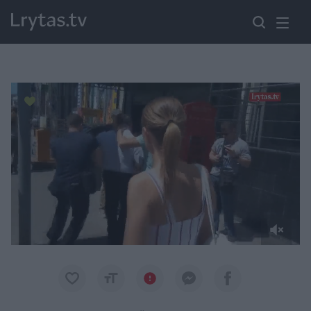
Paremkite Ukrainą