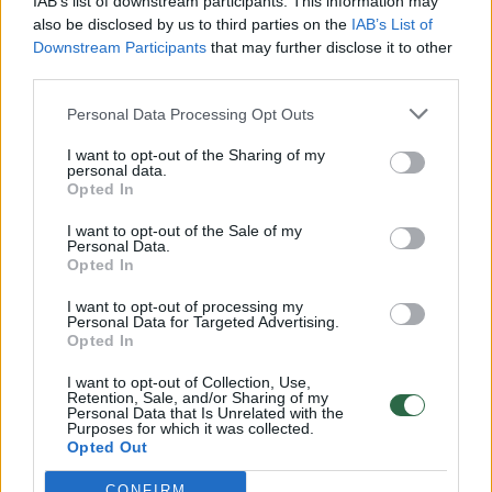
IAB’s list of downstream participants. This information may
vaikus: jiems kilusi grėsmė
also be disclosed by us to third parties on the
IAB’s List of
Downstream Participants
that may further disclose it to other
Žinios
|
Lietuvos diena
third parties.
Personal Data Processing Opt Outs
00:00:30
Vaizdai iš tragiškos avarijos Vilniaus r.: dviejų moterų ir
vaiko gyvybių išgelbėti nepavyko
I want to opt-out of the Sharing of my
personal data.
Žinios
Opted In
|
Lietuvos diena
I want to opt-out of the Sale of my
Personal Data.
00:00:59
Nufilmavo, kaip patvino Vilniaus Vakarinis aplinkkelis:
Opted In
vaizdas pribloškia
I want to opt-out of processing my
Personal Data for Targeted Advertising.
Žinios
|
Lietuvos diena
Opted In
I want to opt-out of Collection, Use,
00:02:01
Retention, Sale, and/or Sharing of my
„Pagarba pirmajai premjerei“: pasidalijo jautriais
Personal Data that Is Unrelated with the
prisiminimais apie Kazimierą Prunskienę
Purposes for which it was collected.
Opted Out
Žinios
|
Lietuvos diena
CONFIRM