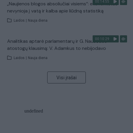
00:14:55
„Naujienos blogos absoliučiai visiems“: ekonomistas
nevynioja į vatą ir kalba apie liūdną statistiką
Laidos
|
Nauja diena
00:10:29
Analitikas aptarė parlamentarų ir G. Nausėdos
atostogų klausimą: V. Adamkus to nebijodavo
Laidos
|
Nauja diena
Visi įrašai