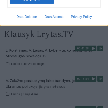
Visi įrašai
Data Deletion
Data Access
Privacy Policy
Klausyk Lrytas.TV
00:41:28
L. Kontrimas, A. Lašas, A. Lyberytė: ko nesupranta
Mindaugas Sinkevičius?
Laidos
|
Lietuva tiesiogiai
00:15:54
V. Zalužno pasisakymą laiko bandymu įsitvirtinti
Ukrainos politikoje: jis yra neteisus
Laidos
|
Nauja diena