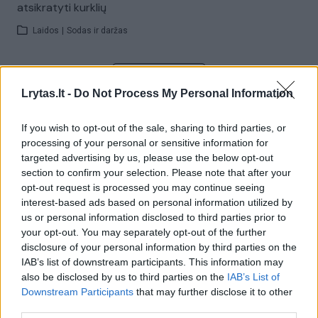
atsikratyti kurklių
Laidos
|
Sodas ir daržas
Visi įrašai
Lrytas.lt -
Do Not Process My Personal Information
If you wish to opt-out of the sale, sharing to third parties, or
Žiūrimiausi įrašai
processing of your personal or sensitive information for
targeted advertising by us, please use the below opt-out
section to confirm your selection. Please note that after your
opt-out request is processed you may continue seeing
00:00:30
Vaizdai iš tragiškos avarijos Vilniaus r.: dviejų moterų ir
interest-based ads based on personal information utilized by
vaiko gyvybių išgelbėti nepavyko
us or personal information disclosed to third parties prior to
your opt-out. You may separately opt-out of the further
Žinios
|
Lietuvos diena
disclosure of your personal information by third parties on the
IAB’s list of downstream participants. This information may
also be disclosed by us to third parties on the
IAB’s List of
00:00:57
Savaitės vidurys nusimato karštas: temperatūra kils iki
Downstream Participants
that may further disclose it to other
32 laipsnių šilumos
third parties.