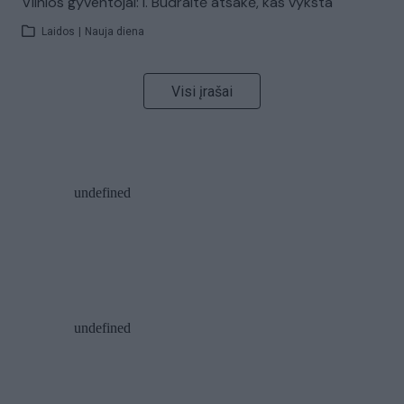
Vilnios gyventojai: I. Budraitė atsakė, kas vyksta
Laidos
|
Nauja diena
Visi įrašai