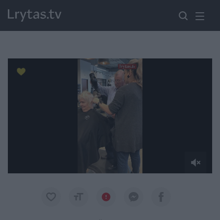
Paremkite Ukrainą