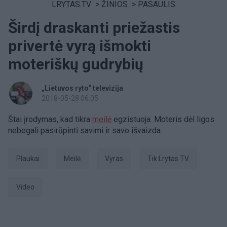
LRYTAS.TV
>
ŽINIOS
>
PASAULIS
Širdį draskanti priežastis
privertė vyrą išmokti
moteriškų gudrybių
„Lietuvos ryto“ televizija
2018-05-28 06:05
Štai įrodymas, kad tikra
meilė
egzistuoja. Moteris dėl ligos
nebegali pasirūpinti savimi ir savo išvaizda.
Plaukai
Meilė
Vyras
tik Lrytas.TV
Video