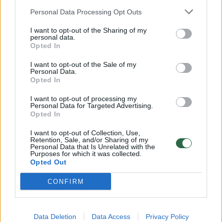
Žinios
|
Orai
Personal Data Processing Opt Outs
I want to opt-out of the Sharing of my
00:15:54
personal data.
V. Zalužno pasisakymą laiko bandymu įsitvirtinti
Opted In
Ukrainos politikoje: jis yra neteisus
I want to opt-out of the Sale of my
Laidos
|
Nauja diena
Personal Data.
Opted In
I want to opt-out of processing my
00:00:57
Sinoptikai atsakė, kokiais orais užbaigsime darbo
Personal Data for Targeted Advertising.
savaitę: karščiai atsitrauks
Opted In
Žinios
|
Orai
I want to opt-out of Collection, Use,
Retention, Sale, and/or Sharing of my
Personal Data that Is Unrelated with the
Purposes for which it was collected.
Opted Out
Visi įrašai
CONFIRM
Klausyk Lrytas.TV
Data Deletion
Data Access
Privacy Policy