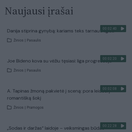
Naujausi įrašai
00:02:40
Danija stiprina gynybą: kariams teks tarnauti ilgiau
Žinios
|
Pasaulis
00:02:20
Joe Bideno kova su vėžiu tęsiasi: liga progresuoja
Žinios
|
Pasaulis
00:02:08
A. Tapinas žmoną pakvietė į sceną: pora leidosi į
romantišką šokį
Žinios
|
Pramogos
00:22:28
„Sodas ir daržas“ laidoje – veiksmingas būdas