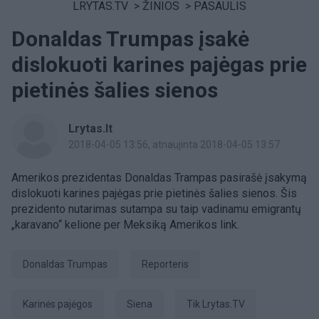
LRYTAS.TV
>
ŽINIOS
>
PASAULIS
Donaldas Trumpas įsakė
dislokuoti karines pajėgas prie
pietinės šalies sienos
Lrytas.lt
2018-04-05 13:56
, atnaujinta 2018-04-05 13:57
Amerikos prezidentas Donaldas Trampas pasirašė įsakymą
dislokuoti karines pajėgas prie pietinės šalies sienos. Šis
prezidento nutarimas sutampa su taip vadinamu emigrantų
„karavano“ kelione per Meksiką Amerikos link.
Donaldas Trumpas
Reporteris
karinės pajėgos
siena
tik Lrytas.TV