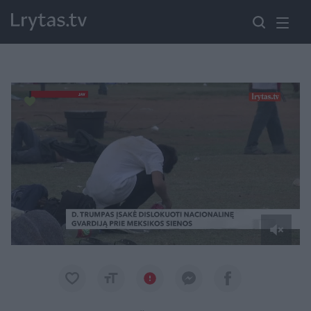
Paremkite Ukrainą