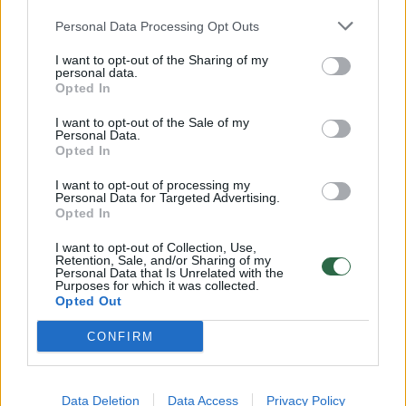
Žinios
|
Orai
Personal Data Processing Opt Outs
I want to opt-out of the Sharing of my
personal data.
00:15:54
V. Zalužno pasisakymą laiko bandymu įsitvirtinti
Opted In
Ukrainos politikoje: jis yra neteisus
I want to opt-out of the Sale of my
Laidos
|
Nauja diena
Personal Data.
Opted In
I want to opt-out of processing my
00:00:57
Sinoptikai atsakė, kokiais orais užbaigsime darbo
Personal Data for Targeted Advertising.
Opted In
savaitę: karščiai atsitrauks
I want to opt-out of Collection, Use,
Žinios
|
Orai
Retention, Sale, and/or Sharing of my
Personal Data that Is Unrelated with the
Purposes for which it was collected.
Opted Out
Visi įrašai
CONFIRM
Klausyk Lrytas.TV
Data Deletion
Data Access
Privacy Policy