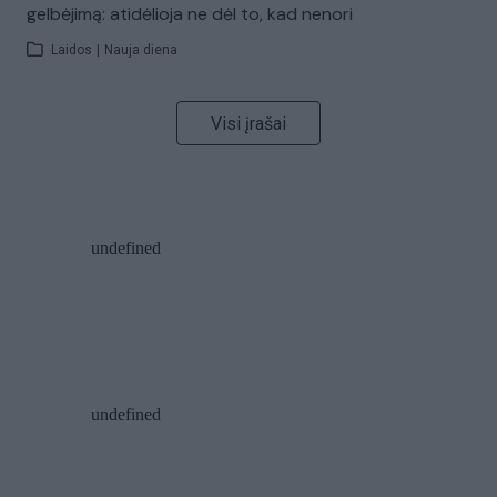
gelbėjimą: atidėlioja ne dėl to, kad nenori
Laidos
|
Nauja diena
Visi įrašai