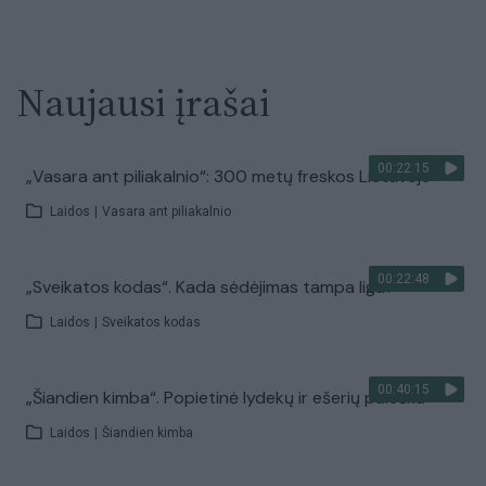
Naujausi įrašai
00:22:15
„Vasara ant piliakalnio“: 300 metų freskos Lietuvoje
Laidos
|
Vasara ant piliakalnio
00:22:48
„Sveikatos kodas“. Kada sėdėjimas tampa liga?
Laidos
|
Sveikatos kodas
00:40:15
„Šiandien kimba“. Popietinė lydekų ir ešerių paieška
Laidos
|
Šiandien kimba