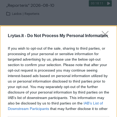
00:18:11
„Reporteris“ 2026-08-10
Laidos
|
Reporteris
Visi įrašai
Lrytas.lt -
Do Not Process My Personal Information
If you wish to opt-out of the sale, sharing to third parties, or
Žiūrimiausi įrašai
processing of your personal or sensitive information for
targeted advertising by us, please use the below opt-out
section to confirm your selection. Please note that after your
opt-out request is processed you may continue seeing
00:00:30
Vaizdai iš tragiškos avarijos Vilniaus r.: dviejų moterų ir
interest-based ads based on personal information utilized by
vaiko gyvybių išgelbėti nepavyko
us or personal information disclosed to third parties prior to
your opt-out. You may separately opt-out of the further
Žinios
|
Lietuvos diena
disclosure of your personal information by third parties on the
IAB’s list of downstream participants. This information may
also be disclosed by us to third parties on the
IAB’s List of
00:00:57
Savaitės vidurys nusimato karštas: temperatūra kils iki
Downstream Participants
that may further disclose it to other
32 laipsnių šilumos
third parties.