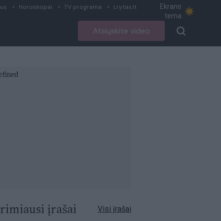
Ekrano
ius
Horoskopai
TV programa
Lrytas.lt
tema
Atsiųskite video
rimiausi įrašai
Visi įrašai