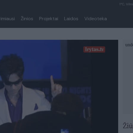
1°C, Viln
rimiausi
Žinios
Projektai
Laidos
Videoteka
Žiū