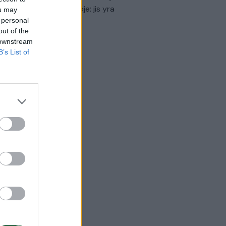
virtinti Ukrainos politikoje: jis yra
ou may
eisus
 personal
out of the
Laidos
|
Nauja diena
 downstream
B’s List of