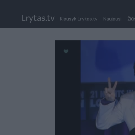
Klausyk Lrytas.tv
Naujausi
Žiū
Paremkite Ukrainą