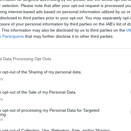
ogas
Video
tik Lrytas.TV
įsit
r selection. Please note that after your opt-out request is processed y
net
eing interest-based ads based on personal information utilized by us or
disclosed to third parties prior to your opt-out. You may separately opt-
losure of your personal information by third parties on the IAB’s list of
. This information may also be disclosed by us to third parties on the
IA
Visi įrašai
Participants
that may further disclose it to other third parties.
2:40
00:03:52
mai –
Liūdna vyresnio amžiaus dirbančiųjų
l Data Processing Opt Outs
nenori:
kasdienybė – priekabiavimas, patyčios ir
užgaulūs įvardžiai
o opt-out of the Sharing of my personal data.
Žinios
|
Lietuvos diena
In
o opt-out of the Sale of my Personal Data.
0:29
00:02:08
mas
Aukštaitijos pučiamųjų orkestras
In
3
Nyderlanduose apgynė čempionų vardą
to opt-out of processing my Personal Data for Targeted
ing.
Žinios
|
Lietuvos diena
In
o opt-out of Collection, Use, Retention, Sale, and/or Sharing