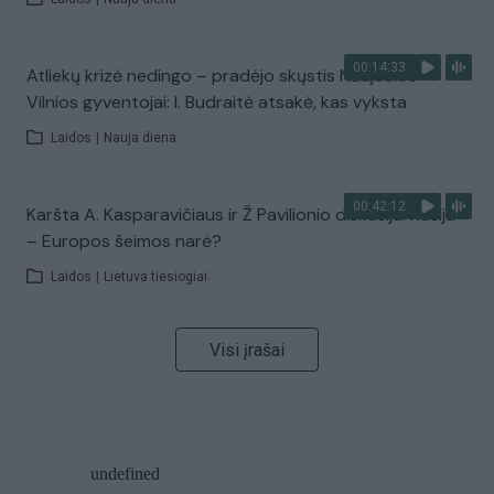
00:14:33
Atliekų krizė nedingo – pradėjo skųstis Naujosios
Vilnios gyventojai: I. Budraitė atsakė, kas vyksta
Laidos
|
Nauja diena
00:42:12
Karšta A. Kasparavičiaus ir Ž Pavilionio diskusija: Rusija
– Europos šeimos narė?
Laidos
|
Lietuva tiesiogiai
Visi įrašai