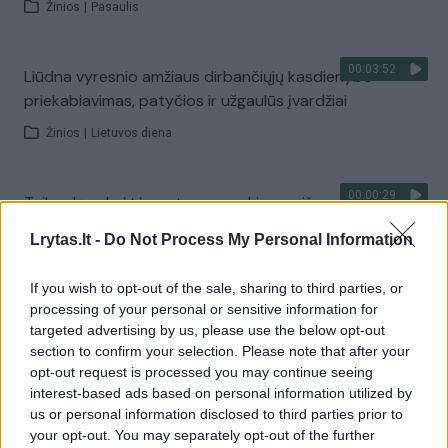
Žinios
|
Pasaulis
00:03:52
Liūdna vyresnio amžiaus dirbančiųjų kasdienybė –
priekabiavimas, patyčios ir užgaulūs įvardžiai
Žinios
|
Lietuvos diena
00:00:29
Tailandą sukrėtė protu nesuvokiamas išpuolis:
paauglys nušovė senelius, 3 mokytojus ir 3 moksleivius
Lrytas.lt -
Do Not Process My Personal Information
Žinios
|
Pasaulis
If you wish to opt-out of the sale, sharing to third parties, or
processing of your personal or sensitive information for
Visi įrašai
targeted advertising by us, please use the below opt-out
section to confirm your selection. Please note that after your
opt-out request is processed you may continue seeing
interest-based ads based on personal information utilized by
Žiūrimiausi įrašai
us or personal information disclosed to third parties prior to
your opt-out. You may separately opt-out of the further