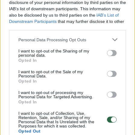
disclosure of your personal information by third parties on the
IAB’s list of downstream participants. This information may
00:00:30
Vaizdai iš tragiškos avarijos Vilniaus r.: dviejų moterų ir
also be disclosed by us to third parties on the
IAB’s List of
vaiko gyvybių išgelbėti nepavyko
Downstream Participants
that may further disclose it to other
third parties.
Žinios
|
Lietuvos diena
Personal Data Processing Opt Outs
00:00:57
Savaitės vidurys nusimato karštas: temperatūra kils iki
I want to opt-out of the Sharing of my
personal data.
32 laipsnių šilumos
Opted In
Žinios
|
Orai
I want to opt-out of the Sale of my
Personal Data.
Opted In
00:15:54
V. Zalužno pasisakymą laiko bandymu įsitvirtinti
I want to opt-out of processing my
Ukrainos politikoje: jis yra neteisus
Personal Data for Targeted Advertising.
Opted In
Laidos
|
Nauja diena
I want to opt-out of Collection, Use,
Retention, Sale, and/or Sharing of my
Personal Data that Is Unrelated with the
00:00:59
Purposes for which it was collected.
Nufilmavo, kaip patvino Vilniaus Vakarinis aplinkkelis:
Opted Out
vaizdas pribloškia