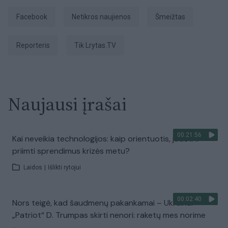
Facebook
netikros naujienos
šmeižtas
Reporteris
tik Lrytas.TV
Naujausi įrašai
00:21:56
Kai neveikia technologijos: kaip orientuotis, judėti ir
priimti sprendimus krizės metu?
Laidos
|
Išlikti rytojui
00:02:40
Nors teigė, kad šaudmenų pakankamai – Ukrainai
„Patriot“ D. Trumpas skirti nenori: raketų mes norime