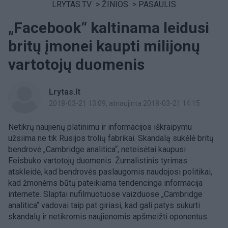
LRYTAS.TV
>
ŽINIOS
>
PASAULIS
„Facebook“ kaltinama leidusi
britų įmonei kaupti milijonų
vartotojų duomenis
Lrytas.lt
2018-03-21 13:09
, atnaujinta 2018-03-21 14:15
Netikrų naujienų platinimu ir informacijos iškraipymu
užsiima ne tik Rusijos trolių fabrikai. Skandalą sukėlė britų
bendrovė „Cambridge analitica“, neteisėtai kaupusi
Feisbuko vartotojų duomenis. Žurnalistinis tyrimas
atskleidė, kad bendrovės paslaugomis naudojosi politikai,
kad žmonėms būtų pateikiama tendencinga informacija
internete. Slaptai nufilmuotuose vaizduose „Cambridge
analitica“ vadovai taip pat giriasi, kad gali patys sukurti
skandalų ir netikromis naujienomis apšmeižti oponentus.