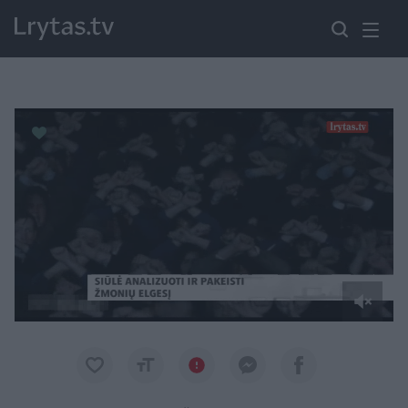
Paremkite Ukrainą