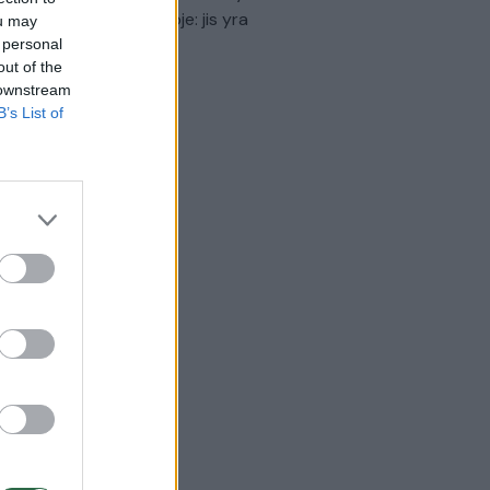
virtinti Ukrainos politikoje: jis yra
ou may
eisus
 personal
out of the
Laidos
|
Nauja diena
 downstream
B’s List of