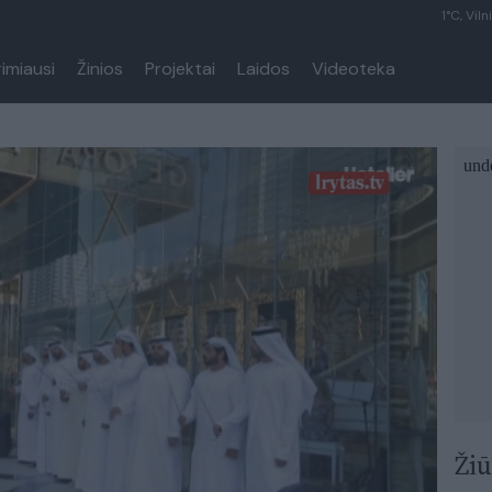
1°C, Viln
rimiausi
Žinios
Projektai
Laidos
Videoteka
Žiū