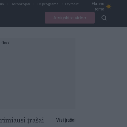
Ekrano
ius
Horoskopai
TV programa
Lrytas.lt
tema
Atsiųskite video
rimiausi įrašai
Visi įrašai