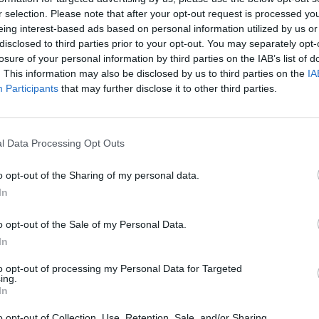
aižis
Dizainas
tik Lrytas.TV
įsit
r selection. Please note that after your opt-out request is processed y
net
eing interest-based ads based on personal information utilized by us or
disclosed to third parties prior to your opt-out. You may separately opt-
losure of your personal information by third parties on the IAB’s list of
. This information may also be disclosed by us to third parties on the
IA
Visi įrašai
Participants
that may further disclose it to other third parties.
2:40
00:03:52
mai –
Liūdna vyresnio amžiaus dirbančiųjų
l Data Processing Opt Outs
nenori:
kasdienybė – priekabiavimas, patyčios ir
užgaulūs įvardžiai
o opt-out of the Sharing of my personal data.
Žinios
|
Lietuvos diena
In
o opt-out of the Sale of my Personal Data.
0:29
00:02:08
mas
Aukštaitijos pučiamųjų orkestras
In
3
Nyderlanduose apgynė čempionų vardą
to opt-out of processing my Personal Data for Targeted
ing.
Žinios
|
Lietuvos diena
In
o opt-out of Collection, Use, Retention, Sale, and/or Sharing