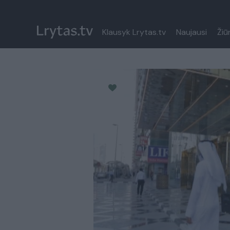
Klausyk Lrytas.tv
Naujausi
Žiū
Paremkite Ukrainą