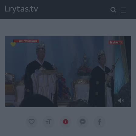
Paremkite Ukrainą