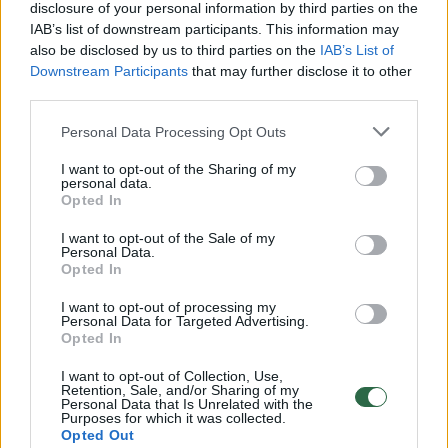
disclosure of your personal information by third parties on the
IAB’s list of downstream participants. This information may
00:00:30
Vaizdai iš tragiškos avarijos Vilniaus r.: dviejų moterų ir
also be disclosed by us to third parties on the
IAB’s List of
vaiko gyvybių išgelbėti nepavyko
Downstream Participants
that may further disclose it to other
third parties.
Žinios
|
Lietuvos diena
Personal Data Processing Opt Outs
00:00:57
Savaitės vidurys nusimato karštas: temperatūra kils iki
I want to opt-out of the Sharing of my
personal data.
32 laipsnių šilumos
Opted In
Žinios
|
Orai
I want to opt-out of the Sale of my
Personal Data.
Opted In
00:00:59
Nufilmavo, kaip patvino Vilniaus Vakarinis aplinkkelis:
I want to opt-out of processing my
vaizdas pribloškia
Personal Data for Targeted Advertising.
Opted In
Žinios
|
Lietuvos diena
I want to opt-out of Collection, Use,
Retention, Sale, and/or Sharing of my
Personal Data that Is Unrelated with the
00:00:55
Purposes for which it was collected.
Avarija Vilniuje: į stotelę įsirėžęs automobilis sužalojo
Opted Out
dvi moteris