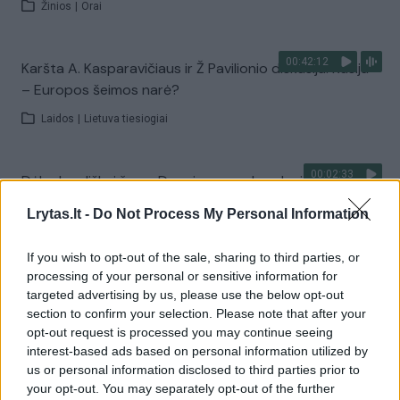
Žinios
|
Orai
00:42:12
Karšta A. Kasparavičiaus ir Ž Pavilionio diskusija: Rusija
– Europos šeimos narė?
Laidos
|
Lietuva tiesiogiai
00:02:33
Dėl rekordiškai žemo Dunojaus vandens lygio –
griežtos priemonės Vengrijoje: turistai įtūžę
Lrytas.lt -
Do Not Process My Personal Information
Žinios
|
Pasaulis
If you wish to opt-out of the sale, sharing to third parties, or
processing of your personal or sensitive information for
Visi įrašai
targeted advertising by us, please use the below opt-out
section to confirm your selection. Please note that after your
opt-out request is processed you may continue seeing
interest-based ads based on personal information utilized by
Žiūrimiausi įrašai
us or personal information disclosed to third parties prior to
your opt-out. You may separately opt-out of the further