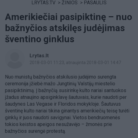
LRYTAS.TV
>
ŽINIOS
>
PASAULIS
Amerikiečiai pasipiktinę – nuo
bažnyčios atskilęs judėjimas
šventino ginklus
Lrytas.lt
2018-03-01 11:23
, atnaujinta 2018-03-01 14:47
Nuo munistų bažnyčios atskilusio judėjimo surengta
ceremonija įžiebė mažo Jungtinių Valstijų miestelio
pasipiktinimą. Į bažnyčią susirinkę kulto nariai santuokos
įžadus atnaujino apsiginklavę šautuvais, kurie naudoti per
šaudynes Las Vegase ir Floridos mokykloje. Šautuvus
šventinę kulto nariai tikina ginantys amerikiečių teisę turėti
ginklų ir juos naudoti savigynai. Vietos bendruomenės
tokios keistos apeigos nesužavėjo – žmonės prie
bažnyčios surengė protestą.