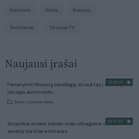
Reporteris
Ginklai
Bažnyčia
šventinimas
tik Lrytas.TV
Naujausi įrašai
00:00:44
Pamatykite filmuotą medžiagą: ištrauktas į tvenkinį
įskriejęs automobilis
Žinios
|
Lietuvos diena
00:00:57
Sinoptikai atsakė, kokiais orais užbaigsime darbo
savaitę: karščiai atsitrauks