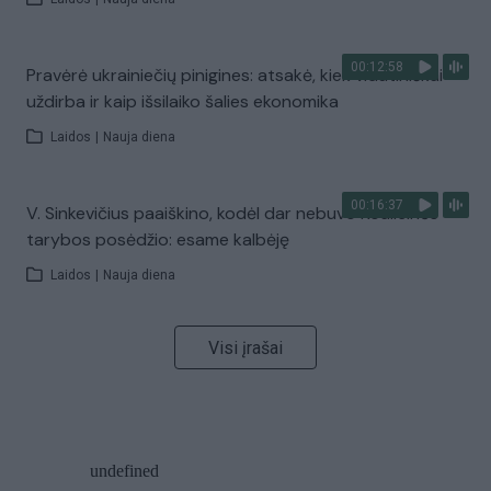
00:12:58
Pravėrė ukrainiečių pinigines: atsakė, kiek vidutiniškai
uždirba ir kaip išsilaiko šalies ekonomika
Laidos
|
Nauja diena
00:16:37
V. Sinkevičius paaiškino, kodėl dar nebuvo Koalicinės
tarybos posėdžio: esame kalbėję
Laidos
|
Nauja diena
Visi įrašai