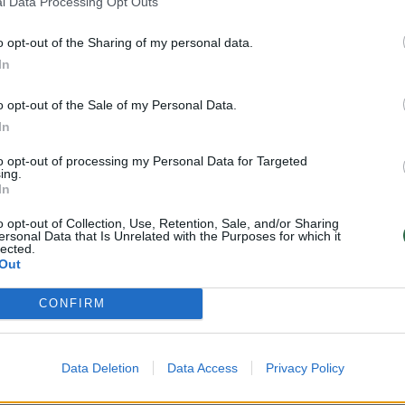
l Data Processing Opt Outs
Nuf
Žinios
|
Pasaulis
Vak
o opt-out of the Sharing of my personal data.
In
džiaga yra skirta vyresniems nei 18 metų skaitytojams
Ar jums jau yra 18 metų?
TV
Visi įrašai
o opt-out of the Sale of my Personal Data.
In
00:15:25
to opt-out of processing my Personal Data for Targeted
ų
Ruošiantis naujiems mokslo metams –
ing.
Taip
Ne
ažnai
vaikų teisių tarnybos primena: štai apie ką
In
būtina pasikalbėti
o opt-out of Collection, Use, Retention, Sale, and/or Sharing
ersonal Data that Is Unrelated with the Purposes for which it
Laidos
|
Nauja diena
lected.
Out
00:42:12
stis
Karšta A. Kasparavičiaus ir Ž Pavilionio
CONFIRM
aitė
diskusija: Rusija – Europos šeimos narė?
Laidos
|
Lietuva tiesiogiai
Data Deletion
Data Access
Privacy Policy