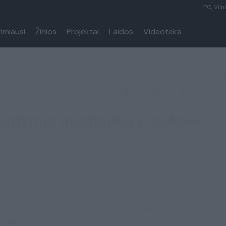
1°C, Viln
rimiausi
Žinios
Projektai
Laidos
Videoteka
intymią nuotrauką ir sukėlė
Elsa Hosk sukėlė nerimą savo gerbėjams. 29 metų
Žiū
vokuojančią nuotrauką, kurioje ji yra