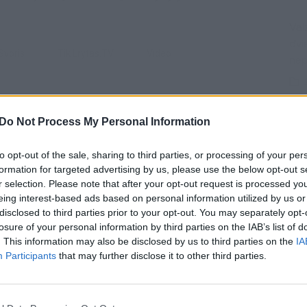
Vaiz
dvi
svoris
tik Lrytas.TV
Video
ne
Do Not Process My Personal Information
Sav
Visi įrašai
tem
to opt-out of the sale, sharing to third parties, or processing of your per
formation for targeted advertising by us, please use the below opt-out s
1:00
00:00:40
lę iš
Avarijos vaizdai Varėnos rajone: po
r selection. Please note that after your opt-out request is processed y
ų
smūgio automobilis atsidūrė už kelio
eing interest-based ads based on personal information utilized by us or
disclosed to third parties prior to your opt-out. You may separately opt-
V. 
Žinios
|
Lietuvos diena
losure of your personal information by third parties on the IAB’s list of
įsit
. This information may also be disclosed by us to third parties on the
IA
net
Participants
that may further disclose it to other third parties.
1:05
00:01:20
anduo
Politiškai keblus V. Zelenskio vizitas: Serbija
žada stiprinti ryšius su Ukraina