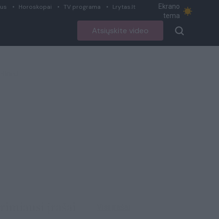
Ekrano
ius
Horoskopai
TV programa
Lrytas.lt
tema
Atsiųskite video
rimiausi įrašai
Visi įrašai