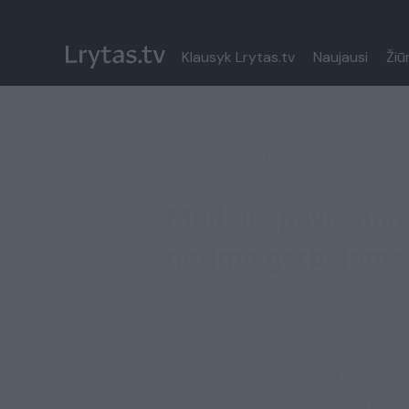
Klausyk Lrytas.tv
Naujausi
Žiū
LRYTAS.TV
>
ŽINIOS
>
PASAULIS
Modelis paviešino 
nerimą gerbėjams
Lrytas.lt
2018-02-25 08:24
Garsus Victoria's Secret
modelis
moteris penktadienį paviešino pro