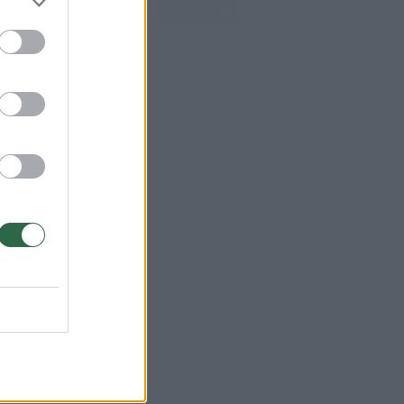
00:00:59
ilmavo, kaip patvino Vilniaus
arinis aplinkkelis: vaizdas pribloškia
Žinios
|
Lietuvos diena
.