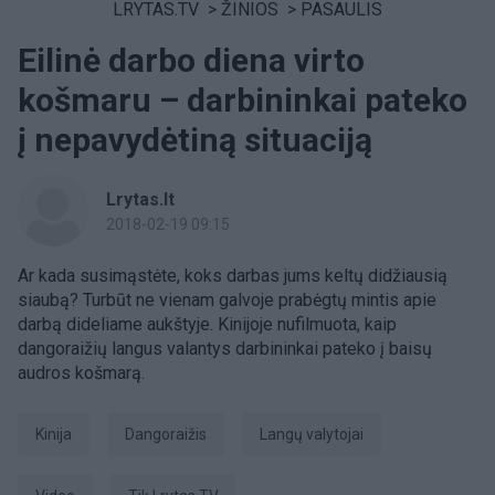
LRYTAS.TV
>
ŽINIOS
>
PASAULIS
Eilinė darbo diena virto
košmaru – darbininkai pateko
į nepavydėtiną situaciją
Lrytas.lt
2018-02-19 09:15
Ar kada susimąstėte, koks darbas jums keltų didžiausią
siaubą? Turbūt ne vienam galvoje prabėgtų mintis apie
darbą dideliame aukštyje. Kinijoje nufilmuota, kaip
dangoraižių langus valantys darbininkai pateko į baisų
audros košmarą.
Kinija
dangoraižis
langų valytojai