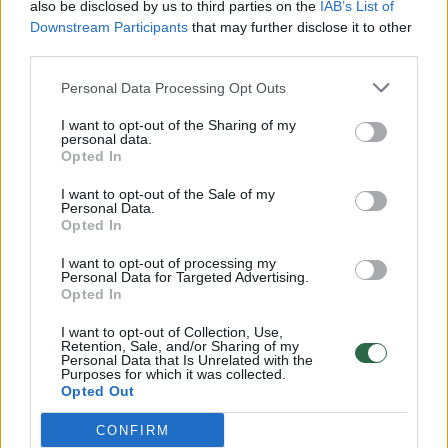
also be disclosed by us to third parties on the
IAB’s List of
Žinios
|
Lietuvos diena
Downstream Participants
that may further disclose it to other
third parties.
00:00:57
Savaitės vidurys nusimato karštas: temperatūra kils iki
Personal Data Processing Opt Outs
32 laipsnių šilumos
I want to opt-out of the Sharing of my
personal data.
Žinios
|
Orai
Opted In
I want to opt-out of the Sale of my
00:00:59
Nufilmavo, kaip patvino Vilniaus Vakarinis aplinkkelis:
Personal Data.
Opted In
vaizdas pribloškia
I want to opt-out of processing my
Žinios
|
Lietuvos diena
Personal Data for Targeted Advertising.
Opted In
00:02:01
„Pagarba pirmajai premjerei“: pasidalijo jautriais
I want to opt-out of Collection, Use,
Retention, Sale, and/or Sharing of my
prisiminimais apie Kazimierą Prunskienę
Personal Data that Is Unrelated with the
Purposes for which it was collected.
Opted Out
Žinios
|
Lietuvos diena
CONFIRM