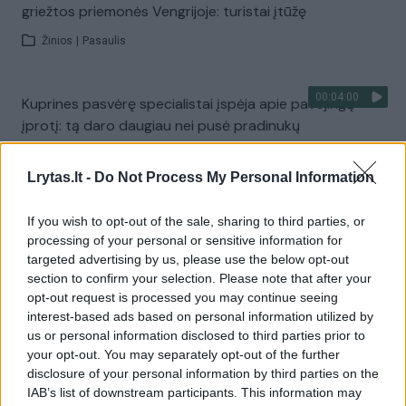
griežtos priemonės Vengrijoje: turistai įtūžę
Žinios
|
Pasaulis
00:04:00
Kuprines pasvėrę specialistai įspėja apie pavojingą
įprotį: tą daro daugiau nei pusė pradinukų
Žinios
|
Lietuvos diena
Lrytas.lt -
Do Not Process My Personal Information
Visi įrašai
If you wish to opt-out of the sale, sharing to third parties, or
processing of your personal or sensitive information for
targeted advertising by us, please use the below opt-out
section to confirm your selection. Please note that after your
Žiūrimiausi įrašai
opt-out request is processed you may continue seeing
interest-based ads based on personal information utilized by
us or personal information disclosed to third parties prior to
your opt-out. You may separately opt-out of the further
00:00:30
Vaizdai iš tragiškos avarijos Vilniaus r.: dviejų moterų ir
disclosure of your personal information by third parties on the
vaiko gyvybių išgelbėti nepavyko
IAB’s list of downstream participants. This information may