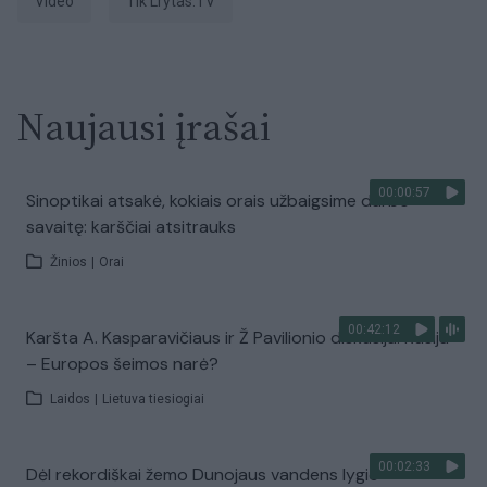
Video
tik Lrytas.TV
Naujausi įrašai
00:00:57
Sinoptikai atsakė, kokiais orais užbaigsime darbo
savaitę: karščiai atsitrauks
Žinios
|
Orai
00:42:12
Karšta A. Kasparavičiaus ir Ž Pavilionio diskusija: Rusija
– Europos šeimos narė?
Laidos
|
Lietuva tiesiogiai
00:02:33
Dėl rekordiškai žemo Dunojaus vandens lygio –