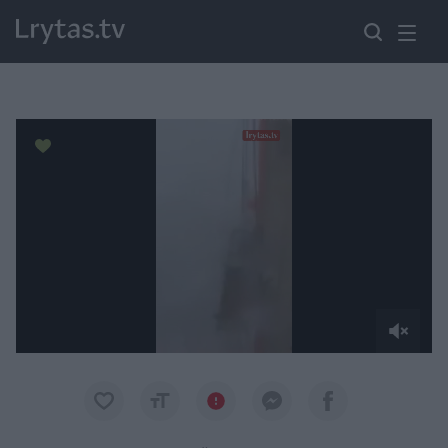
Paremkite Ukrainą