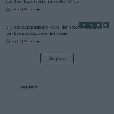
uždirba ir kaip išsilaiko šalies ekonomika
Laidos
|
Nauja diena
00:16:37
V. Sinkevičius paaiškino, kodėl dar nebuvo Koalicinės
tarybos posėdžio: esame kalbėję
Laidos
|
Nauja diena
Visi įrašai