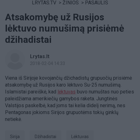
LRYTAS.TV
>
ŽINIOS
>
PASAULIS
Atsakomybę už Rusijos
lėktuvo numušimą prisiėmė
džihadistai
Lrytas.lt
2018-02-04 14:33
Viena iš Sirijoje kovojančių džichadistų grupuočių prisiėmė
atsakomybę už Rusijos karo lėktuvo Su-25 numušimą.
Islamistai pareiškė, kad
lėktuvas
buvo numuštas nuo peties
paleidžiama amerikiečių gamybos raketa. Jungtinės
Valstijos paskelbė, kad joms tai kelia didelį nerimą, nes
Pentagonas jokioms Sirijos grupuotėms tokių ginklų
netiekė.
Sirija
džihadistai
Lėktuvas