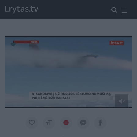
Paremkite Ukrainą