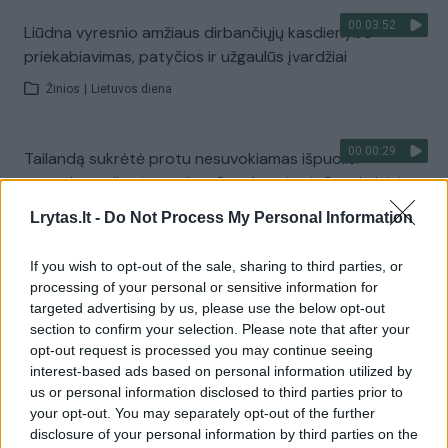
00:03:52
Liūdna vyresnio amžiaus dirbančiųjų kasdienybė –
priekabiavimas, patyčios ir užgaulūs įvardžiai
Žinios
|
Lietuvos diena
00:00:29
Tailandą sukrėtė protu nesuvokiamas išpuolis:
paauglys nušovė senelius, 3 mokytojus ir 3 moksleivius
Žinios
|
Pasaulis
Lrytas.lt -
Do Not Process My Personal Information
If you wish to opt-out of the sale, sharing to third parties, or
Visi įrašai
processing of your personal or sensitive information for
targeted advertising by us, please use the below opt-out
section to confirm your selection. Please note that after your
opt-out request is processed you may continue seeing
Žiūrimiausi įrašai
interest-based ads based on personal information utilized by
us or personal information disclosed to third parties prior to
your opt-out. You may separately opt-out of the further
disclosure of your personal information by third parties on the
00:00:30