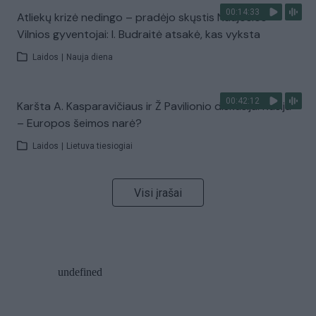
00:14:33
Atliekų krizė nedingo – pradėjo skųstis Naujosios
Vilnios gyventojai: I. Budraitė atsakė, kas vyksta
Laidos
|
Nauja diena
00:42:12
Karšta A. Kasparavičiaus ir Ž Pavilionio diskusija: Rusija
– Europos šeimos narė?
Laidos
|
Lietuva tiesiogiai
Visi įrašai