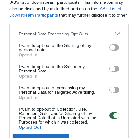
Vaizdai iš tragiškos avarijos Vilniaus r.: dviejų moterų ir
IAB’s list of downstream participants. This information may
vaiko gyvybių išgelbėti nepavyko
also be disclosed by us to third parties on the
IAB’s List of
Downstream Participants
that may further disclose it to other
Žinios
|
Lietuvos diena
third parties.
Personal Data Processing Opt Outs
00:00:57
Savaitės vidurys nusimato karštas: temperatūra kils iki
I want to opt-out of the Sharing of my
32 laipsnių šilumos
personal data.
Opted In
Žinios
|
Orai
I want to opt-out of the Sale of my
Personal Data.
00:15:54
Opted In
V. Zalužno pasisakymą laiko bandymu įsitvirtinti
Ukrainos politikoje: jis yra neteisus
I want to opt-out of processing my
Personal Data for Targeted Advertising.
Laidos
|
Nauja diena
Opted In
I want to opt-out of Collection, Use,
Retention, Sale, and/or Sharing of my
00:00:59
Nufilmavo, kaip patvino Vilniaus Vakarinis aplinkkelis:
Personal Data that Is Unrelated with the
Purposes for which it was collected.
vaizdas pribloškia
Opted Out
Žinios
|
Lietuvos diena