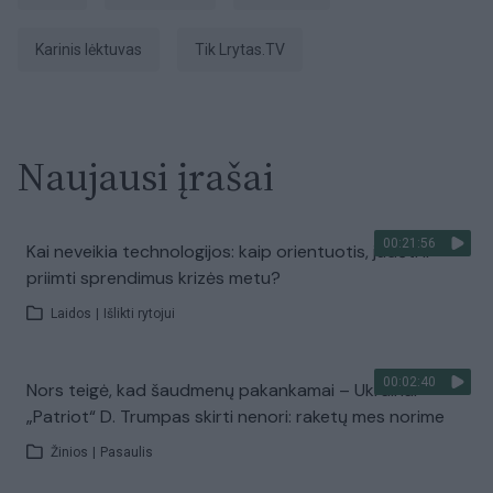
karinis lėktuvas
tik Lrytas.TV
Naujausi įrašai
00:21:56
Kai neveikia technologijos: kaip orientuotis, judėti ir
priimti sprendimus krizės metu?
Laidos
|
Išlikti rytojui
00:02:40
Nors teigė, kad šaudmenų pakankamai – Ukrainai
„Patriot“ D. Trumpas skirti nenori: raketų mes norime
Žinios
|
Pasaulis