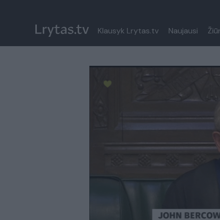
Klausyk Lrytas.tv
Naujausi
Žiū
Paremkite Ukrainą