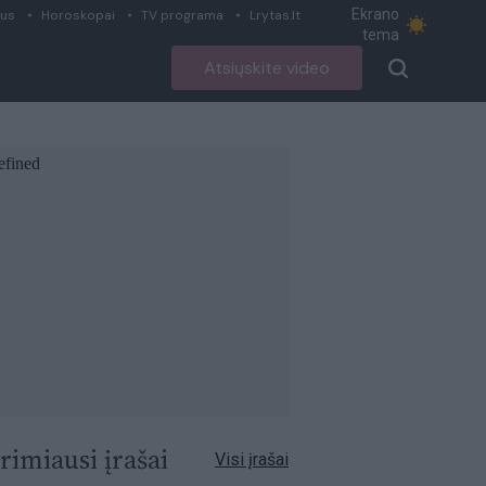
Ekrano
ius
Horoskopai
TV programa
Lrytas.lt
tema
Atsiųskite video
rimiausi įrašai
Visi įrašai