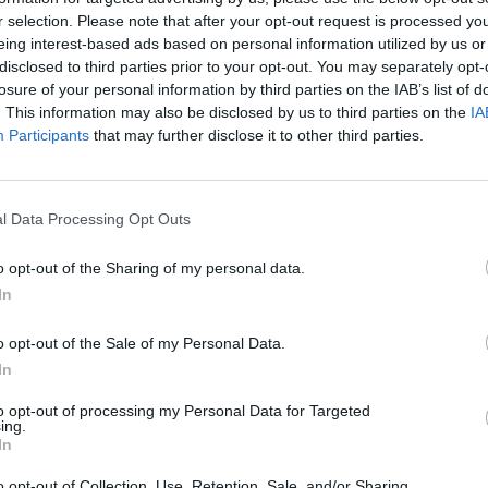
Europos Sąjunga (ES)
tik Lrytas.TV
„Pa
r selection. Please note that after your opt-out request is processed y
jau
eing interest-based ads based on personal information utilized by us or
disclosed to third parties prior to your opt-out. You may separately opt-
Pru
losure of your personal information by third parties on the IAB’s list of
. This information may also be disclosed by us to third parties on the
IA
Visi įrašai
Participants
that may further disclose it to other third parties.
1:31
00:02:01
nskiene
Prieš išlydint į paskutinę kelionę – jautrūs
l Data Processing Opt Outs
V. P. Andriukaičio ir R. Stankevičiaus
žodžiai: padėkojo visuomenei
o opt-out of the Sharing of my personal data.
Žinios
|
Lietuvos diena
In
o opt-out of the Sale of my Personal Data.
0:59
00:00:45
as
Lietuvos karinė žvalgyba: Rusija svarsto
In
,4 mln.
surengti atakas prieš kritinę infrastruktūrą
to opt-out of processing my Personal Data for Targeted
Baltijos šalyse
ing.
In
Žinios
|
Lietuvos diena
o opt-out of Collection, Use, Retention, Sale, and/or Sharing