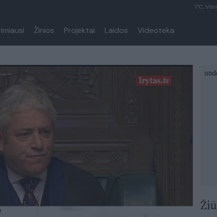
1°C, Viln
rimiausi
Žinios
Projektai
Laidos
Videoteka
Žiū