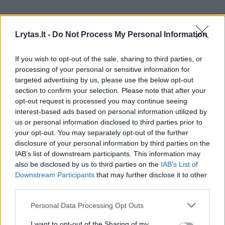
Žiūrimiausi įrašai
Lrytas.lt -
Do Not Process My Personal Information
If you wish to opt-out of the sale, sharing to third parties, or
processing of your personal or sensitive information for
00:00:49
Pateikė daugiau detalių apie iš tėvų paimtus šešis
targeted advertising by us, please use the below opt-out
vaikus: jiems kilusi grėsmė
section to confirm your selection. Please note that after your
opt-out request is processed you may continue seeing
Žinios
|
Lietuvos diena
interest-based ads based on personal information utilized by
us or personal information disclosed to third parties prior to
your opt-out. You may separately opt-out of the further
00:00:30
Vaizdai iš tragiškos avarijos Vilniaus r.: dviejų moterų ir
disclosure of your personal information by third parties on the
vaiko gyvybių išgelbėti nepavyko
IAB’s list of downstream participants. This information may
also be disclosed by us to third parties on the
IAB’s List of
Žinios
|
Lietuvos diena
Downstream Participants
that may further disclose it to other
third parties.
00:00:59
Nufilmavo, kaip patvino Vilniaus Vakarinis aplinkkelis:
Personal Data Processing Opt Outs
vaizdas pribloškia
I want to opt-out of the Sharing of my