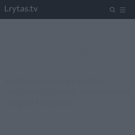
LRYTAS.TV
>
ŽINIOS
>
PASAULIS
Kabėjimas ant 62 aukštų
dangoraižio stogo ekstremalui
baigėsi tragiškai
Lrytas.lt
2017-12-11 18:44
, atnaujinta 2017-12-11 18:48