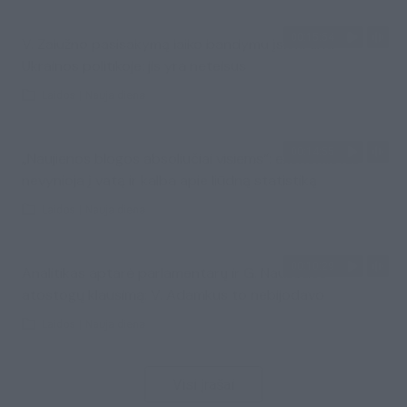
00:15:54
V. Zalužno pasisakymą laiko bandymu įsitvirtinti
Ukrainos politikoje: jis yra neteisus
Laidos
|
Nauja diena
00:14:55
„Naujienos blogos absoliučiai visiems“: ekonomistas
nevynioja į vatą ir kalba apie liūdną statistiką
Laidos
|
Nauja diena
00:10:29
Analitikas aptarė parlamentarų ir G. Nausėdos
atostogų klausimą: V. Adamkus to nebijodavo
Laidos
|
Nauja diena
Visi įrašai