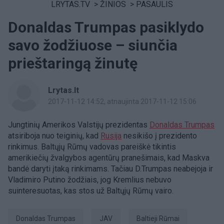
LRYTAS.TV
>
ŽINIOS
>
PASAULIS
Donaldas Trumpas pasiklydo
savo žodžiuose – siunčia
prieštaringą žinutę
Lrytas.lt
2017-11-12 14:52
, atnaujinta 2017-11-12 15:06
Jungtinių Amerikos Valstijų prezidentas
Donaldas Trumpas
atsiriboja nuo teiginių, kad
Rusija
nesikišo į prezidento
rinkimus. Baltųjų Rūmų vadovas pareiškė tikintis
amerikiečių žvalgybos agentūrų pranešimais, kad Maskva
bandė daryti įtaką rinkimams. Tačiau D.Trumpas neabejoja ir
Vladimiro Putino žodžiais, jog Kremlius nebuvo
suinteresuotas, kas stos už Baltųjų Rūmų vairo.
Donaldas Trumpas
JAV
Baltieji Rūmai