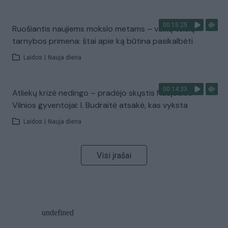
00:15:25
Ruošiantis naujiems mokslo metams – vaikų teisių
tarnybos primena: štai apie ką būtina pasikalbėti
Laidos
|
Nauja diena
00:14:33
Atliekų krizė nedingo – pradėjo skųstis Naujosios
Vilnios gyventojai: I. Budraitė atsakė, kas vyksta
Laidos
|
Nauja diena
Visi įrašai