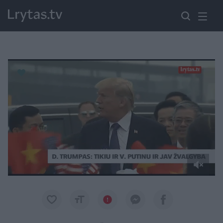
Paremkite Ukrainą