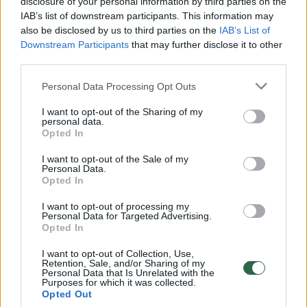
disclosure of your personal information by third parties on the
IAB’s list of downstream participants. This information may
00:00:30
Vaizdai iš tragiškos avarijos Vilniaus r.: dviejų moterų ir
also be disclosed by us to third parties on the
IAB’s List of
vaiko gyvybių išgelbėti nepavyko
Downstream Participants
that may further disclose it to other
third parties.
Žinios
|
Lietuvos diena
Personal Data Processing Opt Outs
00:00:57
Savaitės vidurys nusimato karštas: temperatūra kils iki
I want to opt-out of the Sharing of my
personal data.
32 laipsnių šilumos
Opted In
Žinios
|
Orai
I want to opt-out of the Sale of my
Personal Data.
Opted In
00:15:54
V. Zalužno pasisakymą laiko bandymu įsitvirtinti
I want to opt-out of processing my
Ukrainos politikoje: jis yra neteisus
Personal Data for Targeted Advertising.
Opted In
Laidos
|
Nauja diena
I want to opt-out of Collection, Use,
Retention, Sale, and/or Sharing of my
Personal Data that Is Unrelated with the
00:00:57
Sinoptikai atsakė, kokiais orais užbaigsime darbo
Purposes for which it was collected.
Opted Out
savaitę: karščiai atsitrauks