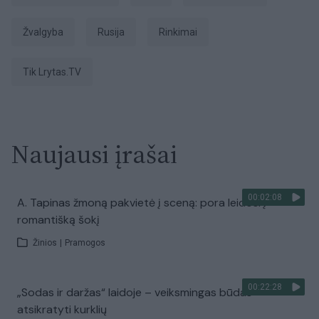
žvalgyba
Rusija
Rinkimai
tik Lrytas.TV
Naujausi įrašai
00:02:08
A. Tapinas žmoną pakvietė į sceną: pora leidosi į
romantišką šokį
Žinios
|
Pramogos
00:22:28
„Sodas ir daržas“ laidoje – veiksmingas būdas
atsikratyti kurklių