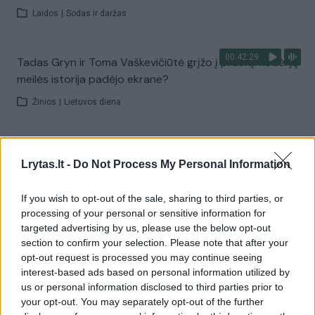
Laidos
|
Sodas ir daržas
00:42:29
Tadas Gryn ir Toma Vaškevičiūtė grįžo į praeitį: kodėl jų
meilės istorija padėjo ekrane?
Žinios
|
Lietuvos diena
00:21:19
„Žinios“ 2026-08-08
Lrytas.lt -
Do Not Process My Personal Information
Laidos
|
Žinios
If you wish to opt-out of the sale, sharing to third parties, or
processing of your personal or sensitive information for
Visi įrašai
targeted advertising by us, please use the below opt-out
section to confirm your selection. Please note that after your
opt-out request is processed you may continue seeing
interest-based ads based on personal information utilized by
Žiūrimiausi įrašai
us or personal information disclosed to third parties prior to
your opt-out. You may separately opt-out of the further