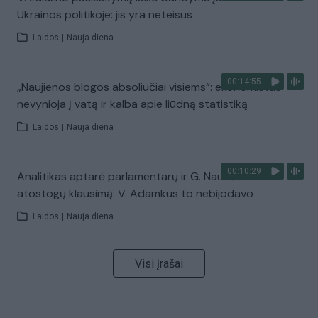
Ukrainos politikoje: jis yra neteisus
Laidos
|
Nauja diena
00:14:55
„Naujienos blogos absoliučiai visiems“: ekonomistas
nevynioja į vatą ir kalba apie liūdną statistiką
Laidos
|
Nauja diena
00:10:29
Analitikas aptarė parlamentarų ir G. Nausėdos
atostogų klausimą: V. Adamkus to nebijodavo
Laidos
|
Nauja diena
Visi įrašai