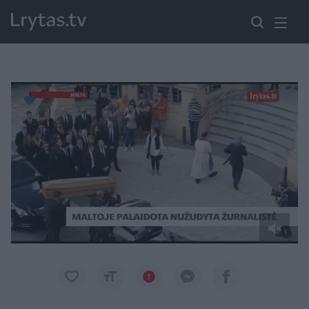
Paremkite Ukrainą