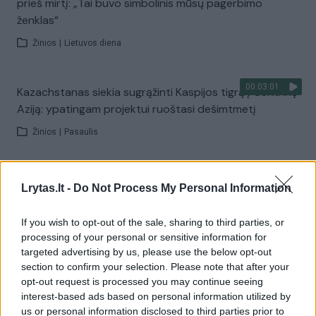
prieš mirtį: „Tai buvo simbolinis mūsų pagerbimo
ženklas“
Žinios
|
Lietuvos diena
00:03:01
Kazachstanas siekia sugrąžinti Kaspijos tigrą į Centrinę
Aziją: ypatingam projektui ruoštasi dešimtmetį
Žinios
|
Pasaulis
00:03:41
Mėsainių mėgėjus kviečia nepražiopsoti festivalio
Lrytas.lt -
Do Not Process My Personal Information
Vilniuje: atskleidė populiariausią paruošimo būdą
Žinios
|
Lietuvos diena
If you wish to opt-out of the sale, sharing to third parties, or
processing of your personal or sensitive information for
targeted advertising by us, please use the below opt-out
Visi įrašai
section to confirm your selection. Please note that after your
opt-out request is processed you may continue seeing
interest-based ads based on personal information utilized by
us or personal information disclosed to third parties prior to