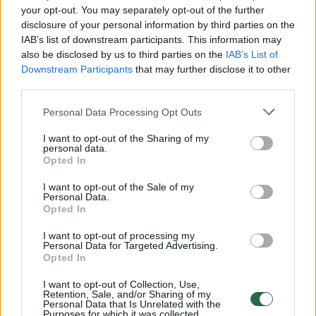
Žiūrimiausi įrašai
your opt-out. You may separately opt-out of the further
disclosure of your personal information by third parties on the
IAB’s list of downstream participants. This information may
also be disclosed by us to third parties on the
IAB’s List of
00:00:49
Pateikė daugiau detalių apie iš tėvų paimtus šešis
Downstream Participants
that may further disclose it to other
third parties.
vaikus: jiems kilusi grėsmė
Žinios
|
Lietuvos diena
Personal Data Processing Opt Outs
I want to opt-out of the Sharing of my
personal data.
00:00:30
Vaizdai iš tragiškos avarijos Vilniaus r.: dviejų moterų ir
Opted In
vaiko gyvybių išgelbėti nepavyko
I want to opt-out of the Sale of my
Personal Data.
Žinios
|
Lietuvos diena
Opted In
I want to opt-out of processing my
00:00:59
Nufilmavo, kaip patvino Vilniaus Vakarinis aplinkkelis:
Personal Data for Targeted Advertising.
Opted In
vaizdas pribloškia
I want to opt-out of Collection, Use,
Žinios
|
Lietuvos diena
Retention, Sale, and/or Sharing of my
Personal Data that Is Unrelated with the
Purposes for which it was collected.