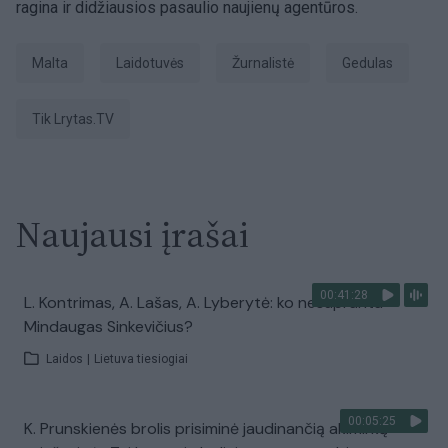
ragina ir didžiausios pasaulio naujienų agentūros.
Malta
laidotuvės
žurnalistė
gedulas
tik Lrytas.TV
Naujausi įrašai
00:41:28
L. Kontrimas, A. Lašas, A. Lyberytė: ko nesupranta
Mindaugas Sinkevičius?
Laidos
|
Lietuva tiesiogiai
00:05:25
K. Prunskienės brolis prisiminė jaudinančią akimirką