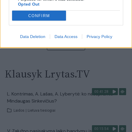
Opted Out
00:02:01
„Pagarba pirmajai premjerei“: pasidalijo jautriais
prisiminimais apie Kazimierą Prunskienę
CONFIRM
Žinios
|
Lietuvos diena
Data Deletion
Data Access
Privacy Policy
Visi įrašai
Klausyk Lrytas.TV
00:41:28
L. Kontrimas, A. Lašas, A. Lyberytė: ko nesupranta
Mindaugas Sinkevičius?
Laidos
|
Lietuva tiesiogiai
00:15:54
V. Zalužno pasisakymą laiko bandymu įsitvirtinti