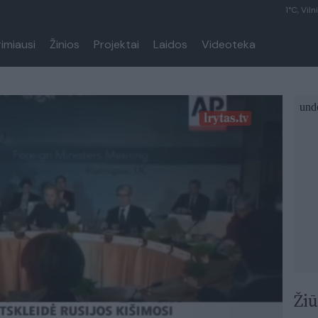
1°C, Viln
rimiausi
Žinios
Projektai
Laidos
Videoteka
Žiū