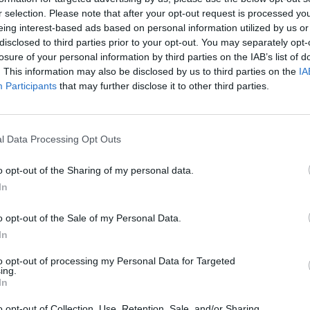
Donaldas Trumpas
tik Lrytas.TV
jau
r selection. Please note that after your opt-out request is processed y
buv
eing interest-based ads based on personal information utilized by us or
disclosed to third parties prior to your opt-out. You may separately opt-
žen
losure of your personal information by third parties on the IAB’s list of
. This information may also be disclosed by us to third parties on the
IA
Visi įrašai
Participants
that may further disclose it to other third parties.
0:29
00:02:08
mas
Aukštaitijos pučiamųjų orkestras
l Data Processing Opt Outs
3
Nyderlanduose apgynė čempionų vardą
Žinios
|
Lietuvos diena
o opt-out of the Sharing of my personal data.
In
o opt-out of the Sale of my Personal Data.
1:33
00:10:21
etaus
Kodėl apklausos internete ir politikų
In
reitingai tarprinkiminiu laikotarpiu dažnai
to opt-out of processing my Personal Data for Targeted
nieko nereiškia?
ing.
In
Laidos
|
Informacinis skydas
o opt-out of Collection, Use, Retention, Sale, and/or Sharing