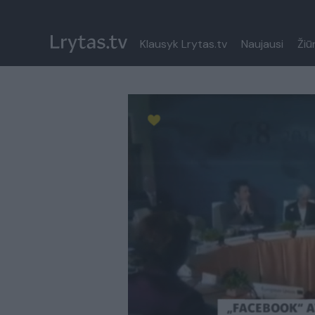
Klausyk Lrytas.tv
Naujausi
Žiū
Paremkite Ukrainą