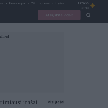
Ekrano
ius
Horoskopai
TV programa
Lrytas.lt
tema
Atsiųskite video
rimiausi įrašai
Visi įrašai