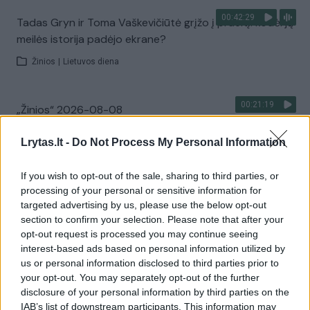
00:42:29
Tadas Gryn ir Toma Vaškevičiūtė grįžo į praeitį: kodėl jų
meilės istorija padėjo ekrane?
Žinios
|
Lietuvos diena
00:21:19
„Žinios“ 2026-08-08
Laidos
|
Žinios
Lrytas.lt -
Do Not Process My Personal Information
If you wish to opt-out of the sale, sharing to third parties, or
Visi įrašai
processing of your personal or sensitive information for
targeted advertising by us, please use the below opt-out
section to confirm your selection. Please note that after your
opt-out request is processed you may continue seeing
Žiūrimiausi įrašai
interest-based ads based on personal information utilized by
us or personal information disclosed to third parties prior to
your opt-out. You may separately opt-out of the further
00:00:30
Vaizdai iš tragiškos avarijos Vilniaus r.: dviejų moterų ir
disclosure of your personal information by third parties on the
IAB’s list of downstream participants. This information may