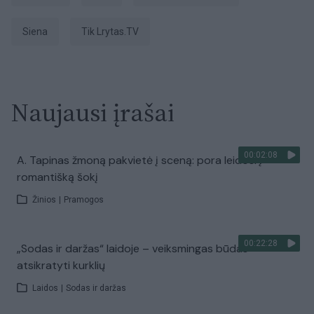
siena
tik Lrytas.TV
Naujausi įrašai
00:02:08
A. Tapinas žmoną pakvietė į sceną: pora leidosi į
romantišką šokį
Žinios
|
Pramogos
00:22:28
„Sodas ir daržas“ laidoje – veiksmingas būdas
atsikratyti kurklių
Laidos
|
Sodas ir daržas