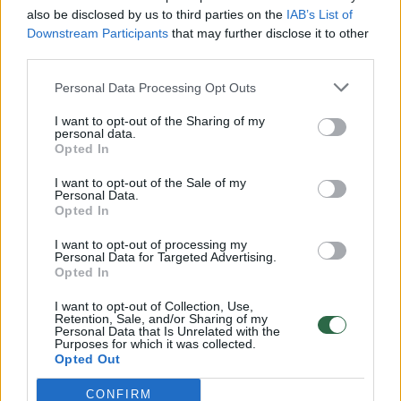
vaiko gyvybių išgelbėti nepavyko
also be disclosed by us to third parties on the
IAB’s List of
Žinios
|
Lietuvos diena
Downstream Participants
that may further disclose it to other
third parties.
00:00:57
Personal Data Processing Opt Outs
Savaitės vidurys nusimato karštas: temperatūra kils iki
32 laipsnių šilumos
I want to opt-out of the Sharing of my
personal data.
Žinios
|
Orai
Opted In
I want to opt-out of the Sale of my
Personal Data.
00:15:54
V. Zalužno pasisakymą laiko bandymu įsitvirtinti
Opted In
Ukrainos politikoje: jis yra neteisus
I want to opt-out of processing my
Laidos
|
Nauja diena
Personal Data for Targeted Advertising.
Opted In
I want to opt-out of Collection, Use,
00:00:57
Sinoptikai atsakė, kokiais orais užbaigsime darbo
Retention, Sale, and/or Sharing of my
Personal Data that Is Unrelated with the
savaitę: karščiai atsitrauks
Purposes for which it was collected.
Opted Out
Žinios
|
Orai
CONFIRM