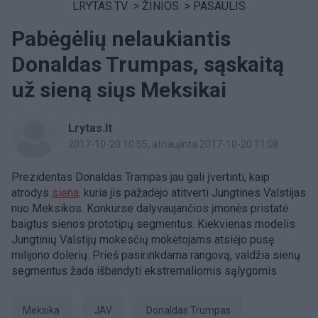
LRYTAS.TV
>
ŽINIOS
>
PASAULIS
Pabėgėlių nelaukiantis
Donaldas Trumpas, sąskaitą
už sieną siųs Meksikai
Lrytas.lt
2017-10-20 10:55
, atnaujinta 2017-10-20 11:08
Prezidentas Donaldas Trampas jau gali įvertinti, kaip
atrodys
siena,
kuria jis pažadėjo atitverti Jungtines Valstijas
nuo Meksikos. Konkurse dalyvaujančios įmonės pristatė
baigtus sienos prototipų segmentus. Kiekvienas modelis
Jungtinių Valstijų mokesčių mokėtojams atsiėjo pusę
milijono dolerių. Prieš pasirinkdama rangovą, valdžia sienų
segmentus žada išbandyti ekstremaliomis sąlygomis.
Meksika
JAV
Donaldas Trumpas