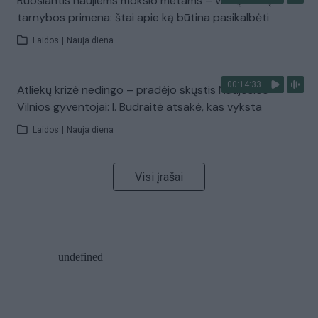
Ruošiantis naujiems mokslo metams – vaikų teisių
tarnybos primena: štai apie ką būtina pasikalbėti
Laidos
|
Nauja diena
00:14:33
Atliekų krizė nedingo – pradėjo skųstis Naujosios
Vilnios gyventojai: I. Budraitė atsakė, kas vyksta
Laidos
|
Nauja diena
Visi įrašai