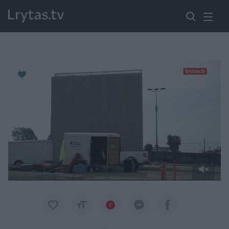
Paremkite Ukrainą