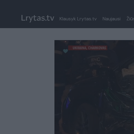
Klausyk Lrytas.tv
Naujausi
Žiū
Paremkite Ukrainą