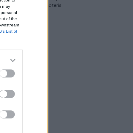
omobilis sužalojo dvi moteris
ou may
 personal
Žinios
|
Lietuvos diena
out of the
 downstream
B’s List of