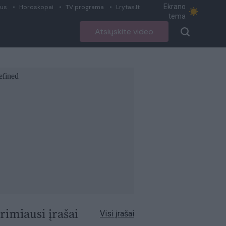
Ekrano
ius
Horoskopai
TV programa
Lrytas.lt
tema
Atsiųskite video
rimiausi įrašai
Visi įrašai