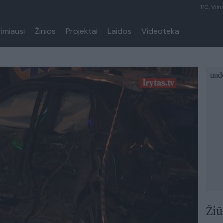
1°C, Viln
rimiausi
Žinios
Projektai
Laidos
Videoteka
Žiū