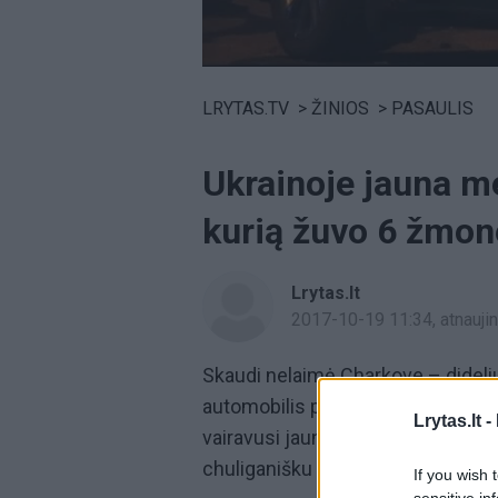
Volume
0%
LRYTAS.TV
>
ŽINIOS
>
PASAULIS
Ukrainoje jauna me
kurią žuvo 6 žmon
Lrytas.lt
2017-10-19 11:34
, atnauj
Skaudi nelaimė Charkove – dideliu
automobilis pateko į avariją ir pr
Lrytas.lt -
vairavusi jauna mergina teisę vair
chuliganišku elgesiu kelyje. Už suk
If you wish 
sensitive in