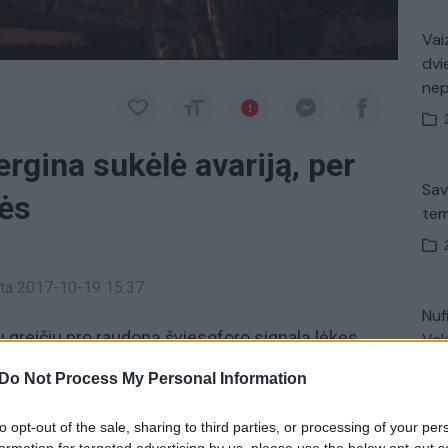
Vaiz
dvi
ne
rgina sukėlė avariją, per
Sav
ės
tem
inta 2017-10-19 15:37
Nuf
 greičiu pro raudoną šviesoforo signalą lėkęs
Vak
ažudė 6 žmones, dar tiek pat sužeidė. Mašiną
Do Not Process My Personal Information
uoti turėjo tik dvejus metus ir ne kartą pasižymėjo
eltą avariją jai gresia kalėjimas.
to opt-out of the sale, sharing to third parties, or processing of your per
Avar
formation for targeted advertising by us, please use the below opt-out s