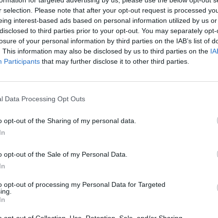
aut
r selection. Please note that after your opt-out request is processed y
tik Lrytas.TV
kelių chuliganas
eing interest-based ads based on personal information utilized by us or
disclosed to third parties prior to your opt-out. You may separately opt-
losure of your personal information by third parties on the IAB’s list of
. This information may also be disclosed by us to third parties on the
IA
Participants
that may further disclose it to other third parties.
Visi įrašai
l Data Processing Opt Outs
0:57
00:42:12
aigsime
Karšta A. Kasparavičiaus ir Ž Pavilionio
diskusija: Rusija – Europos šeimos narė?
o opt-out of the Sharing of my personal data.
In
Laidos
|
Lietuva tiesiogiai
o opt-out of the Sale of my Personal Data.
2:33
00:04:00
dens
Kuprines pasvėrę specialistai įspėja apie
In
e:
pavojingą įprotį: tą daro daugiau nei pusė
to opt-out of processing my Personal Data for Targeted
pradinukų
ing.
In
Žinios
|
Lietuvos diena
o opt-out of Collection, Use, Retention, Sale, and/or Sharing