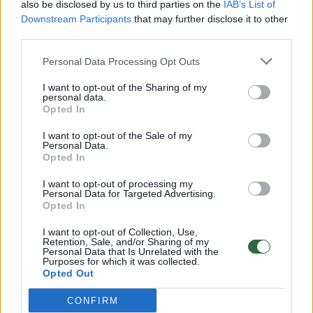
also be disclosed by us to third parties on the
IAB’s List of
Žinios
|
Lietuvos diena
Downstream Participants
that may further disclose it to other
third parties.
00:00:57
Savaitės vidurys nusimato karštas: temperatūra kils iki
Personal Data Processing Opt Outs
32 laipsnių šilumos
I want to opt-out of the Sharing of my
personal data.
Žinios
|
Orai
Opted In
I want to opt-out of the Sale of my
00:00:59
Nufilmavo, kaip patvino Vilniaus Vakarinis aplinkkelis:
Personal Data.
Opted In
vaizdas pribloškia
I want to opt-out of processing my
Žinios
|
Lietuvos diena
Personal Data for Targeted Advertising.
Opted In
00:02:01
„Pagarba pirmajai premjerei“: pasidalijo jautriais
I want to opt-out of Collection, Use,
Retention, Sale, and/or Sharing of my
prisiminimais apie Kazimierą Prunskienę
Personal Data that Is Unrelated with the
Purposes for which it was collected.
Opted Out
Žinios
|
Lietuvos diena
CONFIRM