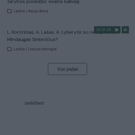
tarybos posėdžio: esame kalbėję
Laidos
|
Nauja diena
00:41:28
L. Kontrimas, A. Lašas, A. Lyberytė: ko nesupranta
Mindaugas Sinkevičius?
Laidos
|
Lietuva tiesiogiai
Visi įrašai