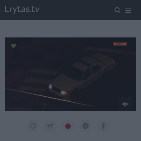
Paremkite Ukrainą