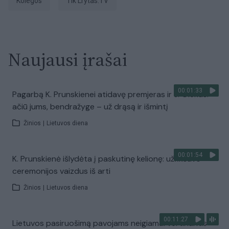
kolegos
tik Lrytas.TV
Naujausi įrašai
00:01:33
Pagarbą K. Prunskienei atidavę premjeras ​ir J. Olekas:
ačiū jums, bendražyge – už drąsą ir išmintį
Žinios
|
Lietuvos diena
00:01:54
K. Prunskienė išlydėta į paskutinę kelionę: užfiksavo
ceremonijos vaizdus iš arti
Žinios
|
Lietuvos diena
00:11:27
Lietuvos pasiruošimą pavojams neigiamai vertinantis