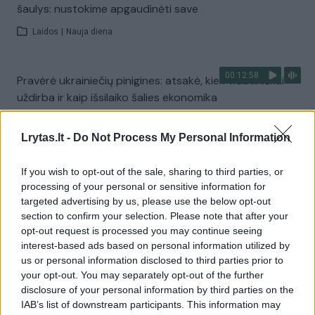
šaulys: nustokime apgaudinėti save
Laidos
|
Nauja diena
00:12:58
Pravėrė ukrainiečių pinigines: atsakė, kiek vidutiniškai
uždirba ir kaip išsilaiko šalies ekonomika
Laidos
|
Nauja diena
Lrytas.lt -
Do Not Process My Personal Information
Visi įrašai
If you wish to opt-out of the sale, sharing to third parties, or
processing of your personal or sensitive information for
targeted advertising by us, please use the below opt-out
section to confirm your selection. Please note that after your
Žiūrimiausi įrašai
opt-out request is processed you may continue seeing
interest-based ads based on personal information utilized by
us or personal information disclosed to third parties prior to
your opt-out. You may separately opt-out of the further
00:00:30
Vaizdai iš tragiškos avarijos Vilniaus r.: dviejų moterų ir
disclosure of your personal information by third parties on the
vaiko gyvybių išgelbėti nepavyko
IAB’s list of downstream participants. This information may