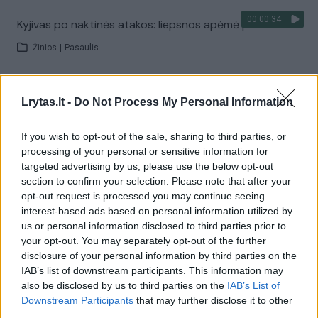
00:00:34
Kyjivas po naktinės atakos: liepsnos apėmė pastatus
Žinios
|
Pasaulis
Visi įrašai
Lrytas.lt -
Do Not Process My Personal Information
If you wish to opt-out of the sale, sharing to third parties, or
processing of your personal or sensitive information for
Žiūrimiausi įrašai
targeted advertising by us, please use the below opt-out
section to confirm your selection. Please note that after your
opt-out request is processed you may continue seeing
00:00:30
interest-based ads based on personal information utilized by
Vaizdai iš tragiškos avarijos Vilniaus r.: dviejų moterų ir
us or personal information disclosed to third parties prior to
vaiko gyvybių išgelbėti nepavyko
your opt-out. You may separately opt-out of the further
Žinios
|
Lietuvos diena
disclosure of your personal information by third parties on the
IAB’s list of downstream participants. This information may
also be disclosed by us to third parties on the
IAB’s List of
00:00:57
Downstream Participants
that may further disclose it to other
Savaitės vidurys nusimato karštas: temperatūra kils iki
third parties.