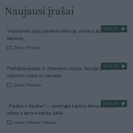
Naujausi įrašai
00:01:05
Viduržemio jūra pasiekė rekordą: vanduo įkaito iki 33
laipsnių
Žinios
|
Pasaulis
00:01:20
Politiškai keblus V. Zelenskio vizitas: Serbija žada
stiprinti ryšius su Ukraina
Žinios
|
Pasaulis
00:22:15
„Paulius ir Saulius“ – ypatingai karšta diena Dzūkijos
ežere ir aktyvi karšių žūklė
Laidos
|
Paulius ir Saulius