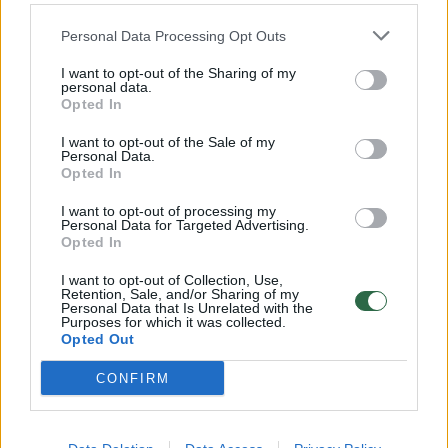
32 laipsnių šilumos
Personal Data Processing Opt Outs
Žinios
|
Orai
I want to opt-out of the Sharing of my
personal data.
00:15:54
V. Zalužno pasisakymą laiko bandymu įsitvirtinti
Opted In
Ukrainos politikoje: jis yra neteisus
I want to opt-out of the Sale of my
Personal Data.
Laidos
|
Nauja diena
Opted In
I want to opt-out of processing my
00:00:59
Personal Data for Targeted Advertising.
Nufilmavo, kaip patvino Vilniaus Vakarinis aplinkkelis:
Opted In
vaizdas pribloškia
I want to opt-out of Collection, Use,
Žinios
|
Lietuvos diena
Retention, Sale, and/or Sharing of my
Personal Data that Is Unrelated with the
Purposes for which it was collected.
Opted Out
Visi įrašai
CONFIRM