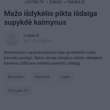
LRYTAS.TV
>
ŽINIOS
>
PASAULIS
Mažo išdykėlio pikta išdaiga
supykdė kaimynus
Lrytas.lt
2017-09-30 08:18
Amerikiečius supykdė kaimynystėje gyvenančio mažo
berniuko poelgis. Namo išorėje įrengtos vaizdo stebėjimo
kameros užfiksavo netikėtą kaimyno išdaigą.
berniukas
Kaimynai
vagis
tik Lrytas.TV