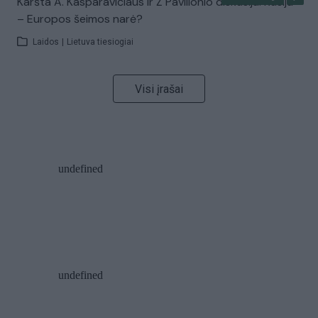
Karšta A. Kasparavičiaus ir Ž Pavilionio diskusija: Rusija
– Europos šeimos narė?
Laidos
|
Lietuva tiesiogiai
Visi įrašai