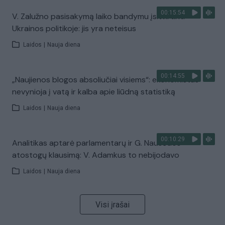
00:15:54
V. Zalužno pasisakymą laiko bandymu įsitvirtinti
Ukrainos politikoje: jis yra neteisus
Laidos
|
Nauja diena
00:14:55
„Naujienos blogos absoliučiai visiems“: ekonomistas
nevynioja į vatą ir kalba apie liūdną statistiką
Laidos
|
Nauja diena
00:10:29
Analitikas aptarė parlamentarų ir G. Nausėdos
atostogų klausimą: V. Adamkus to nebijodavo
Laidos
|
Nauja diena
Visi įrašai