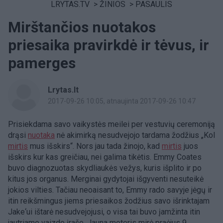
LRYTAS.TV
>
ŽINIOS
>
PASAULIS
Mirštančios nuotakos
priesaika pravirkdė ir tėvus, ir
pamerges
Lrytas.lt
2017-09-26 10:05
, atnaujinta 2017-09-26 10:47
Prisiekdama savo vaikystės meilei per vestuvių ceremoniją
drąsi
nuotaka
nė akimirką nesudvejojo tardama žodžius „Kol
mirtis
mus išskirs“. Nors jau tada žinojo, kad
mirtis
juos
išskirs kur kas greičiau, nei galima tikėtis. Emmy Coates
buvo diagnozuotas skydliaukės vežys, kuris išplito ir po
kitus jos organus. Merginai gydytojai išgyventi nesuteikė
jokios vilties. Tačiau neoaisant to, Emmy rado savyje jėgų ir
itin reikšmingus jiems priesaikos žodžius savo išrinktajam
Jake‘ui ištarė nesudvejojusi, o visa tai buvo įamžinta itin
jautriame vaizdo įraše. Jauna moteris mirė praėjus 9