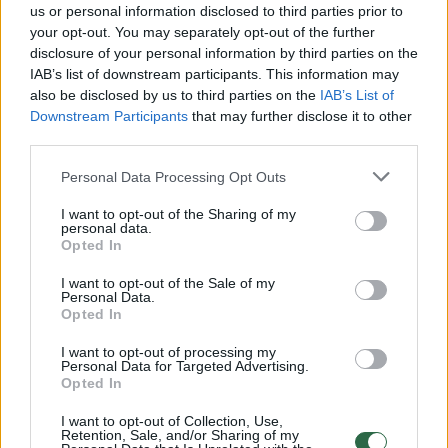
us or personal information disclosed to third parties prior to
your opt-out. You may separately opt-out of the further
Žiūrimiausi įrašai
disclosure of your personal information by third parties on the
IAB’s list of downstream participants. This information may
also be disclosed by us to third parties on the
IAB’s List of
Downstream Participants
that may further disclose it to other
00:00:49
Pateikė daugiau detalių apie iš tėvų paimtus šešis
third parties.
vaikus: jiems kilusi grėsmė
Personal Data Processing Opt Outs
Žinios
|
Lietuvos diena
I want to opt-out of the Sharing of my
personal data.
Opted In
00:00:30
Vaizdai iš tragiškos avarijos Vilniaus r.: dviejų moterų ir
vaiko gyvybių išgelbėti nepavyko
I want to opt-out of the Sale of my
Personal Data.
Opted In
Žinios
|
Lietuvos diena
I want to opt-out of processing my
Personal Data for Targeted Advertising.
00:00:59
Opted In
Nufilmavo, kaip patvino Vilniaus Vakarinis aplinkkelis:
vaizdas pribloškia
I want to opt-out of Collection, Use,
Retention, Sale, and/or Sharing of my
Žinios
|
Lietuvos diena