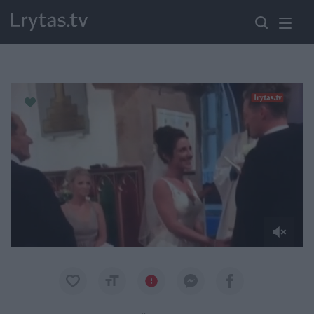
Paremkite Ukrainą