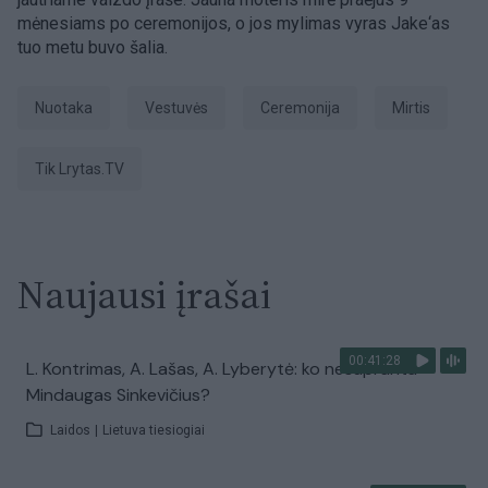
mėnesiams po ceremonijos, o jos mylimas vyras Jake‘as
tuo metu buvo šalia.
nuotaka
Vestuvės
ceremonija
Mirtis
tik Lrytas.TV
Naujausi įrašai
00:41:28
L. Kontrimas, A. Lašas, A. Lyberytė: ko nesupranta
Mindaugas Sinkevičius?
Laidos
|
Lietuva tiesiogiai