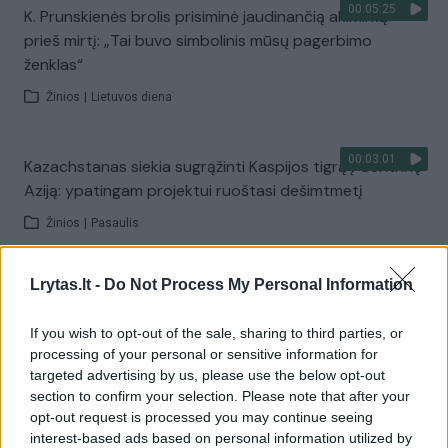
00:05:25
K. Prunskienės brolis prisiminė jaudinančią akimirką
prieš mirtį: „Tai buvo simbolinis mūsų pagerbimo
ženklas“
Žinios
|
Lietuvos diena
00:03:01
Kazachstanas siekia sugrąžinti Kaspijos tigrą į Centrinę
Aziją: ypatingam projektui ruoštasi dešimtmetį
Žinios
|
Pasaulis
Lrytas.lt -
Do Not Process My Personal Information
00:03:41
Mėsainių mėgėjus kviečia nepražiopsoti festivalio
Vilniuje: atskleidė populiariausią paruošimo būdą
If you wish to opt-out of the sale, sharing to third parties, or
Žinios
|
Lietuvos diena
processing of your personal or sensitive information for
targeted advertising by us, please use the below opt-out
section to confirm your selection. Please note that after your
Visi įrašai
opt-out request is processed you may continue seeing
interest-based ads based on personal information utilized by