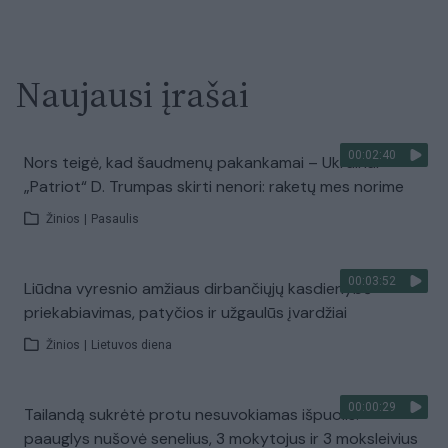
Naujausi įrašai
00:02:40
Nors teigė, kad šaudmenų pakankamai – Ukrainai
„Patriot“ D. Trumpas skirti nenori: raketų mes norime
Žinios
|
Pasaulis
00:03:52
Liūdna vyresnio amžiaus dirbančiųjų kasdienybė –
priekabiavimas, patyčios ir užgaulūs įvardžiai
Žinios
|
Lietuvos diena
00:00:29
Tailandą sukrėtė protu nesuvokiamas išpuolis:
paauglys nušovė senelius, 3 mokytojus ir 3 moksleivius