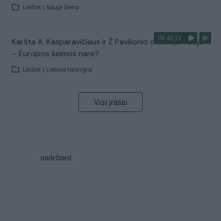
Laidos
|
Nauja diena
00:42:12
Karšta A. Kasparavičiaus ir Ž Pavilionio diskusija: Rusija
– Europos šeimos narė?
Laidos
|
Lietuva tiesiogiai
Visi įrašai