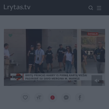
Paremkite Ukrainą