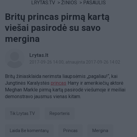
LRYTAS.TV
>
ŽINIOS
>
PASAULIS
Britų princas pirmą kartą
viešai pasirodė su savo
mergina
Lrytas.lt
2017-09-26 14:00
, atnaujinta 2017-09-26 14:02
Britų žiniasklaida nerimsta liaupsėmis „pagaliau!“, kai
Jungtinės Karalystės
princas
Harry ir amerikiečių aktorė
Meghan Markle pirmą kartą pasirodė viešumoje ir meiliai
demonstravo jausmus vienas kitam.
tik Lrytas.TV
Reporteris
laida Be komentarų
princas
Mergina