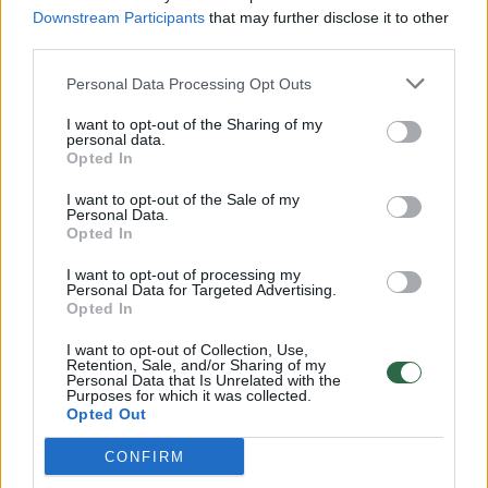
Downstream Participants
that may further disclose it to other
third parties.
00:00:57
Savaitės vidurys nusimato karštas: temperatūra kils iki
Personal Data Processing Opt Outs
32 laipsnių šilumos
I want to opt-out of the Sharing of my
Žinios
|
Orai
personal data.
Opted In
00:00:59
I want to opt-out of the Sale of my
Nufilmavo, kaip patvino Vilniaus Vakarinis aplinkkelis:
Personal Data.
vaizdas pribloškia
Opted In
Žinios
|
Lietuvos diena
I want to opt-out of processing my
Personal Data for Targeted Advertising.
Opted In
00:15:54
V. Zalužno pasisakymą laiko bandymu įsitvirtinti
I want to opt-out of Collection, Use,
Ukrainos politikoje: jis yra neteisus
Retention, Sale, and/or Sharing of my
Personal Data that Is Unrelated with the
Purposes for which it was collected.
Laidos
|
Nauja diena
Opted Out
CONFIRM
Visi įrašai