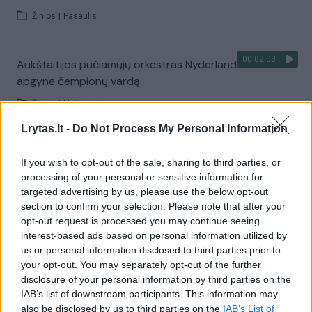
Žinios
|
Pasaulis
00:02:08
Aukštaitijos pučiamųjų orkestras Nyderlanduose
apgynė čempionų vardą
Žinios
|
Lietuvos diena
Lrytas.lt -
Do Not Process My Personal Information
Visi įrašai
If you wish to opt-out of the sale, sharing to third parties, or
processing of your personal or sensitive information for
targeted advertising by us, please use the below opt-out
section to confirm your selection. Please note that after your
Žiūrimiausi įrašai
opt-out request is processed you may continue seeing
interest-based ads based on personal information utilized by
us or personal information disclosed to third parties prior to
00:00:30
Vaizdai iš tragiškos avarijos Vilniaus r.: dviejų moterų ir
your opt-out. You may separately opt-out of the further
disclosure of your personal information by third parties on the
vaiko gyvybių išgelbėti nepavyko
IAB’s list of downstream participants. This information may
Žinios
|
Lietuvos diena
also be disclosed by us to third parties on the
IAB’s List of