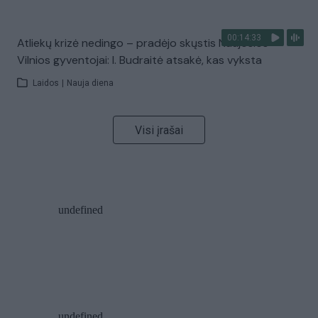
00:14:33
Atliekų krizė nedingo – pradėjo skųstis Naujosios
Vilnios gyventojai: I. Budraitė atsakė, kas vyksta
Laidos
|
Nauja diena
Visi įrašai