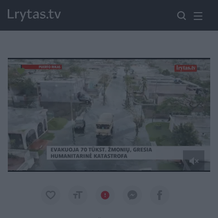
Paremkite Ukrainą