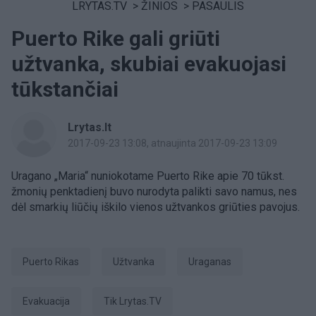
LRYTAS.TV
>
ŽINIOS
>
PASAULIS
Puerto Rike gali griūti
užtvanka, skubiai evakuojasi
tūkstančiai
Lrytas.lt
2017-09-23 13:08
, atnaujinta 2017-09-23 13:09
Uragano „Maria“ nuniokotame Puerto Rike apie 70 tūkst.
žmonių penktadienį buvo nurodyta palikti savo namus, nes
dėl smarkių liūčių iškilo vienos užtvankos griūties pavojus.
Puerto Rikas
užtvanka
uraganas
evakuacija
tik Lrytas.TV