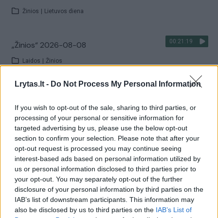
Žinios
|
Lietuvos diena
00:21:19
„Žinios“ 2026-08-08
Laidos
|
Žinios
Lrytas.lt -
Do Not Process My Personal Information
Visi įrašai
If you wish to opt-out of the sale, sharing to third parties, or
processing of your personal or sensitive information for
targeted advertising by us, please use the below opt-out
Žiūrimiausi įrašai
section to confirm your selection. Please note that after your
opt-out request is processed you may continue seeing
interest-based ads based on personal information utilized by
us or personal information disclosed to third parties prior to
00:00:30
Vaizdai iš tragiškos avarijos Vilniaus r.: dviejų moterų ir
your opt-out. You may separately opt-out of the further
vaiko gyvybių išgelbėti nepavyko
disclosure of your personal information by third parties on the
IAB’s list of downstream participants. This information may
Žinios
|
Lietuvos diena
also be disclosed by us to third parties on the
IAB’s List of