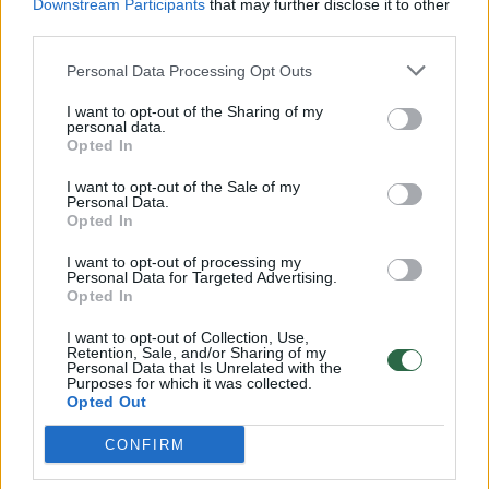
Downstream Participants
that may further disclose it to other
third parties.
00:00:57
Savaitės vidurys nusimato karštas: temperatūra kils iki
32 laipsnių šilumos
Personal Data Processing Opt Outs
Žinios
|
Orai
I want to opt-out of the Sharing of my
personal data.
Opted In
00:15:54
V. Zalužno pasisakymą laiko bandymu įsitvirtinti
I want to opt-out of the Sale of my
Ukrainos politikoje: jis yra neteisus
Personal Data.
Opted In
Laidos
|
Nauja diena
I want to opt-out of processing my
Personal Data for Targeted Advertising.
Opted In
00:00:57
Sinoptikai atsakė, kokiais orais užbaigsime darbo
I want to opt-out of Collection, Use,
savaitę: karščiai atsitrauks
Retention, Sale, and/or Sharing of my
Personal Data that Is Unrelated with the
Žinios
|
Orai
Purposes for which it was collected.
Opted Out
CONFIRM
Visi įrašai