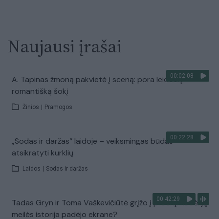
Naujausi įrašai
00:02:08
A. Tapinas žmoną pakvietė į sceną: pora leidosi į
romantišką šokį
Žinios
|
Pramogos
00:22:28
„Sodas ir daržas“ laidoje – veiksmingas būdas
atsikratyti kurklių
Laidos
|
Sodas ir daržas
00:42:29
Tadas Gryn ir Toma Vaškevičiūtė grįžo į praeitį: kodėl jų
meilės istorija padėjo ekrane?