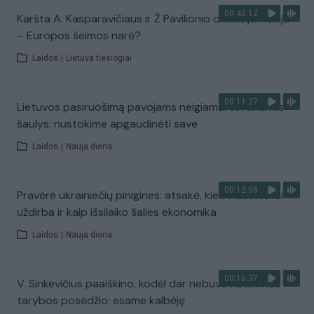
00:42:12
Karšta A. Kasparavičiaus ir Ž Pavilionio diskusija: Rusija
– Europos šeimos narė?
Laidos
|
Lietuva tiesiogiai
00:11:27
Lietuvos pasiruošimą pavojams neigiamai vertinantis
šaulys: nustokime apgaudinėti save
Laidos
|
Nauja diena
00:12:58
Pravėrė ukrainiečių pinigines: atsakė, kiek vidutiniškai
uždirba ir kaip išsilaiko šalies ekonomika
Laidos
|
Nauja diena
00:16:37
V. Sinkevičius paaiškino, kodėl dar nebuvo Koalicinės
tarybos posėdžio: esame kalbėję