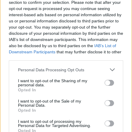
section to confirm your selection. Please note that after your
Žinios
|
Orai
opt-out request is processed you may continue seeing
interest-based ads based on personal information utilized by
us or personal information disclosed to third parties prior to
Visi įrašai
your opt-out. You may separately opt-out of the further
disclosure of your personal information by third parties on the
IAB’s list of downstream participants. This information may
also be disclosed by us to third parties on the
IAB’s List of
Žiūrimiausi įrašai
Downstream Participants
that may further disclose it to other
third parties.
Personal Data Processing Opt Outs
00:00:30
Vaizdai iš tragiškos avarijos Vilniaus r.: dviejų moterų ir
I want to opt-out of the Sharing of my
vaiko gyvybių išgelbėti nepavyko
personal data.
Opted In
Žinios
|
Lietuvos diena
I want to opt-out of the Sale of my
Personal Data.
Opted In
00:00:57
Savaitės vidurys nusimato karštas: temperatūra kils iki
32 laipsnių šilumos
I want to opt-out of processing my
Personal Data for Targeted Advertising.
Žinios
|
Orai
Opted In