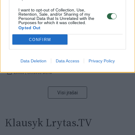
I want to opt-out of Collection, Use,
Retention, Sale, and/or Sharing of my
00:00:59
Nufilmavo, kaip patvino Vilniaus Vakarinis aplinkkelis:
Personal Data that Is Unrelated with the
Purposes for which it was collected.
vaizdas pribloškia
Opted Out
Žinios
|
Lietuvos diena
CONFIRM
00:00:55
Avarija Vilniuje: į stotelę įsirėžęs automobilis sužalojo
Data Deletion
Data Access
Privacy Policy
dvi moteris
Žinios
|
Lietuvos diena
Visi įrašai
Klausyk Lrytas.TV