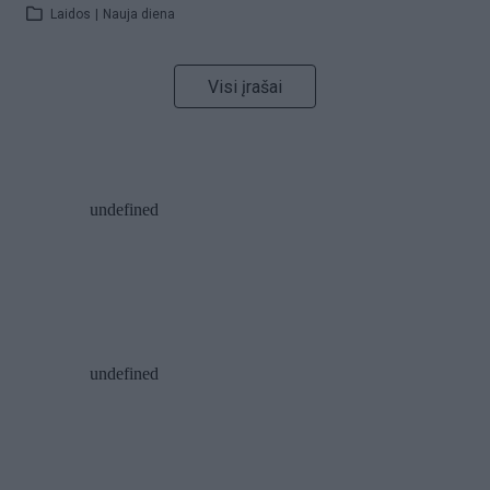
Laidos
|
Nauja diena
Visi įrašai