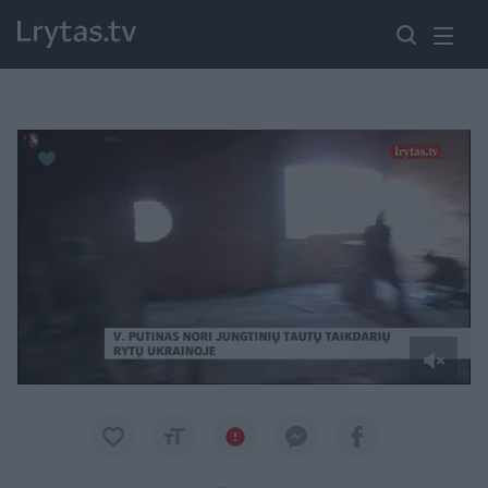
Paremkite Ukrainą