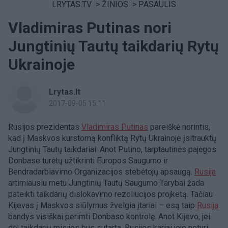
LRYTAS.TV
>
ŽINIOS
>
PASAULIS
Vladimiras Putinas nori
Jungtinių Tautų taikdarių Rytų
Ukrainoje
Lrytas.lt
2017-09-05 15:11
Rusijos prezidentas
Vladimiras Putinas
pareiškė norintis,
kad į Maskvos kurstomą konfliktą Rytų Ukrainoje įsitrauktų
Jungtinių Tautų taikdariai. Anot Putino, tarptautinės pajėgos
Donbase turėtų užtikrinti Europos Saugumo ir
Bendradarbiavimo Organizacijos stebėtojų apsaugą.
Rusija
artimiausiu metu Jungtinių Tautų Saugumo Tarybai žada
pateikti taikdarių dislokavimo rezoliucijos projketą. Tačiau
Kijevas į Maskvos siūlymus žvelgia įtariai – esą taip
Rusija
bandys visiškai perimti Donbaso kontrolę. Anot Kijevo, jei
dėl taikdarių misijos bus sutarta, Rusijos kariai joje neturi