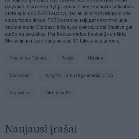
dalyvauti. Šiuo metu Rytų Ukrainoje neveikiančias paliaubas
stebi apie 600 ESBO atstovų, tačiau jie neturi prieigos prie
visos fronto linijos. ESBO atstovai taip pat nekontroliuoja
separatistinio Donbaso ir Rusijos sienos, todėl Maskva gali
aprūpinti sukilėlius. Per trečius metus trunkantį konfliktą
Ukrainoje jau žuvo daugiau kaip 10 tūkstančių žmonių.
Vladimiras Putinas
Rusija
Ukraina
Donbasas
Jungtinių Tautų Organizacija (JTO)
Reporteris
tik Lrytas.TV
Naujausi įrašai