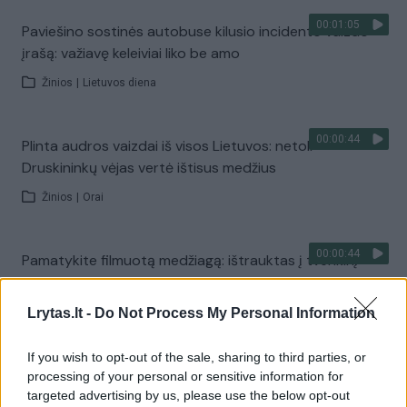
00:01:05
Paviešino sostinės autobuse kilusio incidento vaizdo
įrašą: važiavę keleiviai liko be amo
Žinios
|
Lietuvos diena
00:00:44
Plinta audros vaizdai iš visos Lietuvos: netoli
Druskininkų vėjas vertė ištisus medžius
Žinios
|
Orai
00:00:44
Pamatykite filmuotą medžiagą: ištrauktas į tvenkinį
įskriejęs automobilis
Lrytas.lt -
Žinios
|
Lietuvos diena
Do Not Process My Personal Information
If you wish to opt-out of the sale, sharing to third parties, or
00:00:57
Sinoptikai atsakė, kokiais orais užbaigsime darbo
processing of your personal or sensitive information for
savaitę: karščiai atsitrauks
targeted advertising by us, please use the below opt-out