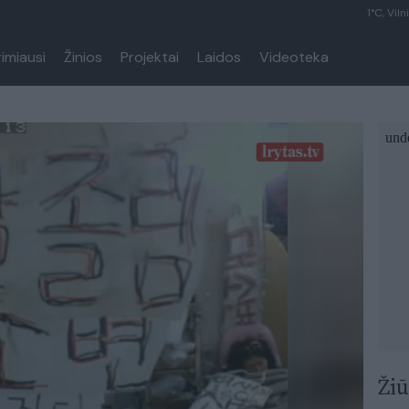
1°C, Viln
rimiausi
Žinios
Projektai
Laidos
Videoteka
Žiū