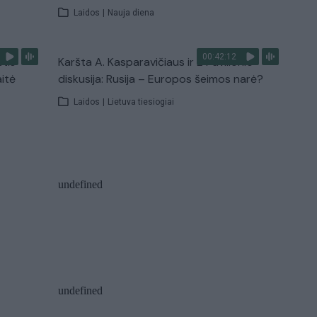
Laidos
|
Nauja diena
00:42:12
stis
Karšta A. Kasparavičiaus ir Ž Pavilionio
aitė
diskusija: Rusija – Europos šeimos narė?
Laidos
|
Lietuva tiesiogiai