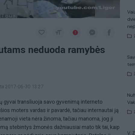
Vaiz
dvi
ne
nautams neduoda ramybės
Sav
tem
inta 2017-06-30 13:27
Nuf
ų gyvai transliuoja savo gyvenimą interneto
Vak
ios moters vardas ir pavardė, tačiau internautai ją
enamoji vieta nėra žinoma, tačiau manoma, jog ji
mą stebintys žmonės dažniausiai mato tik tai, kaip
V. 