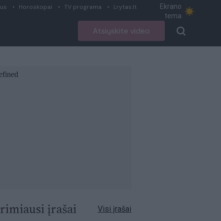
Ekrano
ius
Horoskopai
TV programa
Lrytas.lt
tema
Atsiųskite video
rimiausi įrašai
Visi įrašai