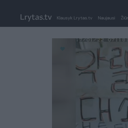
Klausyk Lrytas.tv
Naujausi
Žiū
Paremkite Ukrainą