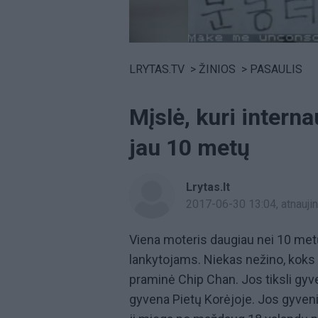
Volume
0%
LRYTAS.TV
>
ŽINIOS
>
PASAULIS
Mįslė, kuri inter
jau 10 metų
Lrytas.lt
2017-06-30 13:04
, atnauj
Viena moteris daugiau nei 10 met
lankytojams. Niekas nežino, koks š
praminė Chip Chan. Jos tiksli gyv
gyvena Pietų Korėjoje. Jos gyveni