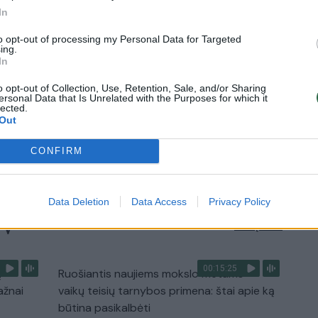
nenori:
kasdienybė – priekabiavimas, patyčios ir
In
užgaulūs įvardžiai
to opt-out of processing my Personal Data for Targeted
ing.
Žinios
|
Lietuvos diena
In
o opt-out of Collection, Use, Retention, Sale, and/or Sharing
0:29
00:02:08
ersonal Data that Is Unrelated with the Purposes for which it
mas
Aukštaitijos pučiamųjų orkestras
lected.
3
Nyderlanduose apgynė čempionų vardą
Out
Žinios
|
Lietuvos diena
CONFIRM
Data Deletion
Data Access
Privacy Policy
TV
Visi įrašai
00:15:25
ų
Ruošiantis naujiems mokslo metams –
ažnai
vaikų teisių tarnybos primena: štai apie ką
būtina pasikalbėti