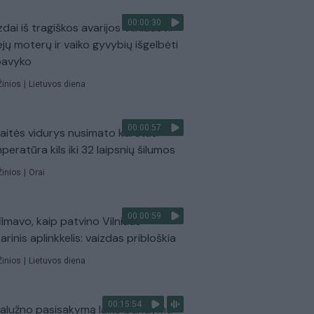
00:00:30
dai iš tragiškos avarijos Vilniaus r.:
ejų moterų ir vaiko gyvybių išgelbėti
pavyko
Žinios
|
Lietuvos diena
00:00:57
aitės vidurys nusimato karštas:
peratūra kils iki 32 laipsnių šilumos
Žinios
|
Orai
00:00:59
ilmavo, kaip patvino Vilniaus
arinis aplinkkelis: vaizdas pribloškia
Žinios
|
Lietuvos diena
00:15:54
Zalužno pasisakymą laiko bandymu