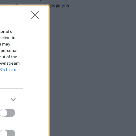
virtinti Ukrainos politikoje: jis yra
eisus
Laidos
|
Nauja diena
sonal or
ection to
ou may
 personal
out of the
 downstream
B’s List of