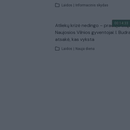
Laidos
|
Informacinis skydas
00:14:33
Atliekų krizė nedingo – pradėjo skų
Naujosios Vilnios gyventojai: I. Budr
atsakė, kas vyksta
Laidos
|
Nauja diena