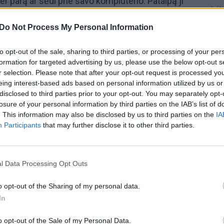
 parą ar sėdi prie savo kompiuterio. Patalpą ji
įsit
pirktų būtiniausias prekes, o visą likusį laiką ji yra
net
Do Not Process My Personal Information
vo gyvenamosios vietos. Pati Chip Chan ją
pagrobęs korumpuotas Pietų Korėjos policininkas.
to opt-out of the sale, sharing to third parties, or processing of your per
ai yra tiesa, ar vis dėlto ši moteris turi rimtų
formation for targeted advertising by us, please use the below opt-out s
r selection. Please note that after your opt-out request is processed y
eing interest-based ads based on personal information utilized by us or
disclosed to third parties prior to your opt-out. You may separately opt-
psichologinis sutrikimas
Pagrobimas
losure of your personal information by third parties on the IAB’s list of
. This information may also be disclosed by us to third parties on the
IA
Participants
that may further disclose it to other third parties.
tas.TV
l Data Processing Opt Outs
Visi įrašai
o opt-out of the Sharing of my personal data.
In
2:40
00:03:52
mai –
Liūdna vyresnio amžiaus dirbančiųjų
o opt-out of the Sale of my Personal Data.