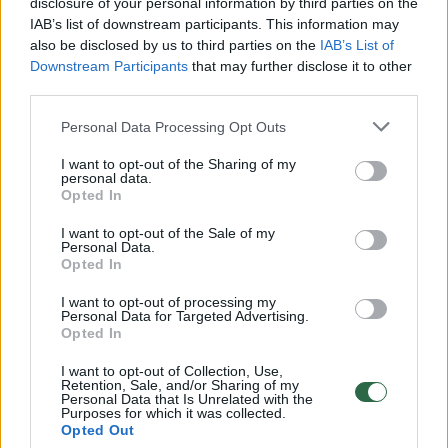
disclosure of your personal information by third parties on the
IAB’s list of downstream participants. This information may
00:00:30
Vaizdai iš tragiškos avarijos Vilniaus r.: dviejų moterų ir
also be disclosed by us to third parties on the
IAB’s List of
vaiko gyvybių išgelbėti nepavyko
Downstream Participants
that may further disclose it to other
third parties.
Žinios
|
Lietuvos diena
Personal Data Processing Opt Outs
00:00:57
Savaitės vidurys nusimato karštas: temperatūra kils iki
I want to opt-out of the Sharing of my
personal data.
32 laipsnių šilumos
Opted In
Žinios
|
Orai
I want to opt-out of the Sale of my
Personal Data.
Opted In
00:00:59
Nufilmavo, kaip patvino Vilniaus Vakarinis aplinkkelis:
I want to opt-out of processing my
vaizdas pribloškia
Personal Data for Targeted Advertising.
Opted In
Žinios
|
Lietuvos diena
I want to opt-out of Collection, Use,
Retention, Sale, and/or Sharing of my
Personal Data that Is Unrelated with the
00:00:55
Avarija Vilniuje: į stotelę įsirėžęs automobilis sužalojo
Purposes for which it was collected.
Opted Out
dvi moteris