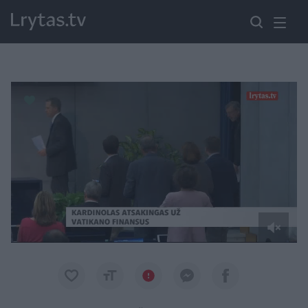
Paremkite Ukrainą