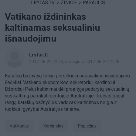
LRYTAS.TV
>
ŽINIOS
>
PASAULIS
Vatikano iždininkas
kaltinamas seksualiniu
išnaudojimu
Lrytas.lt
2017-06-29 12:22
, atnaujinta 2017-06-29 12:26
Katalikų bažnyčią toliau persekioja seksualinio išnaudojimo
šešėliai. Vatikano ekonomikos sekretoriui, kardinolui
Džordžui Pelui kaltinimai dėl praeityje padarytų seksualinių
nusikaltimų pareikšti gimtojoje Australijoje. Trečias pagal
rangą katalikų bažnyčios vadovas kaltinimus neigia ir
ruošiasi gynybai Australijos teisme.
Vatikanas
kardinolas
Popiežius