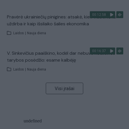
00:12:58
Pravėrė ukrainiečių pinigines: atsakė, kiek vidutiniškai
uždirba ir kaip išsilaiko šalies ekonomika
Laidos
|
Nauja diena
00:16:37
V. Sinkevičius paaiškino, kodėl dar nebuvo Koalicinės
tarybos posėdžio: esame kalbėję
Laidos
|
Nauja diena
Visi įrašai