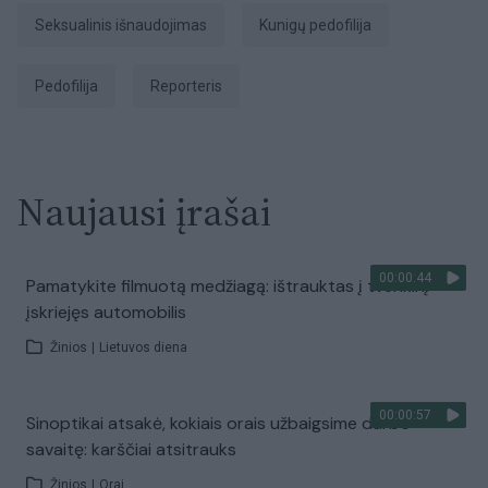
seksualinis išnaudojimas
kunigų pedofilija
pedofilija
Reporteris
Naujausi įrašai
00:00:44
Pamatykite filmuotą medžiagą: ištrauktas į tvenkinį
įskriejęs automobilis
Žinios
|
Lietuvos diena
00:00:57
Sinoptikai atsakė, kokiais orais užbaigsime darbo
savaitę: karščiai atsitrauks
Žinios
|
Orai