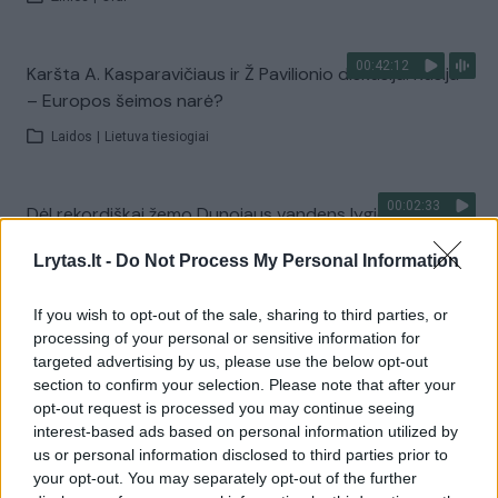
00:42:12
Karšta A. Kasparavičiaus ir Ž Pavilionio diskusija: Rusija
– Europos šeimos narė?
Laidos
|
Lietuva tiesiogiai
00:02:33
Dėl rekordiškai žemo Dunojaus vandens lygio –
griežtos priemonės Vengrijoje: turistai įtūžę
Lrytas.lt -
Do Not Process My Personal Information
Žinios
|
Pasaulis
If you wish to opt-out of the sale, sharing to third parties, or
processing of your personal or sensitive information for
Visi įrašai
targeted advertising by us, please use the below opt-out
section to confirm your selection. Please note that after your
opt-out request is processed you may continue seeing
interest-based ads based on personal information utilized by
Žiūrimiausi įrašai
us or personal information disclosed to third parties prior to
your opt-out. You may separately opt-out of the further