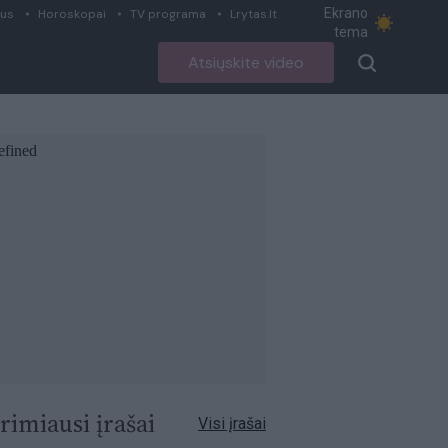
Ekrano
ius
Horoskopai
TV programa
Lrytas.lt
tema
Atsiųskite video
rimiausi įrašai
Visi įrašai