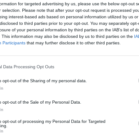
formation for targeted advertising by us, please use the below opt-out s
įsit
ovas
nuosprendis
žudikai
Reporteris
r selection. Please note that after your opt-out request is processed y
net
eing interest-based ads based on personal information utilized by us or
disclosed to third parties prior to your opt-out. You may separately opt-
losure of your personal information by third parties on the IAB’s list of
. This information may also be disclosed by us to third parties on the
IA
Participants
that may further disclose it to other third parties.
Visi įrašai
2:40
00:03:52
mai –
Liūdna vyresnio amžiaus dirbančiųjų
l Data Processing Opt Outs
nenori:
kasdienybė – priekabiavimas, patyčios ir
o opt-out of the Sharing of my personal data.
užgaulūs įvardžiai
In
Žinios
|
Lietuvos diena
o opt-out of the Sale of my Personal Data.
In
0:29
00:02:08
mas
Aukštaitijos pučiamųjų orkestras
3
Nyderlanduose apgynė čempionų vardą
to opt-out of processing my Personal Data for Targeted
ing.
In
Žinios
|
Lietuvos diena