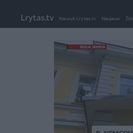
Klausyk Lrytas.tv
Naujausi
Žiū
Paremkite Ukrainą