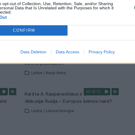
o opt-out of Collection, Use, Retention, Sale, and/or Sharing
ersonal Data that Is Unrelated with the Purposes for which it
lected.
Out
TV
Visi įrašai
CONFIRM
00:15:25
ų
Ruošiantis naujiems mokslo metams –
Data Deletion
Data Access
Privacy Policy
ažnai
vaikų teisių tarnybos primena: štai apie ką
būtina pasikalbėti
Laidos
|
Nauja diena
00:42:12
stis
Karšta A. Kasparavičiaus ir Ž Pavilionio
aitė
diskusija: Rusija – Europos šeimos narė?
Laidos
|
Lietuva tiesiogiai