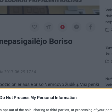
Vaiz
dvi
ne
epasigailėjo Boriso
Sav
tem
inta 2017-06-29 17:34
Nuf
pozicionieriaus Boriso Nemcovo žudikų. Visi penki
Vak
kaltais. Sprendimą prisiejusieji priėmė per tris
Do Not Process My Personal Information
ga – kaltumą įžvelgė dešimt iš dvylikos
to opt-out of the sale, sharing to third parties, or processing of your per
V. 