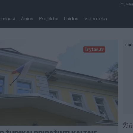
1°C, Viln
rimiausi
Žinios
Projektai
Laidos
Videoteka
Žiū