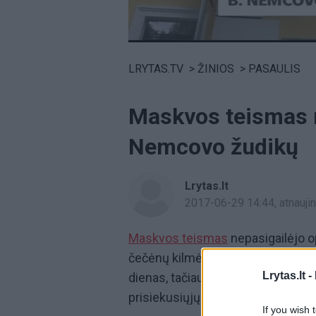
Volume
0%
LRYTAS.TV
>
ŽINIOS
>
PASAULIS
Maskvos teismas n
Nemcovo žudikų
Lrytas.lt
2017-06-29 14:44
, atnauj
Maskvos teismas
nepasigailėjo o
čečėnų kilmės asmenys pripažinti 
Lrytas.lt -
dienas, tačiau žiuri nebuvo vienin
prisiekusiųjų.
If you wish 