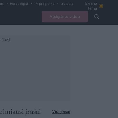
Ekrano
ius
Horoskopai
TV programa
Lrytas.lt
tema
Atsiųskite video
rimiausi įrašai
Visi įrašai