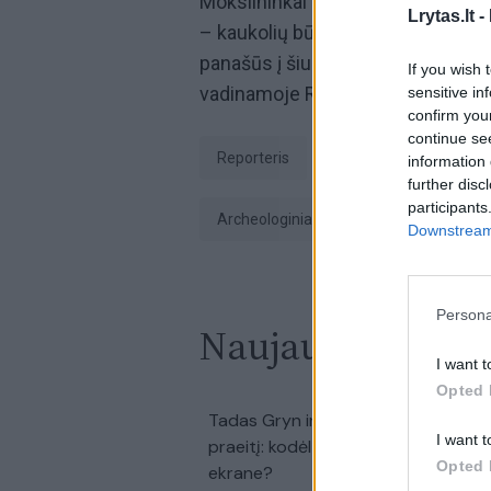
Mokslininkai mano, kad šis radinys
Lrytas.lt -
– kaukolių būta pailgų, tačiau veid
panašūs į šiuolaikinius žmones. P
If you wish 
vadinamoje Rytų Afrikoje, bet nie
sensitive in
confirm you
continue se
Reporteris
Žinios
Maroka
information 
further disc
participants
archeologiniai tyrinėjimai
žmoni
Downstream 
Persona
Naujausi įrašai
I want t
Opted 
00:42:29
Tadas Gryn ir Toma Vaškevičiūtė grį
I want t
praeitį: kodėl jų meilės istorija padė
Opted 
ekrane?