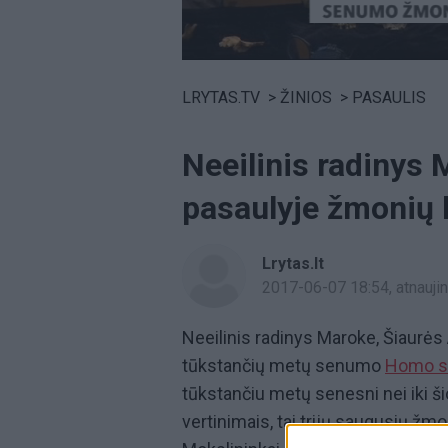
Volume
0%
LRYTAS.TV
>
ŽINIOS
>
PASAULIS
Neeilinis radinys 
pasaulyje žmonių 
Lrytas.lt
2017-06-07 18:54
, atnauj
Neeilinis radinys Maroke, Šiaurės 
tūkstančių metų senumo
Homo s
tūkstančiu metų senesni nei iki š
vertinimais, tai trijų saugusių žmo