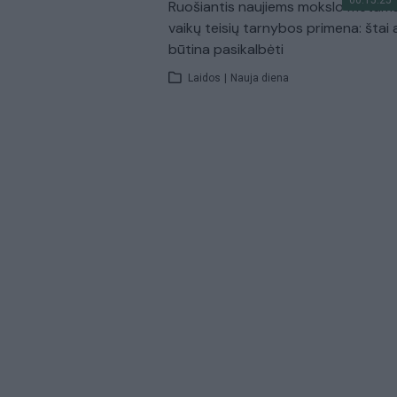
Ruošiantis naujiems mokslo metam
vaikų teisių tarnybos primena: štai 
būtina pasikalbėti
Laidos
|
Nauja diena