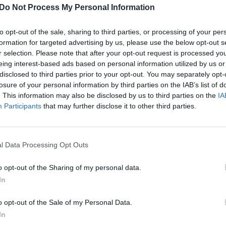
 sustiprins teoriją, kad žmonės kilę iš beždžionių
Do Not Process My Personal Information
K. 
o bruožais priešistoriniai gyventojai buvo itin
jau
anašių kaulų anksčiau rasta žmonijos lopšiu
to opt-out of the sale, sharing to third parties, or processing of your per
buv
kada taip arti Europos žemyno.
formation for targeted advertising by us, please use the below opt-out s
žen
r selection. Please note that after your opt-out request is processed y
eing interest-based ads based on personal information utilized by us or
s
archeologiniai radiniai
disclosed to third parties prior to your opt-out. You may separately opt-
losure of your personal information by third parties on the IAB’s list of
. This information may also be disclosed by us to third parties on the
IA
ų kaulai
homo sapiens
Participants
that may further disclose it to other third parties.
l Data Processing Opt Outs
Visi įrašai
o opt-out of the Sharing of my personal data.
In
00:21:19
žo į
„Žinios“ 2026-08-08
o opt-out of the Sale of my Personal Data.
jo
Laidos
|
Žinios
In