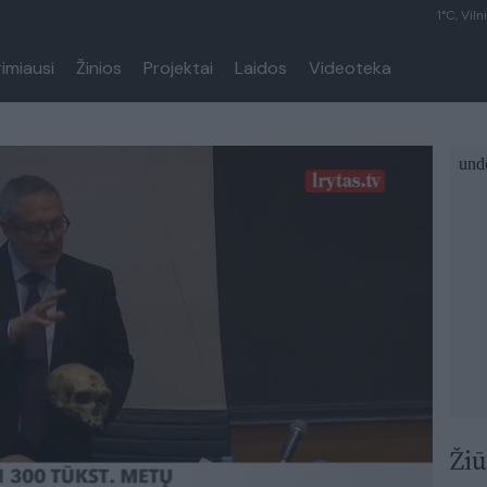
1°C, Viln
rimiausi
Žinios
Projektai
Laidos
Videoteka
Žiū