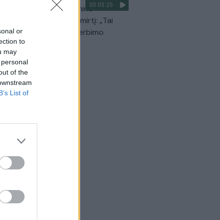
00:05:25
Prunskienės brolis prisiminė
dinančią akimirką prieš mirtį: „Tai
sonal or
o simbolinis mūsų pagerbimo
ection to
klas“
ou may
Žinios
|
Lietuvos diena
 personal
out of the
 downstream
B’s List of