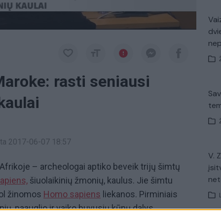
Vaiz
dvi
ne
Maroke: rasti seniausi
Sav
kaulai
tem
inta 2017-06-07 18:57
V. 
Afrikoje – archeologai aptiko beveik trijų šimtų
įsit
net
apiens,
šiuolaikinių žmonių, kaulus. Jie šimtu
iol žinomos
Homo sapiens
liekanos. Pirminiais
nių, paauglio ir vaiko buvusių kūnų dalys.