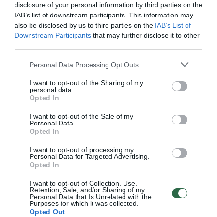
disclosure of your personal information by third parties on the
IAB’s list of downstream participants. This information may
00:00:30
Vaizdai iš tragiškos avarijos Vilniaus r.: dviejų moterų ir
also be disclosed by us to third parties on the
IAB’s List of
vaiko gyvybių išgelbėti nepavyko
Downstream Participants
that may further disclose it to other
third parties.
Žinios
|
Lietuvos diena
Personal Data Processing Opt Outs
00:00:57
I want to opt-out of the Sharing of my
Savaitės vidurys nusimato karštas: temperatūra kils iki
personal data.
32 laipsnių šilumos
Opted In
Žinios
|
Orai
I want to opt-out of the Sale of my
Personal Data.
Opted In
00:00:59
Nufilmavo, kaip patvino Vilniaus Vakarinis aplinkkelis:
I want to opt-out of processing my
vaizdas pribloškia
Personal Data for Targeted Advertising.
Opted In
Žinios
|
Lietuvos diena
I want to opt-out of Collection, Use,
Retention, Sale, and/or Sharing of my
Personal Data that Is Unrelated with the
Purposes for which it was collected.
00:15:54
V. Zalužno pasisakymą laiko bandymu įsitvirtinti
Opted Out