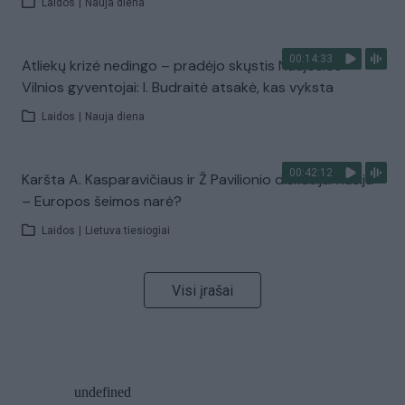
Laidos
|
Nauja diena
00:14:33
Atliekų krizė nedingo – pradėjo skųstis Naujosios
Vilnios gyventojai: I. Budraitė atsakė, kas vyksta
Laidos
|
Nauja diena
00:42:12
Karšta A. Kasparavičiaus ir Ž Pavilionio diskusija: Rusija
– Europos šeimos narė?
Laidos
|
Lietuva tiesiogiai
Visi įrašai