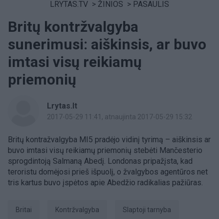
LRYTAS.TV
>
ŽINIOS
>
PASAULIS
Britų kontržvalgyba
sunerimusi: aiškinsis, ar buvo
imtasi visų reikiamų
priemonių
Lrytas.lt
2017-05-29 11:41
, atnaujinta 2017-05-29 15:32
Britų kontražvalgyba MI5 pradėjo vidinį tyrimą – aiškinsis ar
buvo imtasi visų reikiamų priemonių stebėti Mančesterio
sprogdintoją Salmaną Abedį. Londonas pripažįsta, kad
teroristu domėjosi prieš išpuolį, o žvalgybos agentūros net
tris kartus buvo įspėtos apie Abedžio radikalias pažiūras.
britai
kontržvalgyba
slaptoji tarnyba