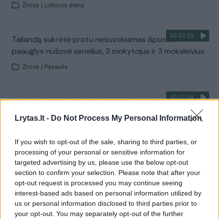
Žinios
|
Lietuvos diena
00:00:29
Tailandą sukrėtė protu nesuvokiamas išpuolis:
paauglys nušovė senelius, 3 mokytojus ir 3 moksleivius
Žinios
|
Pasaulis
00:02:08
Aukštaitijos pučiamųjų orkestras Nyderlanduose
apgynė čempionų vardą
Lrytas.lt -
Do Not Process My Personal Information
Žinios
|
Lietuvos diena
If you wish to opt-out of the sale, sharing to third parties, or
processing of your personal or sensitive information for
Visi įrašai
targeted advertising by us, please use the below opt-out
section to confirm your selection. Please note that after your
opt-out request is processed you may continue seeing
interest-based ads based on personal information utilized by
Žiūrimiausi įrašai
us or personal information disclosed to third parties prior to
your opt-out. You may separately opt-out of the further