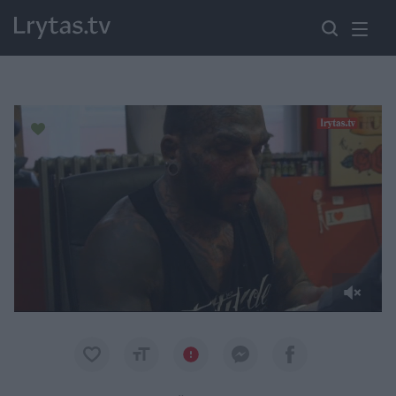
Paremkite Ukrainą