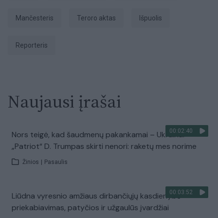
Mančesteris
teroro aktas
išpuolis
Reporteris
Naujausi įrašai
00:02:40
Nors teigė, kad šaudmenų pakankamai – Ukrainai
„Patriot“ D. Trumpas skirti nenori: raketų mes norime
Žinios
|
Pasaulis
00:03:52
Liūdna vyresnio amžiaus dirbančiųjų kasdienybė –
priekabiavimas, patyčios ir užgaulūs įvardžiai