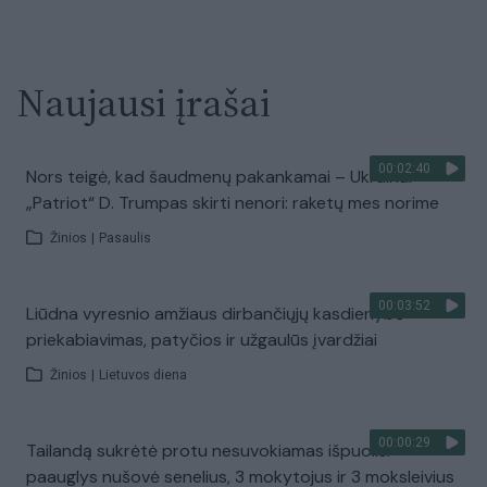
Naujausi įrašai
00:02:40
Nors teigė, kad šaudmenų pakankamai – Ukrainai
„Patriot“ D. Trumpas skirti nenori: raketų mes norime
Žinios
|
Pasaulis
00:03:52
Liūdna vyresnio amžiaus dirbančiųjų kasdienybė –
priekabiavimas, patyčios ir užgaulūs įvardžiai
Žinios
|
Lietuvos diena
00:00:29
Tailandą sukrėtė protu nesuvokiamas išpuolis:
paauglys nušovė senelius, 3 mokytojus ir 3 moksleivius