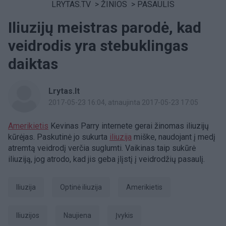
LRYTAS.TV
>
ŽINIOS
>
PASAULIS
Iliuzijų meistras parodė, kad
veidrodis yra stebuklingas
daiktas
Lrytas.lt
2017-05-23 16:04
, atnaujinta 2017-05-23 17:05
Amerikietis
Kevinas Parry internete gerai žinomas iliuzijų
kūrėjas. Paskutinė jo sukurta
iliuzija
miške, naudojant į medį
atremtą veidrodį verčia suglumti. Vaikinas taip sukūrė
iliuziją, jog atrodo, kad jis geba įlįstį į veidrodžių pasaulį.
iliuzija
optinė iliuzija
amerikietis
iliuzijos
naujiena
įvykis