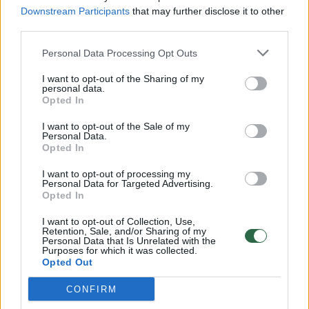
Downstream Participants
that may further disclose it to other
third parties.
00:00:57
Savaitės vidurys nusimato karštas: temperatūra kils iki
Personal Data Processing Opt Outs
32 laipsnių šilumos
I want to opt-out of the Sharing of my
Žinios
|
Orai
personal data.
Opted In
00:00:59
I want to opt-out of the Sale of my
Nufilmavo, kaip patvino Vilniaus Vakarinis aplinkkelis:
Personal Data.
vaizdas pribloškia
Opted In
Žinios
|
Lietuvos diena
I want to opt-out of processing my
Personal Data for Targeted Advertising.
Opted In
00:15:54
V. Zalužno pasisakymą laiko bandymu įsitvirtinti
I want to opt-out of Collection, Use,
Ukrainos politikoje: jis yra neteisus
Retention, Sale, and/or Sharing of my
Personal Data that Is Unrelated with the
Purposes for which it was collected.
Laidos
|
Nauja diena
Opted Out
CONFIRM
Visi įrašai