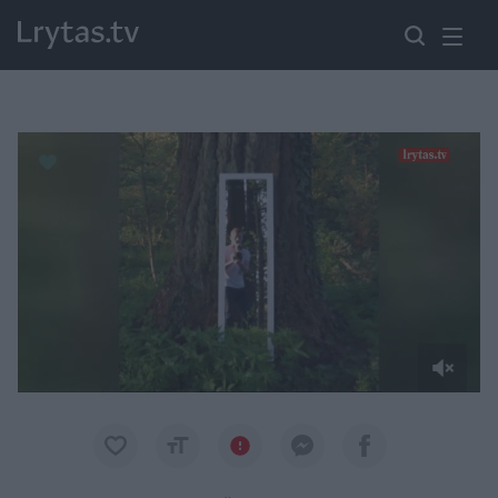
Paremkite Ukrainą