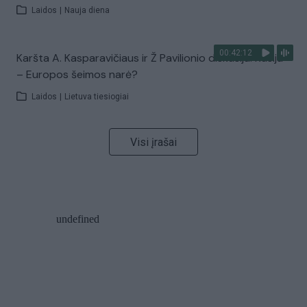
Laidos
|
Nauja diena
00:42:12
Karšta A. Kasparavičiaus ir Ž Pavilionio diskusija: Rusija
– Europos šeimos narė?
Laidos
|
Lietuva tiesiogiai
Visi įrašai