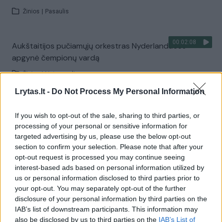
Žinios
|
Pasaulis
00:02:08
Aukštaitijos pučiamųjų orkestras Nyderlanduose
apgynė čempionų vardą
Žinios
|
Lietuvos diena
Lrytas.lt -
Do Not Process My Personal Information
Visi įrašai
If you wish to opt-out of the sale, sharing to third parties, or
processing of your personal or sensitive information for
targeted advertising by us, please use the below opt-out
section to confirm your selection. Please note that after your
Žiūrimiausi įrašai
opt-out request is processed you may continue seeing
interest-based ads based on personal information utilized by
us or personal information disclosed to third parties prior to
00:00:30
Vaizdai iš tragiškos avarijos Vilniaus r.: dviejų moterų ir
your opt-out. You may separately opt-out of the further
disclosure of your personal information by third parties on the
vaiko gyvybių išgelbėti nepavyko
IAB’s list of downstream participants. This information may
Žinios
|
Lietuvos diena
also be disclosed by us to third parties on the
IAB’s List of