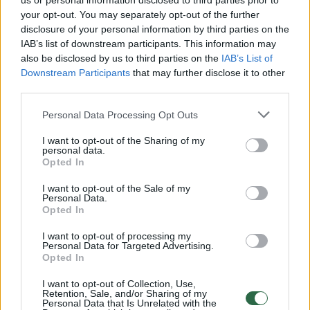
us or personal information disclosed to third parties prior to
your opt-out. You may separately opt-out of the further
Žiūrimiausi įrašai
disclosure of your personal information by third parties on the
IAB’s list of downstream participants. This information may
also be disclosed by us to third parties on the
IAB’s List of
Downstream Participants
that may further disclose it to other
00:00:30
Vaizdai iš tragiškos avarijos Vilniaus r.: dviejų moterų ir
third parties.
vaiko gyvybių išgelbėti nepavyko
Personal Data Processing Opt Outs
Žinios
|
Lietuvos diena
I want to opt-out of the Sharing of my
personal data.
00:00:57
Opted In
Savaitės vidurys nusimato karštas: temperatūra kils iki
32 laipsnių šilumos
I want to opt-out of the Sale of my
Personal Data.
Žinios
|
Orai
Opted In
I want to opt-out of processing my
Personal Data for Targeted Advertising.
00:15:54
V. Zalužno pasisakymą laiko bandymu įsitvirtinti
Opted In
Ukrainos politikoje: jis yra neteisus
I want to opt-out of Collection, Use,
Laidos
|
Nauja diena
Retention, Sale, and/or Sharing of my
Personal Data that Is Unrelated with the