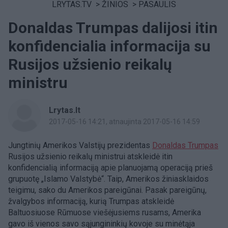
LRYTAS.TV
>
ŽINIOS
>
PASAULIS
Donaldas Trumpas dalijosi itin
konfidencialia informacija su
Rusijos užsienio reikalų
ministru
Lrytas.lt
2017-05-16 14:21
, atnaujinta 2017-05-16 14:59
Jungtinių Amerikos Valstijų prezidentas
Donaldas Trumpas
Rusijos užsienio reikalų ministrui atskleidė itin
konfidencialią informaciją apie planuojamą operaciją prieš
grupuotę „Islamo Valstybė“. Taip, Amerikos žiniasklaidos
teigimu, sako du Amerikos pareigūnai. Pasak pareigūnų,
žvalgybos informaciją, kurią Trumpas atskleidė
Baltuosiuose Rūmuose viešėjusiems rusams, Amerika
gavo iš vienos savo sąjungininkių kovoje su minėtąja