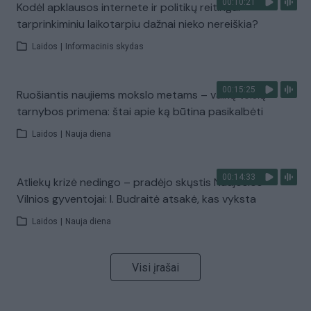
00:10:21
Kodėl apklausos internete ir politikų reitingai
tarprinkiminiu laikotarpiu dažnai nieko nereiškia?
Laidos
|
Informacinis skydas
00:15:25
Ruošiantis naujiems mokslo metams – vaikų teisių
tarnybos primena: štai apie ką būtina pasikalbėti
Laidos
|
Nauja diena
00:14:33
Atliekų krizė nedingo – pradėjo skųstis Naujosios
Vilnios gyventojai: I. Budraitė atsakė, kas vyksta
Laidos
|
Nauja diena
Visi įrašai