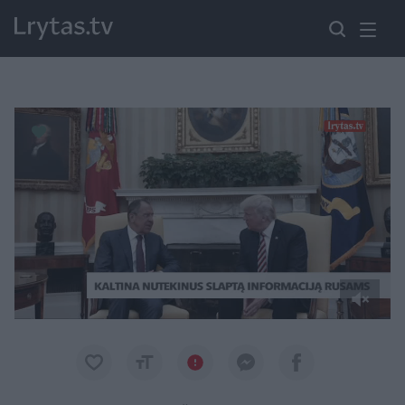
Paremkite Ukrainą