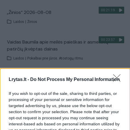
00:21:19
„Žinios“ 2026-08-08
Laidos
|
Žinios
00:23:57
Vaidas Baumila apie meilės paieškas ir asmeninių
patirčių įkvėptas dainas
Laidos
|
Pokalbiai prie jūros. Atostogų ritmu
00:00:40
Dronai Vokietijoje kelia vis daugiau klausimų: du
Lrytas.lt -
Do Not Process My Personal Information
pastebėti virš karinės bazės
If you wish to opt-out of the sale, sharing to third parties, or
Žinios
|
Pasaulis
processing of your personal or sensitive information for
targeted advertising by us, please use the below opt-out
section to confirm your selection. Please note that after your
Visi įrašai
opt-out request is processed you may continue seeing
interest-based ads based on personal information utilized by