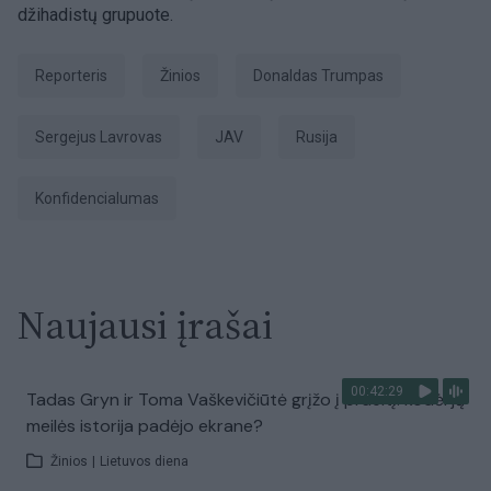
džihadistų grupuote.
Reporteris
Žinios
Donaldas Trumpas
Sergejus Lavrovas
JAV
Rusija
konfidencialumas
Naujausi įrašai
00:42:29
Tadas Gryn ir Toma Vaškevičiūtė grįžo į praeitį: kodėl jų
meilės istorija padėjo ekrane?
Žinios
|
Lietuvos diena