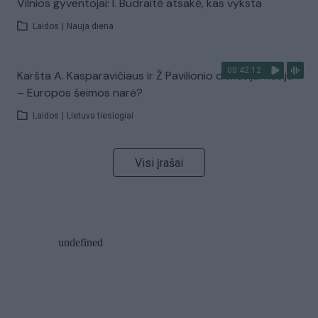
Vilnios gyventojai: I. Budraitė atsakė, kas vyksta
Laidos
|
Nauja diena
00:42:12
Karšta A. Kasparavičiaus ir Ž Pavilionio diskusija: Rusija
– Europos šeimos narė?
Laidos
|
Lietuva tiesiogiai
Visi įrašai