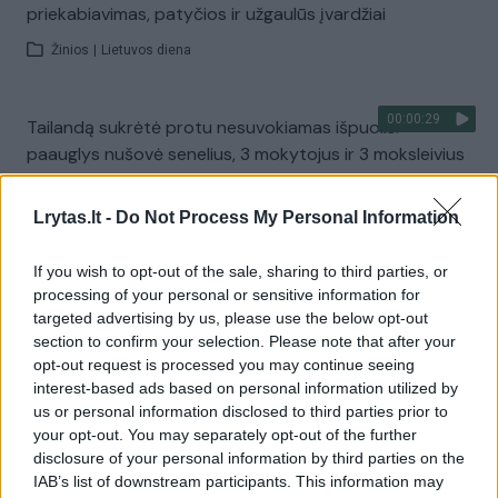
priekabiavimas, patyčios ir užgaulūs įvardžiai
Žinios
|
Lietuvos diena
00:00:29
Tailandą sukrėtė protu nesuvokiamas išpuolis:
paauglys nušovė senelius, 3 mokytojus ir 3 moksleivius
Žinios
|
Pasaulis
Lrytas.lt -
Do Not Process My Personal Information
Visi įrašai
If you wish to opt-out of the sale, sharing to third parties, or
processing of your personal or sensitive information for
targeted advertising by us, please use the below opt-out
section to confirm your selection. Please note that after your
Žiūrimiausi įrašai
opt-out request is processed you may continue seeing
interest-based ads based on personal information utilized by
us or personal information disclosed to third parties prior to
your opt-out. You may separately opt-out of the further
00:00:30
Vaizdai iš tragiškos avarijos Vilniaus r.: dviejų moterų ir
disclosure of your personal information by third parties on the
vaiko gyvybių išgelbėti nepavyko
IAB’s list of downstream participants. This information may