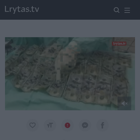
Paremkite Ukrainą