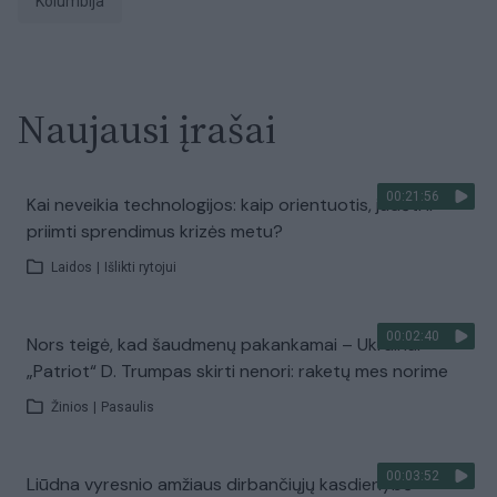
Kolumbija
Naujausi įrašai
00:21:56
Kai neveikia technologijos: kaip orientuotis, judėti ir
priimti sprendimus krizės metu?
Laidos
|
Išlikti rytojui
00:02:40
Nors teigė, kad šaudmenų pakankamai – Ukrainai
„Patriot“ D. Trumpas skirti nenori: raketų mes norime
Žinios
|
Pasaulis
00:03:52
Liūdna vyresnio amžiaus dirbančiųjų kasdienybė –