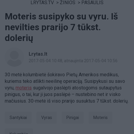
LRYTAS.TV
>
ŽINIOS
>
PASAULIS
Moteris susipyko su vyru. Iš
nevilties prarijo 7 tūkst.
dolerių
Lrytas.lt
2017-05-04 10:48
, atnaujinta 2017-05-04 10:56
30 metė kolumbietė šokiravo Pietų Amerikos medikus,
kuriems teko atlikti neeilinę operaciją. Susipykusi su savo
vyru,
moteris
sugalvojo paslėpti atostogoms sutaupytus
pinigus, o tai, kur ji juos paslėpė – nustebino net ir visko
mačiusius. 30-metė iš viso prarijo susuktus 7 tūkst. dolerių.
Santykiai
Vyras
Pinigai
Moteris