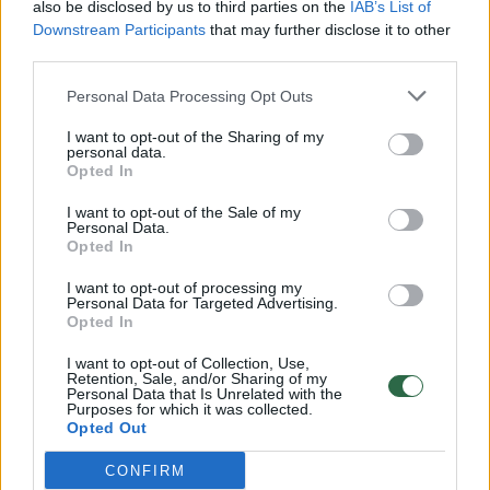
also be disclosed by us to third parties on the
IAB’s List of
Žinios
|
Lietuvos diena
Downstream Participants
that may further disclose it to other
third parties.
00:00:57
Savaitės vidurys nusimato karštas: temperatūra kils iki
Personal Data Processing Opt Outs
32 laipsnių šilumos
I want to opt-out of the Sharing of my
personal data.
Žinios
|
Orai
Opted In
I want to opt-out of the Sale of my
00:15:54
V. Zalužno pasisakymą laiko bandymu įsitvirtinti
Personal Data.
Opted In
Ukrainos politikoje: jis yra neteisus
I want to opt-out of processing my
Laidos
|
Nauja diena
Personal Data for Targeted Advertising.
Opted In
00:00:59
Nufilmavo, kaip patvino Vilniaus Vakarinis aplinkkelis:
I want to opt-out of Collection, Use,
Retention, Sale, and/or Sharing of my
vaizdas pribloškia
Personal Data that Is Unrelated with the
Purposes for which it was collected.
Opted Out
Žinios
|
Lietuvos diena
CONFIRM