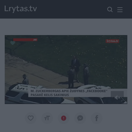
Paremkite Ukrainą