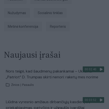
nužudymas
socialinis tinklas
metinė konferencija
Reporteris
Naujausi įrašai
00:02:40
Nors teigė, kad šaudmenų pakankamai – Ukrainai
„Patriot“ D. Trumpas skirti nenori: raketų mes norime
Žinios
|
Pasaulis
00:03:52
Liūdna vyresnio amžiaus dirbančiųjų kasdienybė –
priekabiavimas, patyčios ir užgaulūs įvardžiai