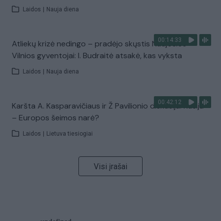
Laidos
|
Nauja diena
00:14:33
Atliekų krizė nedingo – pradėjo skųstis Naujosios
Vilnios gyventojai: I. Budraitė atsakė, kas vyksta
Laidos
|
Nauja diena
00:42:12
Karšta A. Kasparavičiaus ir Ž Pavilionio diskusija: Rusija
– Europos šeimos narė?
Laidos
|
Lietuva tiesiogiai
Visi įrašai