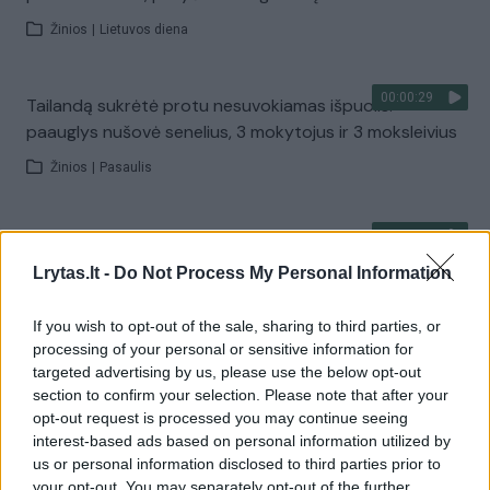
Žinios
|
Lietuvos diena
00:00:29
Tailandą sukrėtė protu nesuvokiamas išpuolis:
paauglys nušovė senelius, 3 mokytojus ir 3 moksleivius
Žinios
|
Pasaulis
00:02:08
Aukštaitijos pučiamųjų orkestras Nyderlanduose
apgynė čempionų vardą
Lrytas.lt -
Do Not Process My Personal Information
Žinios
|
Lietuvos diena
If you wish to opt-out of the sale, sharing to third parties, or
processing of your personal or sensitive information for
targeted advertising by us, please use the below opt-out
Visi įrašai
section to confirm your selection. Please note that after your
opt-out request is processed you may continue seeing
interest-based ads based on personal information utilized by
us or personal information disclosed to third parties prior to
Žiūrimiausi įrašai
your opt-out. You may separately opt-out of the further