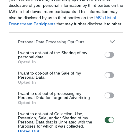
disclosure of your personal information by third parties on the
IAB’s list of downstream participants. This information may
00:00:30
also be disclosed by us to third parties on the
IAB’s List of
Vaizdai iš tragiškos avarijos Vilniaus r.: dviejų moterų ir
Downstream Participants
that may further disclose it to other
vaiko gyvybių išgelbėti nepavyko
third parties.
Žinios
|
Lietuvos diena
Personal Data Processing Opt Outs
I want to opt-out of the Sharing of my
00:00:57
Savaitės vidurys nusimato karštas: temperatūra kils iki
personal data.
Opted In
32 laipsnių šilumos
Žinios
I want to opt-out of the Sale of my
|
Orai
Personal Data.
Opted In
00:00:59
Nufilmavo, kaip patvino Vilniaus Vakarinis aplinkkelis:
I want to opt-out of processing my
Personal Data for Targeted Advertising.
vaizdas pribloškia
Opted In
Žinios
|
Lietuvos diena
I want to opt-out of Collection, Use,
Retention, Sale, and/or Sharing of my
Personal Data that Is Unrelated with the
Purposes for which it was collected.
00:15:54
V. Zalužno pasisakymą laiko bandymu įsitvirtinti
Opted Out