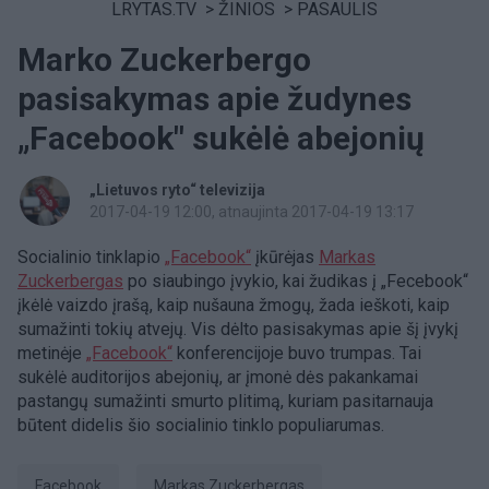
LRYTAS.TV
>
ŽINIOS
>
PASAULIS
Marko Zuckerbergo
pasisakymas apie žudynes
„Facebook" sukėlė abejonių
„Lietuvos ryto“ televizija
2017-04-19 12:00
, atnaujinta 2017-04-19 13:17
Socialinio tinklapio
„Facebook“
įkūrėjas
Markas
Zuckerbergas
po siaubingo įvykio, kai žudikas į „Fecebook“
įkėlė vaizdo įrašą, kaip nušauna žmogų, žada ieškoti, kaip
sumažinti tokių atvejų. Vis dėlto pasisakymas apie šį įvykį
metinėje
„Facebook“
konferencijoje buvo trumpas. Tai
sukėlė auditorijos abejonių, ar įmonė dės pakankamai
pastangų sumažinti smurto plitimą, kuriam pasitarnauja
būtent didelis šio socialinio tinklo populiarumas.
Facebook
Markas Zuckerbergas