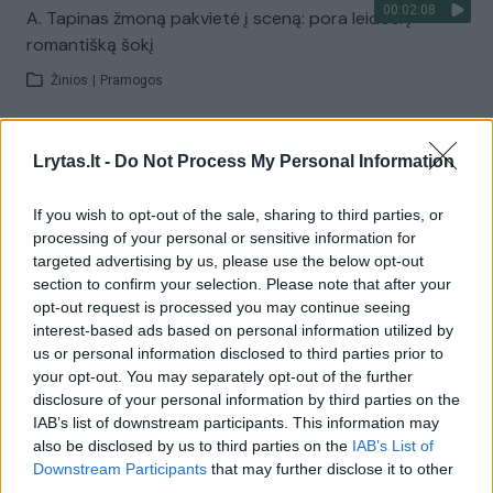
00:02:08
A. Tapinas žmoną pakvietė į sceną: pora leidosi į
romantišką šokį
Žinios
|
Pramogos
Visi įrašai
Lrytas.lt -
Do Not Process My Personal Information
If you wish to opt-out of the sale, sharing to third parties, or
processing of your personal or sensitive information for
Žiūrimiausi įrašai
targeted advertising by us, please use the below opt-out
section to confirm your selection. Please note that after your
opt-out request is processed you may continue seeing
interest-based ads based on personal information utilized by
00:00:30
Vaizdai iš tragiškos avarijos Vilniaus r.: dviejų moterų ir
us or personal information disclosed to third parties prior to
vaiko gyvybių išgelbėti nepavyko
your opt-out. You may separately opt-out of the further
disclosure of your personal information by third parties on the
Žinios
|
Lietuvos diena
IAB’s list of downstream participants. This information may
also be disclosed by us to third parties on the
IAB’s List of
Downstream Participants
that may further disclose it to other
00:00:57
Savaitės vidurys nusimato karštas: temperatūra kils iki
third parties.