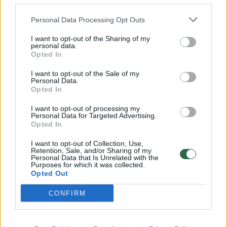
32 laipsnių šilumos
Personal Data Processing Opt Outs
Žinios
|
Orai
I want to opt-out of the Sharing of my
personal data.
00:15:54
Opted In
V. Zalužno pasisakymą laiko bandymu įsitvirtinti
Ukrainos politikoje: jis yra neteisus
I want to opt-out of the Sale of my
Personal Data.
Laidos
|
Nauja diena
Opted In
I want to opt-out of processing my
Personal Data for Targeted Advertising.
00:00:57
Sinoptikai atsakė, kokiais orais užbaigsime darbo
Opted In
savaitę: karščiai atsitrauks
I want to opt-out of Collection, Use,
Žinios
|
Orai
Retention, Sale, and/or Sharing of my
Personal Data that Is Unrelated with the
Purposes for which it was collected.
Opted Out
Visi įrašai
CONFIRM