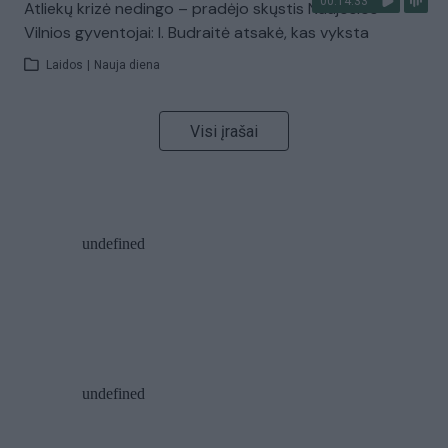
00:14:33
Atliekų krizė nedingo – pradėjo skųstis Naujosios
Vilnios gyventojai: I. Budraitė atsakė, kas vyksta
Laidos
|
Nauja diena
Visi įrašai