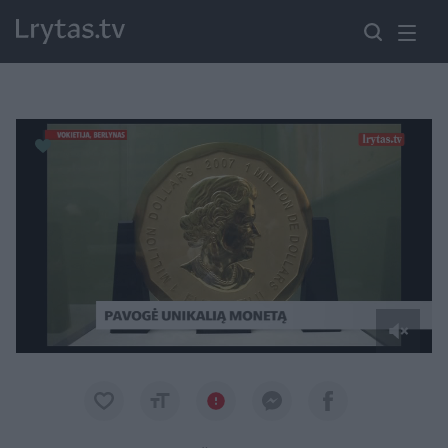
Paremkite Ukrainą