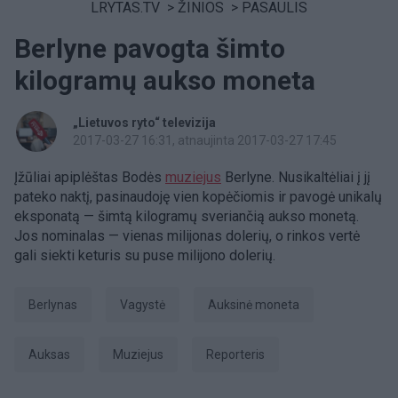
LRYTAS.TV
>
ŽINIOS
>
PASAULIS
Berlyne pavogta šimto
kilogramų aukso moneta
„Lietuvos ryto“ televizija
2017-03-27 16:31
, atnaujinta 2017-03-27 17:45
Įžūliai apiplėštas Bodės
muziejus
Berlyne. Nusikaltėliai į jį
pateko naktį, pasinaudoję vien kopėčiomis ir pavogė unikalų
eksponatą — šimtą kilogramų sveriančią aukso monetą.
Jos nominalas — vienas milijonas dolerių, o rinkos vertė
gali siekti keturis su puse milijono dolerių.
Berlynas
Vagystė
Auksinė moneta
Auksas
muziejus
Reporteris