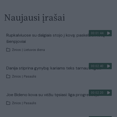
Naujausi įrašai
00:01:44
Rupkalviuose su dalgiais stojo į kovą: paskelbti Metų
šienpjoviai
Žinios
|
Lietuvos diena
00:02:40
Danija stiprina gynybą: kariams teks tarnauti ilgiau
Žinios
|
Pasaulis
00:02:20
Joe Bideno kova su vėžiu tęsiasi: liga progresuoja
Žinios
|
Pasaulis