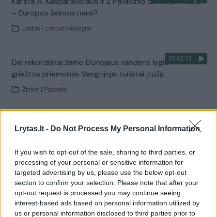
Karšta A. Kasparavičiaus ir Ž Pavilionio diskusija: Rusija
– Europos šeimos narė?
Laidos
|
Lietuva tiesiogiai
00:02:33
Dėl rekordiškai žemo Dunojaus vandens lygio –
griežtos priemonės Vengrijoje: turistai įtūžę
Žinios
|
Pasaulis
00:04:00
Kuprines pasvėrę specialistai įspėja apie pavojingą
Lrytas.lt -
Do Not Process My Personal Information
įprotį: tą daro daugiau nei pusė pradinukų
Žinios
|
Lietuvos diena
If you wish to opt-out of the sale, sharing to third parties, or
processing of your personal or sensitive information for
targeted advertising by us, please use the below opt-out
Visi įrašai
section to confirm your selection. Please note that after your
opt-out request is processed you may continue seeing
interest-based ads based on personal information utilized by
us or personal information disclosed to third parties prior to