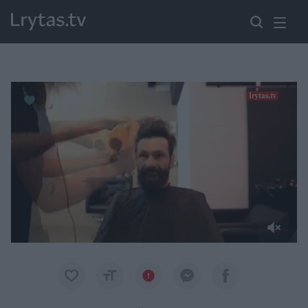
Paremkite Ukrainą