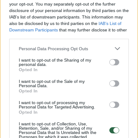
Žiūrimiausi įrašai
your opt-out. You may separately opt-out of the further
disclosure of your personal information by third parties on the
IAB’s list of downstream participants. This information may
also be disclosed by us to third parties on the
IAB’s List of
00:00:30
Vaizdai iš tragiškos avarijos Vilniaus r.: dviejų moterų ir
Downstream Participants
that may further disclose it to other
vaiko gyvybių išgelbėti nepavyko
third parties.
Žinios
|
Lietuvos diena
Personal Data Processing Opt Outs
I want to opt-out of the Sharing of my
personal data.
00:00:57
Savaitės vidurys nusimato karštas: temperatūra kils iki
Opted In
32 laipsnių šilumos
I want to opt-out of the Sale of my
Personal Data.
Žinios
|
Orai
Opted In
I want to opt-out of processing my
00:00:59
Nufilmavo, kaip patvino Vilniaus Vakarinis aplinkkelis:
Personal Data for Targeted Advertising.
Opted In
vaizdas pribloškia
I want to opt-out of Collection, Use,
Žinios
|
Lietuvos diena
Retention, Sale, and/or Sharing of my
Personal Data that Is Unrelated with the
Purposes for which it was collected.