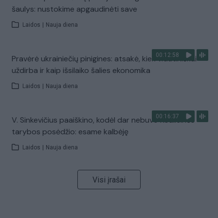
šaulys: nustokime apgaudinėti save
Laidos
|
Nauja diena
00:12:58
Pravėrė ukrainiečių pinigines: atsakė, kiek vidutiniškai
uždirba ir kaip išsilaiko šalies ekonomika
Laidos
|
Nauja diena
00:16:37
V. Sinkevičius paaiškino, kodėl dar nebuvo Koalicinės
tarybos posėdžio: esame kalbėję
Laidos
|
Nauja diena
Visi įrašai