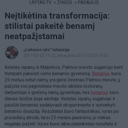
LRYTAS.TV
>
ŽINIOS
>
PASAULIS
Neįtikėtina transformacija:
stilistai pakeitė benamį
neatpažįstamai
„Lietuvos ryto“ televizija
2017-03-22 19:22
, atnaujinta 2017-03-22 19:42
Keletas ispanų iš Maljorkos, Palmos miesto sugalvojo bent
trumpam pakeisti vieno benamio gyvenimą.
Benamis,
kuris
25-metus neturi namų yra gerai žinomas Palmos mieste, jį
pažįsta visi pagrindinės miesto aikštės restoranų
darbuotojai ir gretimų namų gyventojai, nes
benamis
savo
dienas leidžia šioje aikštėje. Keletas ispanų sugalvojo ir
pasiūlė benamiui sudalyvauti eksperimente ir sutvarkyti
benamio išvaizdą. Rezultatas buvo fantastiškas, vyras po
procedūrų atrodė, tarsi 25 metais jaunesnis, jo niekas
negalėjo pažinti. Vyras buvo labai patenkintas rezultatu ir