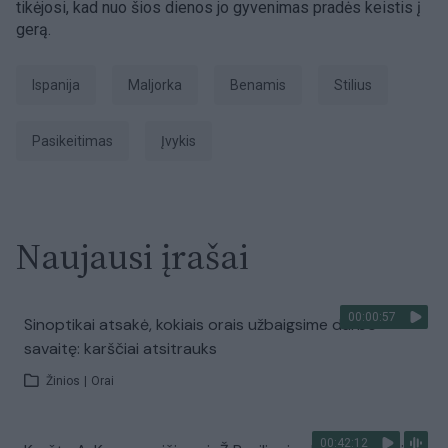
tikėjosi, kad nuo šios dienos jo gyvenimas pradės keistis į
gerą.
Ispanija
Maljorka
benamis
Stilius
pasikeitimas
įvykis
Naujausi įrašai
00:00:57
Sinoptikai atsakė, kokiais orais užbaigsime darbo
savaitę: karščiai atsitrauks
Žinios
|
Orai
00:42:12