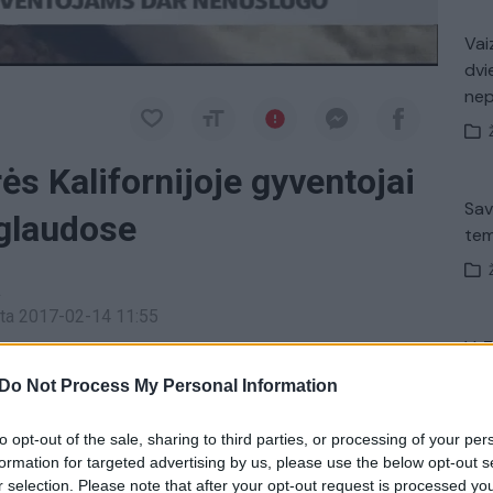
Vaiz
dvi
ne
ės Kalifornijoje gyventojai
Sav
eglaudose
tem
a
inta 2017-02-14 11:55
V. 
ktį praleido laikinose prieglaudose, kol inžinieriai
įsit
Do Not Process My Personal Information
net
čiausioje šalies užtvankoje.
to opt-out of the sale, sharing to third parties, or processing of your per
formation for targeted advertising by us, please use the below opt-out s
pavojus
r selection. Please note that after your opt-out request is processed y