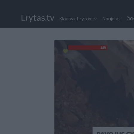
Klausyk Lrytas.tv
Naujausi
Žiū
Paremkite Ukrainą