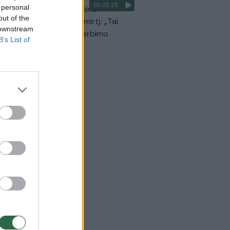
00:05:25
 personal
Prunskienės brolis prisiminė
out of the
dinančią akimirką prieš mirtį: „Tai
 downstream
o simbolinis mūsų pagerbimo
B’s List of
klas“
Žinios
|
Lietuvos diena