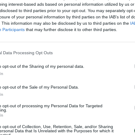
eing interest-based ads based on personal information utilized by us or
K. 
disclosed to third parties prior to your opt-out. You may separately opt-
jau
losure of your personal information by third parties on the IAB’s list of
buv
. This information may also be disclosed by us to third parties on the
IA
žen
Visi įrašai
Participants
that may further disclose it to other third parties.
00:21:19
žo į
„Žinios“ 2026-08-08
l Data Processing Opt Outs
jo
Laidos
|
Žinios
o opt-out of the Sharing of my personal data.
In
o opt-out of the Sale of my Personal Data.
3:57
00:00:40
 ir
Dronai Vokietijoje kelia vis daugiau
In
klausimų: du pastebėti virš karinės bazės
to opt-out of processing my Personal Data for Targeted
ing.
u
Žinios
|
Pasaulis
In
o opt-out of Collection, Use, Retention, Sale, and/or Sharing
ersonal Data that Is Unrelated with the Purposes for which it
lected.