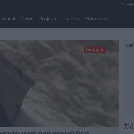
1°C, Viln
rimiausi
Žinios
Projektai
Laidos
Videoteka
Žiū