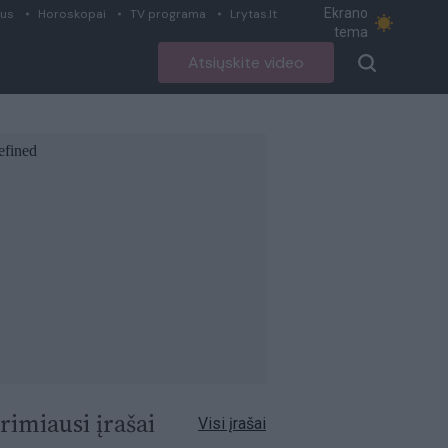
Ekrano
ius
Horoskopai
TV programa
Lrytas.lt
tema
Atsiųskite video
rimiausi įrašai
Visi įrašai