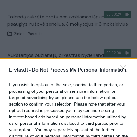
00:00:29
Tailandą sukrėtė protu nesuvokiamas išpuolis:
paauglys nušovė senelius, 3 mokytojus ir 3 moksleivius
Žinios
|
Pasaulis
00:02:08
Aukštaitijos pučiamųjų orkestras Nyderlanduose
apgynė čempionų vardą
Lrytas.lt -
Do Not Process My Personal Information
Žinios
|
Lietuvos diena
If you wish to opt-out of the sale, sharing to third parties, or
processing of your personal or sensitive information for
Visi įrašai
targeted advertising by us, please use the below opt-out
section to confirm your selection. Please note that after your
opt-out request is processed you may continue seeing
interest-based ads based on personal information utilized by
Žiūrimiausi įrašai
us or personal information disclosed to third parties prior to
your opt-out. You may separately opt-out of the further
disclosure of your personal information by third parties on the