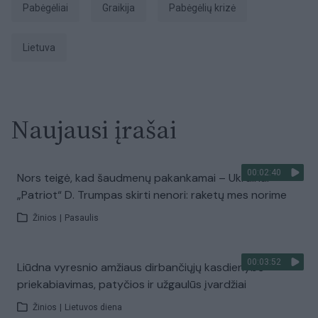
pabėgėliai
Graikija
pabėgėlių krizė
Lietuva
Naujausi įrašai
00:02:40
Nors teigė, kad šaudmenų pakankamai – Ukrainai
„Patriot“ D. Trumpas skirti nenori: raketų mes norime
Žinios
|
Pasaulis
00:03:52
Liūdna vyresnio amžiaus dirbančiųjų kasdienybė –
priekabiavimas, patyčios ir užgaulūs įvardžiai
Žinios
|
Lietuvos diena