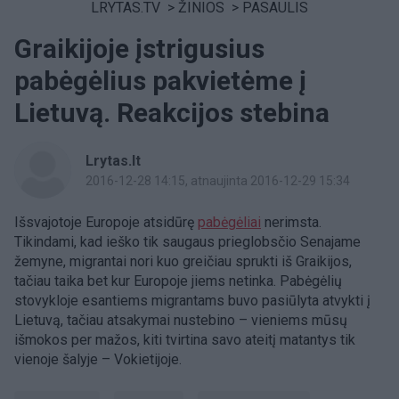
LRYTAS.TV
>
ŽINIOS
>
PASAULIS
Graikijoje įstrigusius
pabėgėlius pakvietėme į
Lietuvą. Reakcijos stebina
Lrytas.lt
2016-12-28 14:15
, atnaujinta 2016-12-29 15:34
Išsvajotoje Europoje atsidūrę
pabėgėliai
nerimsta.
Tikindami, kad ieško tik saugaus prieglobsčio Senajame
žemyne, migrantai nori kuo greičiau sprukti iš Graikijos,
tačiau taika bet kur Europoje jiems netinka. Pabėgėlių
stovykloje esantiems migrantams buvo pasiūlyta atvykti į
Lietuvą, tačiau atsakymai nustebino – vieniems mūsų
išmokos per mažos, kiti tvirtina savo ateitį matantys tik
vienoje šalyje – Vokietijoje.