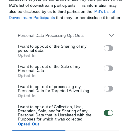
00:00:30
IAB’s list of downstream participants. This information may
Vaizdai iš tragiškos avarijos Vilniaus r.: dviejų moterų ir
also be disclosed by us to third parties on the
IAB’s List of
vaiko gyvybių išgelbėti nepavyko
Downstream Participants
that may further disclose it to other
Žinios
|
Lietuvos diena
third parties.
Personal Data Processing Opt Outs
00:00:57
Savaitės vidurys nusimato karštas: temperatūra kils iki
I want to opt-out of the Sharing of my
32 laipsnių šilumos
personal data.
Opted In
Žinios
|
Orai
I want to opt-out of the Sale of my
Personal Data.
Opted In
00:00:59
Nufilmavo, kaip patvino Vilniaus Vakarinis aplinkkelis:
vaizdas pribloškia
I want to opt-out of processing my
Personal Data for Targeted Advertising.
Opted In
Žinios
|
Lietuvos diena
I want to opt-out of Collection, Use,
Retention, Sale, and/or Sharing of my
Personal Data that Is Unrelated with the
00:15:54
V. Zalužno pasisakymą laiko bandymu įsitvirtinti
Purposes for which it was collected.
Ukrainos politikoje: jis yra neteisus
Opted Out