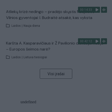
00:14:33
Atliekų krizė nedingo – pradėjo skųstis Naujosios
Vilnios gyventojai: I. Budraitė atsakė, kas vyksta
Laidos
|
Nauja diena
00:42:12
Karšta A. Kasparavičiaus ir Ž Pavilionio diskusija: Rusija
– Europos šeimos narė?
Laidos
|
Lietuva tiesiogiai
Visi įrašai