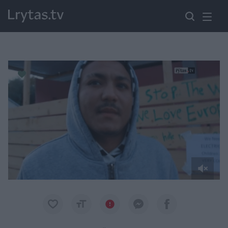
Paremkite Ukrainą