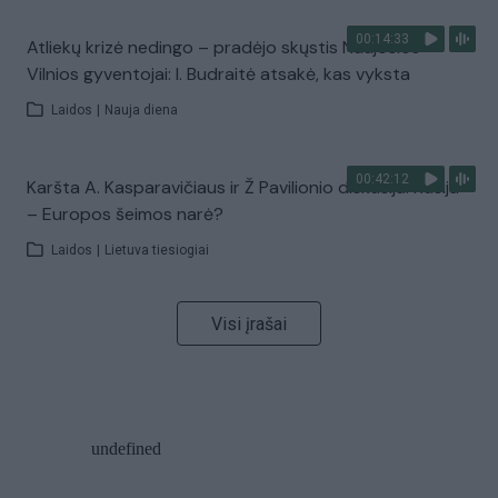
00:14:33
Atliekų krizė nedingo – pradėjo skųstis Naujosios
Vilnios gyventojai: I. Budraitė atsakė, kas vyksta
Laidos
|
Nauja diena
00:42:12
Karšta A. Kasparavičiaus ir Ž Pavilionio diskusija: Rusija
– Europos šeimos narė?
Laidos
|
Lietuva tiesiogiai
Visi įrašai