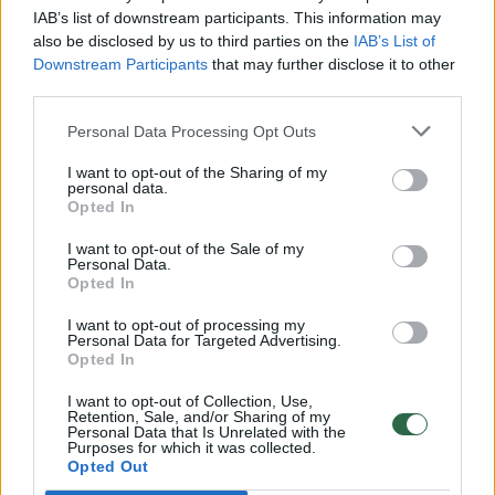
vaiko gyvybių išgelbėti nepavyko
IAB’s list of downstream participants. This information may
also be disclosed by us to third parties on the
IAB’s List of
Žinios
|
Lietuvos diena
Downstream Participants
that may further disclose it to other
third parties.
00:00:57
Savaitės vidurys nusimato karštas: temperatūra kils iki
Personal Data Processing Opt Outs
32 laipsnių šilumos
I want to opt-out of the Sharing of my
personal data.
Žinios
|
Orai
Opted In
I want to opt-out of the Sale of my
Personal Data.
00:00:59
Nufilmavo, kaip patvino Vilniaus Vakarinis aplinkkelis:
Opted In
vaizdas pribloškia
I want to opt-out of processing my
Žinios
|
Lietuvos diena
Personal Data for Targeted Advertising.
Opted In
I want to opt-out of Collection, Use,
00:05:25
K. Prunskienės brolis prisiminė jaudinančią akimirką
Retention, Sale, and/or Sharing of my
Personal Data that Is Unrelated with the
prieš mirtį: „Tai buvo simbolinis mūsų pagerbimo
Purposes for which it was collected.
ženklas“
Opted Out