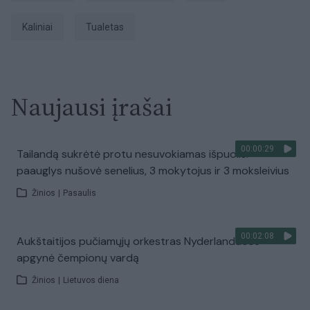
Kaliniai
tualetas
Naujausi įrašai
00:00:29
Tailandą sukrėtė protu nesuvokiamas išpuolis:
paauglys nušovė senelius, 3 mokytojus ir 3 moksleivius
Žinios
|
Pasaulis
00:02:08
Aukštaitijos pučiamųjų orkestras Nyderlanduose
apgynė čempionų vardą
Žinios
|
Lietuvos diena