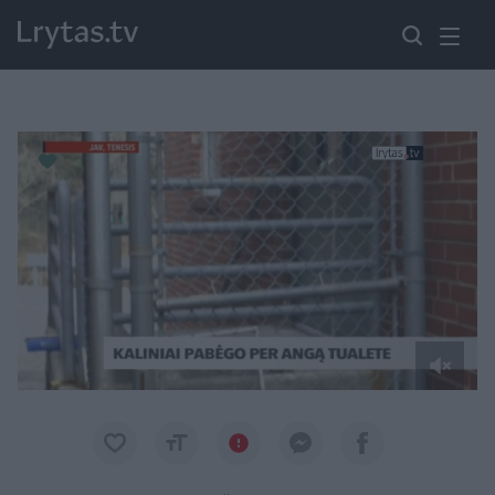
Paremkite Ukrainą