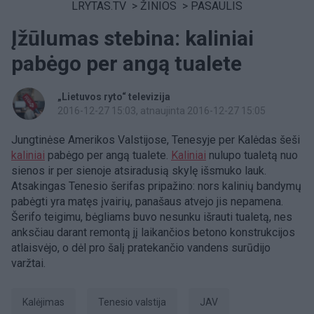
LRYTAS.TV
>
ŽINIOS
>
PASAULIS
Įžūlumas stebina: kaliniai
pabėgo per angą tualete
„Lietuvos ryto“ televizija
2016-12-27 15:03
, atnaujinta 2016-12-27 15:05
Jungtinėse Amerikos Valstijose, Tenesyje per Kalėdas šeši
kaliniai
pabėgo per angą tualete.
Kaliniai
nulupo tualetą nuo
sienos ir per sienoje atsiradusią skylę išsmuko lauk.
Atsakingas Tenesio šerifas pripažino: nors kalinių bandymų
pabėgti yra matęs įvairių, panašaus atvejo jis nepamena.
Šerifo teigimu, bėgliams buvo nesunku išrauti tualetą, nes
anksčiau darant remontą jį laikančios betono konstrukcijos
atlaisvėjo, o dėl pro šalį pratekančio vandens surūdijo
varžtai.
Kalėjimas
Tenesio valstija
JAV