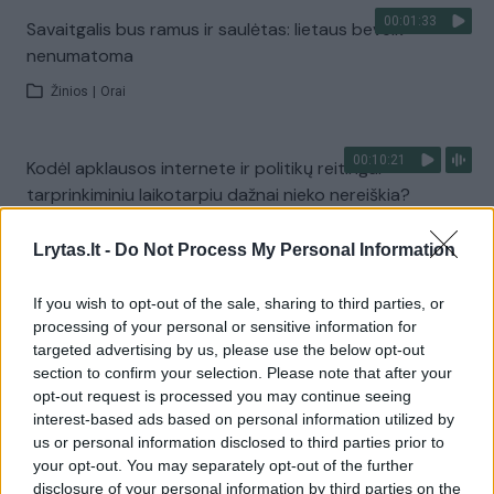
00:01:33
Savaitgalis bus ramus ir saulėtas: lietaus beveik
nenumatoma
Žinios
|
Orai
00:10:21
Kodėl apklausos internete ir politikų reitingai
tarprinkiminiu laikotarpiu dažnai nieko nereiškia?
Laidos
|
Informacinis skydas
Lrytas.lt -
Do Not Process My Personal Information
Visi įrašai
If you wish to opt-out of the sale, sharing to third parties, or
processing of your personal or sensitive information for
targeted advertising by us, please use the below opt-out
section to confirm your selection. Please note that after your
Žiūrimiausi įrašai
opt-out request is processed you may continue seeing
interest-based ads based on personal information utilized by
us or personal information disclosed to third parties prior to
your opt-out. You may separately opt-out of the further
00:00:30
Vaizdai iš tragiškos avarijos Vilniaus r.: dviejų moterų ir
disclosure of your personal information by third parties on the