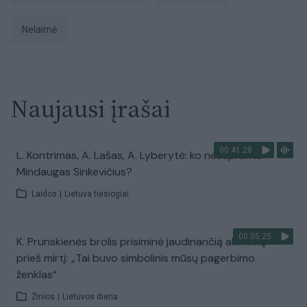
Nelaimė
Naujausi įrašai
00:41:28
L. Kontrimas, A. Lašas, A. Lyberytė: ko nesupranta
Mindaugas Sinkevičius?
Laidos
|
Lietuva tiesiogiai
00:05:25
K. Prunskienės brolis prisiminė jaudinančią akimirką
prieš mirtį: „Tai buvo simbolinis mūsų pagerbimo
ženklas“
Žinios
|
Lietuvos diena