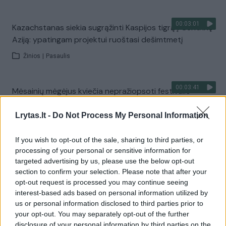
00:03:01
Kazachstanas siekia sugrąžinti Kaspijos tigrą į Centrinę
Aziją: ypatingam projektui ruoštasi dešimtmetį
Žinios
|
Pasaulis
00:03:41
Mėsainių mėgėjus kviečia nepražiopsoti festivalio
Vilniuje: atskleidė populiariausią paruošimo būdą
Lrytas.lt -
Do Not Process My Personal Information
Žinios
|
Lietuvos diena
If you wish to opt-out of the sale, sharing to third parties, or
processing of your personal or sensitive information for
Visi įrašai
targeted advertising by us, please use the below opt-out
section to confirm your selection. Please note that after your
opt-out request is processed you may continue seeing
interest-based ads based on personal information utilized by
Žiūrimiausi įrašai
us or personal information disclosed to third parties prior to
your opt-out. You may separately opt-out of the further
disclosure of your personal information by third parties on the