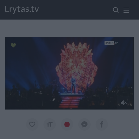
Paremkite Ukrainą