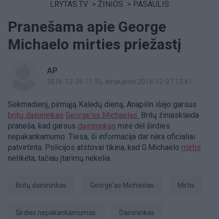
LRYTAS.TV
>
ŽINIOS
>
PASAULIS
Pranešama apie George
Michaelo mirties priežastį
AP
2016-12-26 11:35
, atnaujinta 2016-12-27 13:41
Sekmadienį, pirmąją Kalėdų dieną, Anapilin išėjo garsus
britų dainininkas
George'as Michaelas.
Britų žiniasklaida
praneša, kad garsus
dainininkas
mirė dėl širdies
nepakankamumo. Tiesa, ši informacija dar nėra oficialiai
patvirtinta. Policijos atstovai tikina, kad G.Michaelo
mirtis
netikėta, tačiau įtarimų nekelia.
britų dainininkas
George'as Michaelas
Mirtis
Širdies nepakankamumas
Dainininkas