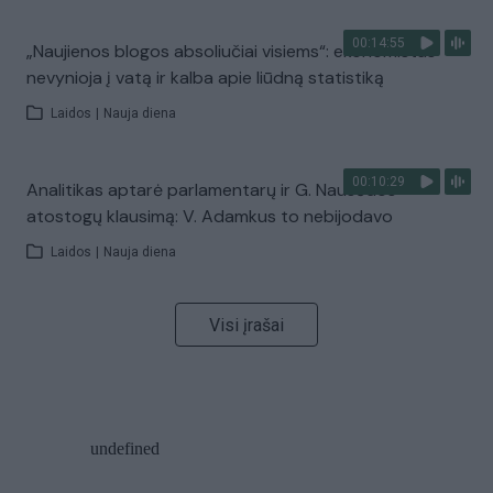
00:14:55
„Naujienos blogos absoliučiai visiems“: ekonomistas
nevynioja į vatą ir kalba apie liūdną statistiką
Laidos
|
Nauja diena
00:10:29
Analitikas aptarė parlamentarų ir G. Nausėdos
atostogų klausimą: V. Adamkus to nebijodavo
Laidos
|
Nauja diena
Visi įrašai