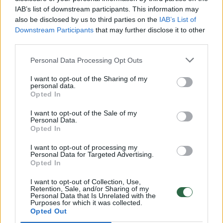
00:00:49
IAB’s list of downstream participants. This information may
Pateikė daugiau detalių apie iš tėvų paimtus šešis
also be disclosed by us to third parties on the
IAB’s List of
vaikus: jiems kilusi grėsmė
Downstream Participants
that may further disclose it to other
Žinios
|
Lietuvos diena
third parties.
Personal Data Processing Opt Outs
00:00:30
Vaizdai iš tragiškos avarijos Vilniaus r.: dviejų moterų ir
I want to opt-out of the Sharing of my
vaiko gyvybių išgelbėti nepavyko
personal data.
Opted In
Žinios
|
Lietuvos diena
I want to opt-out of the Sale of my
Personal Data.
Opted In
00:00:59
Nufilmavo, kaip patvino Vilniaus Vakarinis aplinkkelis:
vaizdas pribloškia
I want to opt-out of processing my
Personal Data for Targeted Advertising.
Opted In
Žinios
|
Lietuvos diena
I want to opt-out of Collection, Use,
Retention, Sale, and/or Sharing of my
Personal Data that Is Unrelated with the
00:02:01
„Pagarba pirmajai premjerei“: pasidalijo jautriais
Purposes for which it was collected.
prisiminimais apie Kazimierą Prunskienę
Opted Out