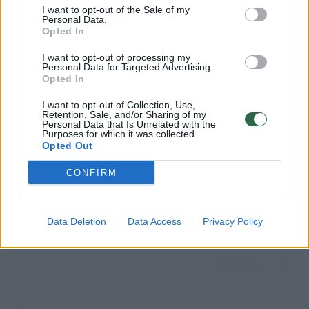
Ar jums jau yra 18 metų?
I want to opt-out of the Sale of my
Personal Data.
Žinios
|
Orai
Opted In
I want to opt-out of processing my
Visi įrašai
Personal Data for Targeted Advertising.
Taip
Ne
Opted In
I want to opt-out of Collection, Use,
Retention, Sale, and/or Sharing of my
Klausyk Lrytas.TV
Personal Data that Is Unrelated with the
Purposes for which it was collected.
Opted Out
CONFIRM
00:42:29
Tadas Gryn ir Toma Vaškevičiūtė grįžo į praeitį: kodėl jų
meilės istorija padėjo ekrane?
Data Deletion
Data Access
Privacy Policy
Žinios
|
Lietuvos diena
00:10:21
Kodėl apklausos internete ir politikų reitingai
tarprinkiminiu laikotarpiu dažnai nieko nereiškia?
Laidos
|
Informacinis skydas