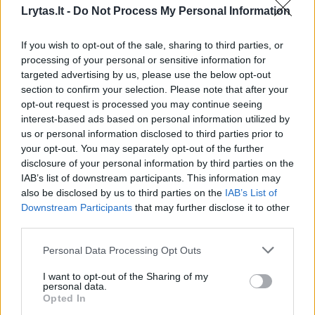
Lrytas.lt -
Do Not Process My Personal Information
00:00:30
Vaizdai iš tragiškos avarijos Vilniaus r.: dviejų moterų ir
If you wish to opt-out of the sale, sharing to third parties, or
vaiko gyvybių išgelbėti nepavyko
processing of your personal or sensitive information for
Žinios
|
Lietuvos diena
targeted advertising by us, please use the below opt-out
section to confirm your selection. Please note that after your
opt-out request is processed you may continue seeing
00:00:57
Savaitės vidurys nusimato karštas: temperatūra kils iki
interest-based ads based on personal information utilized by
us or personal information disclosed to third parties prior to
32 laipsnių šilumos
your opt-out. You may separately opt-out of the further
Žinios
|
Orai
disclosure of your personal information by third parties on the
IAB’s list of downstream participants. This information may
also be disclosed by us to third parties on the
IAB’s List of
00:15:54
V. Zalužno pasisakymą laiko bandymu įsitvirtinti
Downstream Participants
that may further disclose it to other
third parties.
Ukrainos politikoje: jis yra neteisus
Laidos
|
Nauja diena
Personal Data Processing Opt Outs
I want to opt-out of the Sharing of my
Ši medžiaga yra skirta vyresniems nei 18 metų
personal data.
00:00:57
Sinoptikai atsakė, kokiais orais užbaigsime darbo
skaitytojams.
Opted In
savaitę: karščiai atsitrauks