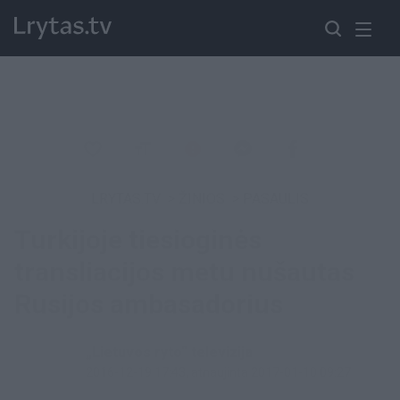
LRYTAS.TV
>
ŽINIOS
>
PASAULIS
Turkijoje tiesioginės
transliacijos metu nušautas
Rusijos ambasadorius
„Lietuvos ryto“ televizija
2016-12-19 17:43
, atnaujinta 2017-01-10 09:27