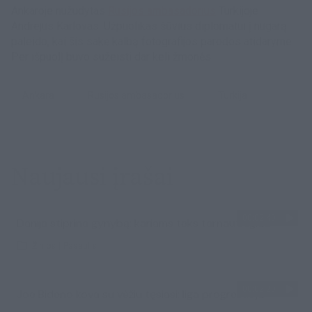
Ankaroje nužudytas
Rusijos ambasadorius
Turkijoje
Andrejus Karlovas. Užpuolikas šūvius diplomatui į nugarą
paleido, kai šis sakė kalbą fotografijos parodos atidaryme.
Per išpuolį buvo sužeisti dar keli žmonės.
Ankara
Rusijos ambasadorius
Turkija
Naujausi įrašai
00:02:40
Danija stiprina gynybą: kariams teks tarnauti ilgiau
Žinios
|
Pasaulis
00:02:20
Joe Bideno kova su vėžiu tęsiasi: liga progresuoja