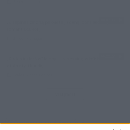
Žinios
|
Pasaulis
00:02:08
A. Tapinas žmoną pakvietė į sceną: pora leidosi į
romantišką šokį
Žinios
|
Pramogos
00:22:28
„Sodas ir daržas“ laidoje – veiksmingas būdas
atsikratyti kurklių
Laidos
|
Sodas ir daržas
Visi įrašai
Žiūrimiausi įrašai