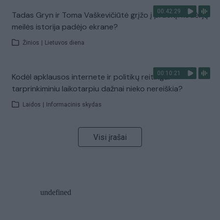
00:42:29
Tadas Gryn ir Toma Vaškevičiūtė grįžo į praeitį: kodėl jų
meilės istorija padėjo ekrane?
Žinios
|
Lietuvos diena
00:10:21
Kodėl apklausos internete ir politikų reitingai
tarprinkiminiu laikotarpiu dažnai nieko nereiškia?
Laidos
|
Informacinis skydas
Visi įrašai