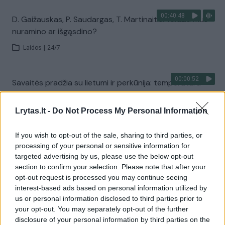
00:40:48
D. Gaižauskas, P. Saudargas, T. Martinaitis: valdžia mus
nuramino ar išgąsdino?
Laidos
|
24/7
00:00:52
Savaitės pradžia su lietumi ir perkūnija: temperatūra
dar sieks 30 laipsnių
Lrytas.lt -
Do Not Process My Personal Information
Žinios
|
Orai
If you wish to opt-out of the sale, sharing to third parties, or
Visi įrašai
processing of your personal or sensitive information for
targeted advertising by us, please use the below opt-out
section to confirm your selection. Please note that after your
opt-out request is processed you may continue seeing
Žiūrimiausi įrašai
interest-based ads based on personal information utilized by
us or personal information disclosed to third parties prior to
your opt-out. You may separately opt-out of the further
disclosure of your personal information by third parties on the
00:00:30