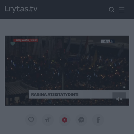
Paremkite Ukrainą