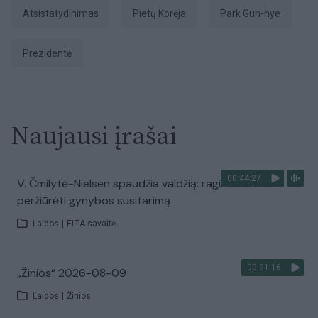
atsistatydinimas
Pietų Korėja
Park Gun-hye
prezidentė
Naujausi įrašai
00:44:27
V. Čmilytė-Nielsen spaudžia valdžią: ragina skubiai
peržiūrėti gynybos susitarimą
Laidos
|
ELTA savaitė
00:21:16
„Žinios“ 2026-08-09
Laidos
|
Žinios