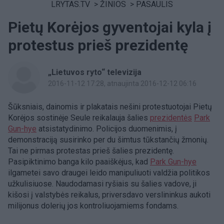
LRYTAS.TV
>
ŽINIOS
>
PASAULIS
Pietų Korėjos gyventojai kyla į
protestus prieš prezidentę
„Lietuvos ryto“ televizija
2016-11-12 17:28
, atnaujinta 2016-12-12 06:16
Šūksniais, dainomis ir plakatais nešini protestuotojai Pietų
Korėjos sostinėje Seule reikalauja šalies
prezidentės
Park
Gun-hye
atsistatydinimo. Policijos duomenimis, į
demonstraciją susirinko per du šimtus tūkstančių žmonių.
Tai ne pirmas protestas prieš šalies prezidentę.
Pasipiktinimo banga kilo paaiškėjus, kad
Park Gun-hye
ilgametei savo draugei leido manipuliuoti valdžia politikos
užkulisiuose. Naudodamasi ryšiais su šalies vadove, ji
kišosi į valstybės reikalus, priversdavo verslininkus aukoti
milijonus dolerių jos kontroliuojamiems fondams.