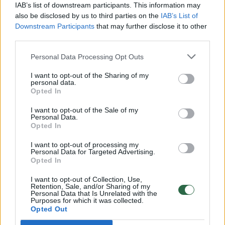
Vaizdai iš tragiškos avarijos Vilniaus r.: dviejų moterų ir
IAB’s list of downstream participants. This information may
vaiko gyvybių išgelbėti nepavyko
also be disclosed by us to third parties on the
IAB’s List of
Downstream Participants
that may further disclose it to other
Žinios
|
Lietuvos diena
third parties.
Personal Data Processing Opt Outs
00:00:57
Savaitės vidurys nusimato karštas: temperatūra kils iki
I want to opt-out of the Sharing of my
32 laipsnių šilumos
personal data.
Opted In
Žinios
|
Orai
I want to opt-out of the Sale of my
Personal Data.
Opted In
00:15:54
V. Zalužno pasisakymą laiko bandymu įsitvirtinti
Ukrainos politikoje: jis yra neteisus
I want to opt-out of processing my
Personal Data for Targeted Advertising.
Laidos
|
Nauja diena
Opted In
I want to opt-out of Collection, Use,
Retention, Sale, and/or Sharing of my
00:00:57
Sinoptikai atsakė, kokiais orais užbaigsime darbo
Personal Data that Is Unrelated with the
Purposes for which it was collected.
savaitę: karščiai atsitrauks
Opted Out
Žinios
|
Orai