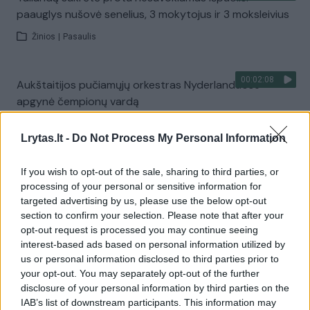
paauglys nušovė senelius, 3 mokytojus ir 3 moksleivius
Žinios
|
Pasaulis
00:02:08
Aukštaitijos pučiamųjų orkestras Nyderlanduose
apgynė čempionų vardą
Žinios
|
Lietuvos diena
Lrytas.lt -
Do Not Process My Personal Information
Visi įrašai
If you wish to opt-out of the sale, sharing to third parties, or
processing of your personal or sensitive information for
targeted advertising by us, please use the below opt-out
section to confirm your selection. Please note that after your
Žiūrimiausi įrašai
opt-out request is processed you may continue seeing
interest-based ads based on personal information utilized by
us or personal information disclosed to third parties prior to
your opt-out. You may separately opt-out of the further
00:00:30
Vaizdai iš tragiškos avarijos Vilniaus r.: dviejų moterų ir
disclosure of your personal information by third parties on the
vaiko gyvybių išgelbėti nepavyko
IAB’s list of downstream participants. This information may