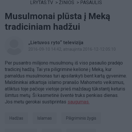
LRYTAS.TV
>
ŽINIOS
>
PASAULIS
Musulmonai plūsta į Meką
tradiciniam hadžui
„Lietuvos ryto“ televizija
2016-09-10 14:42
, atnaujinta 2016-12-12 05:10
Per pusantro milijono musulmonų iš viso pasaulio pradėjo
tradicinį hadžą. Tai yra piligriminė kelionė į Meką, kur
pamaldus musulmonas turi apsilankyti bent kartą gyvenime.
Maldininkai atkartoja islamo pranašo Mahometo veiksmus,
atliktus toje pačioje vietoje prieš maždaug tūkstantį keturis
šimtus metų. Ši kasmetinė šventė truks penkias dienas.
Jos metu gerokai sustiprintas
saugumas.
hadžas
Islamas
piligriminis žygis