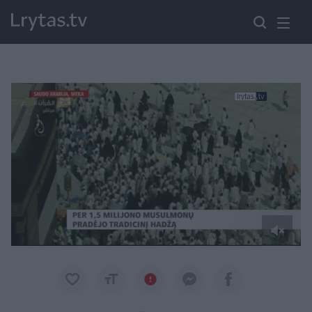
Paremkite Ukrainą