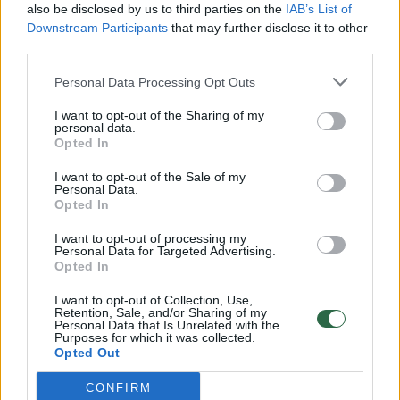
also be disclosed by us to third parties on the
IAB’s List of
Žinios
|
Lietuvos diena
Downstream Participants
that may further disclose it to other
third parties.
00:00:57
Savaitės vidurys nusimato karštas: temperatūra kils iki
Personal Data Processing Opt Outs
32 laipsnių šilumos
I want to opt-out of the Sharing of my
personal data.
Žinios
|
Orai
Opted In
I want to opt-out of the Sale of my
00:00:59
Personal Data.
Nufilmavo, kaip patvino Vilniaus Vakarinis aplinkkelis:
Opted In
vaizdas pribloškia
I want to opt-out of processing my
Žinios
|
Lietuvos diena
Personal Data for Targeted Advertising.
Opted In
I want to opt-out of Collection, Use,
00:15:54
V. Zalužno pasisakymą laiko bandymu įsitvirtinti
Retention, Sale, and/or Sharing of my
Ukrainos politikoje: jis yra neteisus
Personal Data that Is Unrelated with the
Purposes for which it was collected.
Opted Out
Laidos
|
Nauja diena
CONFIRM