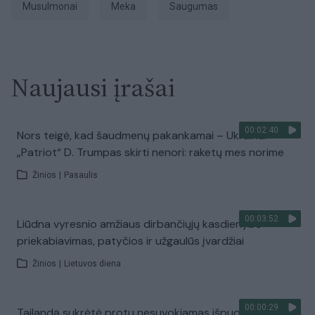
musulmonai
Meka
Saugumas
Naujausi įrašai
00:02:40
Nors teigė, kad šaudmenų pakankamai – Ukrainai
„Patriot“ D. Trumpas skirti nenori: raketų mes norime
Žinios
|
Pasaulis
00:03:52
Liūdna vyresnio amžiaus dirbančiųjų kasdienybė –
priekabiavimas, patyčios ir užgaulūs įvardžiai
Žinios
|
Lietuvos diena
00:00:29
Tailandą sukrėtė protu nesuvokiamas išpuolis: