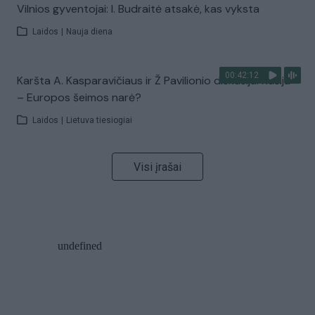
Vilnios gyventojai: I. Budraitė atsakė, kas vyksta
Laidos
|
Nauja diena
00:42:12
Karšta A. Kasparavičiaus ir Ž Pavilionio diskusija: Rusija
– Europos šeimos narė?
Laidos
|
Lietuva tiesiogiai
Visi įrašai