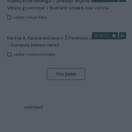
Atliekų krizė nedingo – pradėjo skųstis Naujosios
Vilnios gyventojai: I. Budraitė atsakė, kas vyksta
Laidos
|
Nauja diena
00:42:12
Karšta A. Kasparavičiaus ir Ž Pavilionio diskusija: Rusija
– Europos šeimos narė?
Laidos
|
Lietuva tiesiogiai
Visi įrašai