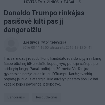
LRYTAS.TV
>
ŽINIOS
>
PASAULIS
Donaldo Trumpo rinkėjas
pasišovė kilti pas jį
dangoraižiu
„Lietuvos ryto“ televizija
2016-08-11 16:00
, atnaujinta 2016-12-12 04:41
Tris valandas į respublikonų kandidato rezidenciją ir rinkimų
štabo būstinę 68-e aukšte kopusį vyrą policija sučiupo per
atidarytą langą. Pasak policijos, 20-metis Virdžinijos
gyventojas norėjo susitikti su D.Trumpu. Karštą tvankią
popietę jaunuolis atsargiai kilo aukštyn pastato šonu, o kai
kada jo kojos pavojingai pakibdavo.
dangoraižis
respublikonas