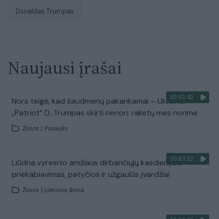
Donaldas Trumpas
Naujausi įrašai
00:02:40
Nors teigė, kad šaudmenų pakankamai – Ukrainai
„Patriot“ D. Trumpas skirti nenori: raketų mes norime
Žinios
|
Pasaulis
00:03:52
Liūdna vyresnio amžiaus dirbančiųjų kasdienybė –
priekabiavimas, patyčios ir užgaulūs įvardžiai
Žinios
|
Lietuvos diena