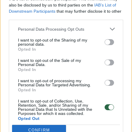
vaiko gyvybių išgelbėti nepavyko
also be disclosed by us to third parties on the
IAB’s List of
Žinios
|
Lietuvos diena
Downstream Participants
that may further disclose it to other
third parties.
00:00:57
Personal Data Processing Opt Outs
Savaitės vidurys nusimato karštas: temperatūra kils iki
32 laipsnių šilumos
I want to opt-out of the Sharing of my
personal data.
Žinios
|
Orai
Opted In
I want to opt-out of the Sale of my
Personal Data.
00:00:59
Nufilmavo, kaip patvino Vilniaus Vakarinis aplinkkelis:
Opted In
vaizdas pribloškia
I want to opt-out of processing my
Žinios
Personal Data for Targeted Advertising.
|
Lietuvos diena
Opted In
I want to opt-out of Collection, Use,
00:15:54
V. Zalužno pasisakymą laiko bandymu įsitvirtinti
Retention, Sale, and/or Sharing of my
Personal Data that Is Unrelated with the
Ukrainos politikoje: jis yra neteisus
Purposes for which it was collected.
Opted Out
Laidos
|
Nauja diena
CONFIRM