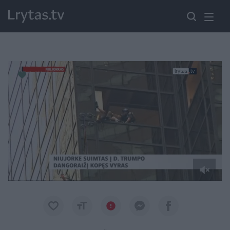
Paremkite Ukrainą