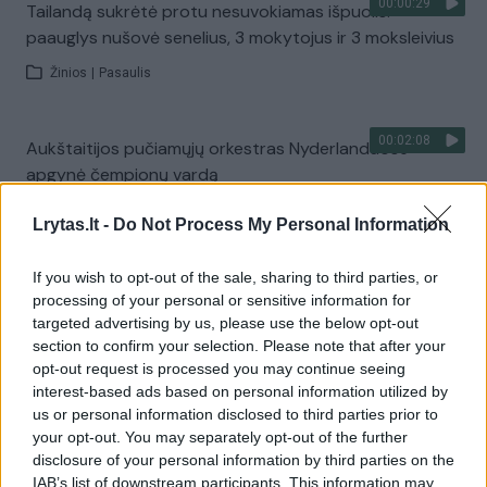
00:00:29
Tailandą sukrėtė protu nesuvokiamas išpuolis:
paauglys nušovė senelius, 3 mokytojus ir 3 moksleivius
Žinios
|
Pasaulis
00:02:08
Aukštaitijos pučiamųjų orkestras Nyderlanduose
apgynė čempionų vardą
Žinios
|
Lietuvos diena
Lrytas.lt -
Do Not Process My Personal Information
If you wish to opt-out of the sale, sharing to third parties, or
Visi įrašai
processing of your personal or sensitive information for
targeted advertising by us, please use the below opt-out
section to confirm your selection. Please note that after your
opt-out request is processed you may continue seeing
Žiūrimiausi įrašai
interest-based ads based on personal information utilized by
us or personal information disclosed to third parties prior to
your opt-out. You may separately opt-out of the further
00:00:30
disclosure of your personal information by third parties on the
Vaizdai iš tragiškos avarijos Vilniaus r.: dviejų moterų ir
IAB’s list of downstream participants. This information may