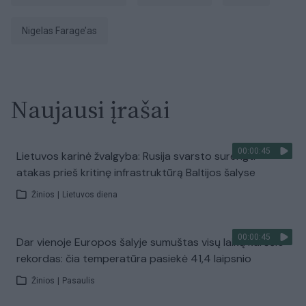
Nigelas Farage’as
Naujausi įrašai
00:00:45
Lietuvos karinė žvalgyba: Rusija svarsto surengti
atakas prieš kritinę infrastruktūrą Baltijos šalyse
Žinios
|
Lietuvos diena
00:00:45
Dar vienoje Europos šalyje sumuštas visų laikų karščio
rekordas: čia temperatūra pasiekė 41,4 laipsnio
Žinios
|
Pasaulis