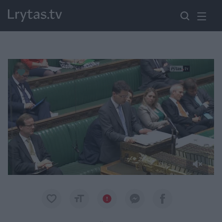
Paremkite Ukrainą