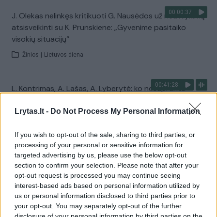
00:00:37
J. Olekas nelinkęs kritikuoti G. Nausėdos už neatvykimą
atsisveikinti su K. Prunskiene: „Gyvenime pasitaiko
visokių situacijų“
Žinios
|
Lietuvos diena
00:41:28
L. Kontrimas, A. Lašas, A. Lyberytė: ko nesupranta
Mindaugas Sinkevičius?
Lrytas.lt -
Do Not Process My Personal Information
Laidos
|
Lietuva tiesiogiai
If you wish to opt-out of the sale, sharing to third parties, or
processing of your personal or sensitive information for
Visi įrašai
targeted advertising by us, please use the below opt-out
section to confirm your selection. Please note that after your
opt-out request is processed you may continue seeing
interest-based ads based on personal information utilized by
Žiūrimiausi įrašai
us or personal information disclosed to third parties prior to
your opt-out. You may separately opt-out of the further
disclosure of your personal information by third parties on the