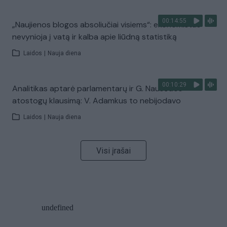
00:14:55
„Naujienos blogos absoliučiai visiems“: ekonomistas
nevynioja į vatą ir kalba apie liūdną statistiką
Laidos
|
Nauja diena
00:10:29
Analitikas aptarė parlamentarų ir G. Nausėdos
atostogų klausimą: V. Adamkus to nebijodavo
Laidos
|
Nauja diena
Visi įrašai