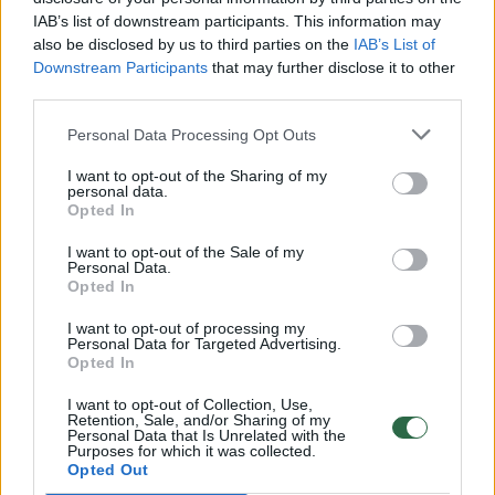
00:00:49
IAB’s list of downstream participants. This information may
Pateikė daugiau detalių apie iš tėvų paimtus šešis
also be disclosed by us to third parties on the
IAB’s List of
vaikus: jiems kilusi grėsmė
Downstream Participants
that may further disclose it to other
third parties.
Žinios
|
Lietuvos diena
Personal Data Processing Opt Outs
00:00:30
Vaizdai iš tragiškos avarijos Vilniaus r.: dviejų moterų ir
I want to opt-out of the Sharing of my
vaiko gyvybių išgelbėti nepavyko
personal data.
Opted In
Žinios
|
Lietuvos diena
I want to opt-out of the Sale of my
Personal Data.
Opted In
00:00:59
Nufilmavo, kaip patvino Vilniaus Vakarinis aplinkkelis:
I want to opt-out of processing my
vaizdas pribloškia
Personal Data for Targeted Advertising.
Opted In
Žinios
|
Lietuvos diena
I want to opt-out of Collection, Use,
Retention, Sale, and/or Sharing of my
Personal Data that Is Unrelated with the
00:02:01
„Pagarba pirmajai premjerei“: pasidalijo jautriais
Purposes for which it was collected.
prisiminimais apie Kazimierą Prunskienę
Opted Out