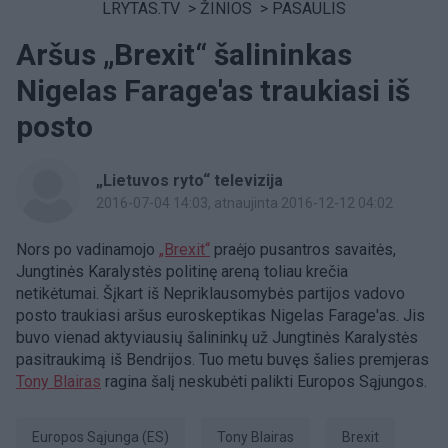
LRYTAS.TV
>
ŽINIOS
>
PASAULIS
Aršus „Brexit“ šalininkas
Nigelas Farage'as traukiasi iš
posto
„Lietuvos ryto“ televizija
2016-07-04 14:03
, atnaujinta 2016-12-12 04:02
Nors po vadinamojo
„Brexit“
praėjo pusantros savaitės,
Jungtinės Karalystės politinę areną toliau krečia
netikėtumai. Šįkart iš Nepriklausomybės partijos vadovo
posto traukiasi aršus euroskeptikas Nigelas Farage'as. Jis
buvo vienad aktyviausių šalininkų už Jungtinės Karalystės
pasitraukimą iš Bendrijos. Tuo metu buvęs šalies premjeras
Tony Blairas
ragina šalį neskubėti palikti Europos Sąjungos.
Europos Sąjunga (ES)
Tony Blairas
Brexit