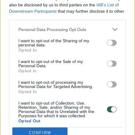
vaiko gyvybių išgelbėti nepavyko
also be disclosed by us to third parties on the
IAB’s List of
Žinios
|
Lietuvos diena
Downstream Participants
that may further disclose it to other
third parties.
00:00:57
Personal Data Processing Opt Outs
Savaitės vidurys nusimato karštas: temperatūra kils iki
32 laipsnių šilumos
I want to opt-out of the Sharing of my
personal data.
Žinios
|
Orai
Opted In
I want to opt-out of the Sale of my
Personal Data.
00:15:54
V. Zalužno pasisakymą laiko bandymu įsitvirtinti
Opted In
Ukrainos politikoje: jis yra neteisus
I want to opt-out of processing my
Laidos
|
Nauja diena
Personal Data for Targeted Advertising.
Opted In
I want to opt-out of Collection, Use,
00:00:57
Sinoptikai atsakė, kokiais orais užbaigsime darbo
Retention, Sale, and/or Sharing of my
Personal Data that Is Unrelated with the
savaitę: karščiai atsitrauks
Purposes for which it was collected.
Opted Out
Žinios
|
Orai
CONFIRM