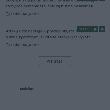
Ruošiantis naujiems mokslo metams – vaikų teisių
tarnybos primena: štai apie ką būtina pasikalbėti
Laidos
|
Nauja diena
00:14:33
Atliekų krizė nedingo – pradėjo skųstis Naujosios
Vilnios gyventojai: I. Budraitė atsakė, kas vyksta
Laidos
|
Nauja diena
Visi įrašai