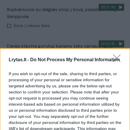
00:01:44
Rupkalviuose su dalgiais stojo į kovą: paskelbti Metų
šienpjoviai
Žinios
|
Lietuvos diena
00:02:40
Danija stiprina gynybą: kariams teks tarnauti ilgiau
Žinios
|
Pasaulis
Lrytas.lt -
Do Not Process My Personal Information
If you wish to opt-out of the sale, sharing to third parties, or
Visi įrašai
processing of your personal or sensitive information for
targeted advertising by us, please use the below opt-out
section to confirm your selection. Please note that after your
opt-out request is processed you may continue seeing
Žiūrimiausi įrašai
interest-based ads based on personal information utilized by
us or personal information disclosed to third parties prior to
your opt-out. You may separately opt-out of the further
00:00:30
Vaizdai iš tragiškos avarijos Vilniaus r.: dviejų moterų ir
disclosure of your personal information by third parties on the
IAB’s list of downstream participants. This information may