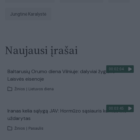
Jungtinė Karalystė
Naujausi įrašai
00:02:04
Baltarusių Orumo diena Vilniuje: dalyviai žygiavo
Laisvės eisenoje
Žinios
|
Lietuvos diena
00:03:45
Iranas kelia sąlygą JAV: Hormūzo sąsiauris kol kas liks
uždarytas
Žinios
|
Pasaulis