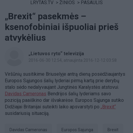
LRYTAS.TV
>
ŽINIOS
>
PASAULIS
„Brexit“ pasekmės –
ksenofobiniai išpuoliai prieš
atvykėlius
„Lietuvos ryto“ televizija
2016-06-30 12:54
, atnaujinta 2016-12-12 03:58
Viršūnių susitikime Briuselyje antrą dieną posėdžiaujantys
Europos Sąjungos šalių lyderiai pirmą kartą prie derybų
stalo sėdo nedalyvaujant Jungtinės Karalystės atstovui.
Davidas Cameronas
Bendrijos šalių lyderiams savo
poziciją paaiškino dar išvakarėse. Europos Sąjunga sutiko
Didžiajai Britanijai suteikti laiko apsvarstyti po
„Brexit“
susidariusią situaciją.
Davidas Cameronas
Europos Sajunga
Brexit