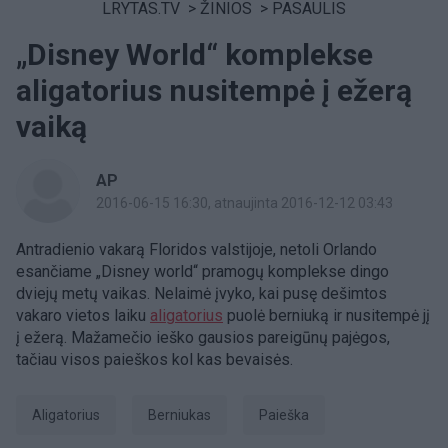
LRYTAS.TV
>
ŽINIOS
>
PASAULIS
„Disney World“ komplekse
aligatorius nusitempė į ežerą
vaiką
AP
2016-06-15 16:30
, atnaujinta 2016-12-12 03:43
Antradienio vakarą Floridos valstijoje, netoli Orlando
esančiame „Disney world“ pramogų komplekse dingo
dviejų metų vaikas. Nelaimė įvyko, kai pusę dešimtos
vakaro vietos laiku
aligatorius
puolė berniuką ir nusitempė jį
į ežerą. Mažamečio ieško gausios pareigūnų pajėgos,
tačiau visos paieškos kol kas bevaisės.
aligatorius
berniukas
paieška