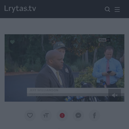
Paremkite Ukrainą