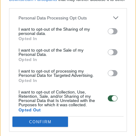
00:00:57
third parties.
Savaitės vidurys nusimato karštas: temperatūra kils iki
32 laipsnių šilumos
Personal Data Processing Opt Outs
Žinios
|
Orai
I want to opt-out of the Sharing of my
personal data.
Opted In
00:15:54
V. Zalužno pasisakymą laiko bandymu įsitvirtinti
I want to opt-out of the Sale of my
Ukrainos politikoje: jis yra neteisus
Personal Data.
Opted In
Laidos
|
Nauja diena
I want to opt-out of processing my
Personal Data for Targeted Advertising.
Opted In
00:00:57
Sinoptikai atsakė, kokiais orais užbaigsime darbo
savaitę: karščiai atsitrauks
I want to opt-out of Collection, Use,
Retention, Sale, and/or Sharing of my
Personal Data that Is Unrelated with the
Žinios
|
Orai
Purposes for which it was collected.
Opted Out
Visi įrašai
CONFIRM