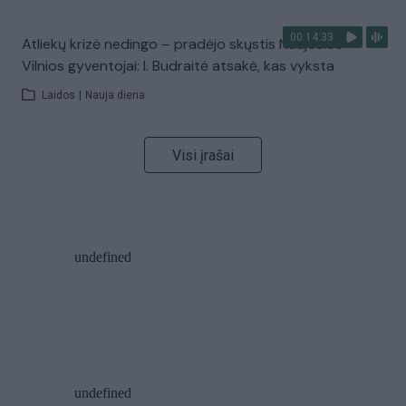
00:14:33
Atliekų krizė nedingo – pradėjo skųstis Naujosios
Vilnios gyventojai: I. Budraitė atsakė, kas vyksta
Laidos
|
Nauja diena
Visi įrašai