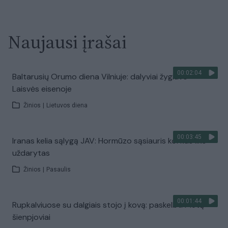
Naujausi įrašai
00:02:04
Baltarusių Orumo diena Vilniuje: dalyviai žygiavo
Laisvės eisenoje
Žinios
|
Lietuvos diena
00:03:45
Iranas kelia sąlygą JAV: Hormūzo sąsiauris kol kas liks
uždarytas
Žinios
|
Pasaulis
00:01:44
Rupkalviuose su dalgiais stojo į kovą: paskelbti Metų
šienpjoviai