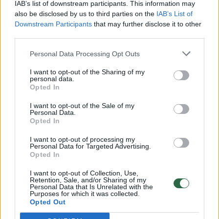
Vaizdai iš tragiškos avarijos Vilniaus r.: dviejų moterų ir
IAB’s list of downstream participants. This information may
vaiko gyvybių išgelbėti nepavyko
also be disclosed by us to third parties on the
IAB’s List of
Downstream Participants
that may further disclose it to other
Žinios
|
Lietuvos diena
third parties.
Personal Data Processing Opt Outs
00:00:57
Savaitės vidurys nusimato karštas: temperatūra kils iki
I want to opt-out of the Sharing of my
32 laipsnių šilumos
personal data.
Opted In
Žinios
|
Orai
I want to opt-out of the Sale of my
Personal Data.
00:00:59
Opted In
Nufilmavo, kaip patvino Vilniaus Vakarinis aplinkkelis:
vaizdas pribloškia
I want to opt-out of processing my
Personal Data for Targeted Advertising.
Žinios
|
Lietuvos diena
Opted In
I want to opt-out of Collection, Use,
Retention, Sale, and/or Sharing of my
00:00:55
Avarija Vilniuje: į stotelę įsirėžęs automobilis sužalojo
Personal Data that Is Unrelated with the
Purposes for which it was collected.
dvi moteris
Opted Out
Žinios
|
Lietuvos diena