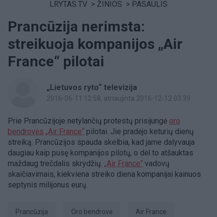
LRYTAS.TV
>
ŽINIOS
>
PASAULIS
Prancūzija nerimsta:
streikuoja kompanijos „Air
France“ pilotai
„Lietuvos ryto“ televizija
2016-06-11 12:58
, atnaujinta 2016-12-12 03:39
Prie Prancūzijoje netylančių protestų prisijungė
oro
bendrovės
„Air France“
pilotai. Jie pradėjo keturių dienų
streiką. Prancūzijos spauda skelbia, kad jame dalyvauja
daugiau kaip pusę kompanijos pilotų, o dėl to atšauktas
maždaug trečdalis skrydžių.
„Air France“
vadovų
skaičiavimais, kiekviena streiko diena kompanijai kainuos
septynis milijonus eurų.
Prancūzija
oro bendrovė
Air France