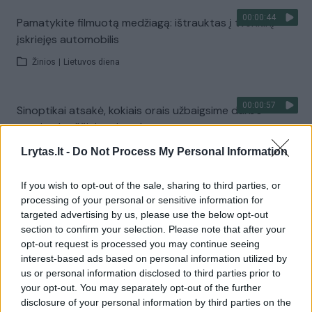
00:00:44
Pamatykite filmuotą medžiagą: ištrauktas į tvenkinį
įskriejęs automobilis
Žinios
|
Lietuvos diena
00:00:57
Sinoptikai atsakė, kokiais orais užbaigsime darbo
savaitę: karščiai atsitrauks
Žinios
|
Orai
Lrytas.lt -
Do Not Process My Personal Information
If you wish to opt-out of the sale, sharing to third parties, or
Visi įrašai
processing of your personal or sensitive information for
targeted advertising by us, please use the below opt-out
section to confirm your selection. Please note that after your
opt-out request is processed you may continue seeing
Žiūrimiausi įrašai
interest-based ads based on personal information utilized by
us or personal information disclosed to third parties prior to
your opt-out. You may separately opt-out of the further
disclosure of your personal information by third parties on the
00:00:30