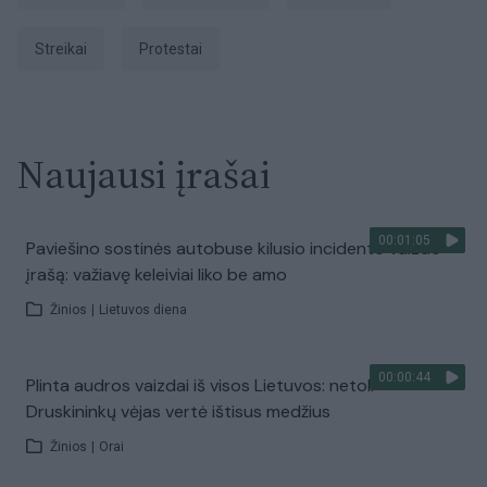
streikai
protestai
Naujausi įrašai
00:01:05
Paviešino sostinės autobuse kilusio incidento vaizdo
įrašą: važiavę keleiviai liko be amo
Žinios
|
Lietuvos diena
00:00:44
Plinta audros vaizdai iš visos Lietuvos: netoli
Druskininkų vėjas vertė ištisus medžius
Žinios
|
Orai