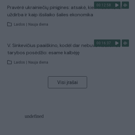
00:12:58
Pravėrė ukrainiečių pinigines: atsakė, kiek vidutiniškai
uždirba ir kaip išsilaiko šalies ekonomika
Laidos
|
Nauja diena
00:16:37
V. Sinkevičius paaiškino, kodėl dar nebuvo Koalicinės
tarybos posėdžio: esame kalbėję
Laidos
|
Nauja diena
Visi įrašai