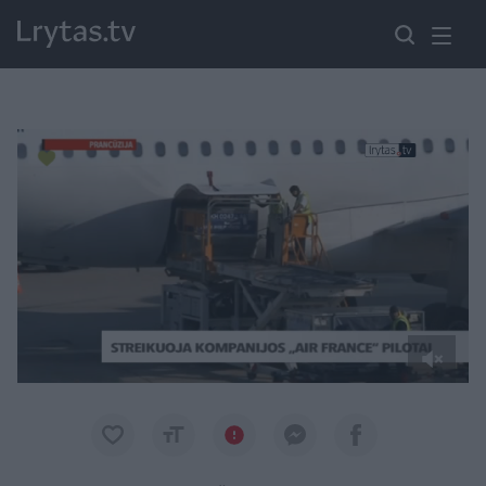
Paremkite Ukrainą