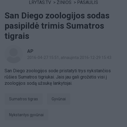
LRYTAS.TV
>
ŽINIOS
>
PASAULIS
San Diego zoologijos sodas
pasipildė trimis Sumatros
tigrais
AP
2016-04-27 15:51
, atnaujinta 2016-12-29 15:43
San Diego zoologijos sode pristatyti trys nykstančios
rūšies Sumatros tigriukai. Jais jau gali grožėtis visi į
zoologijos sodą užsukę lankytojai.
Sumatros tigras
Gyvūnai
nykstantys gyvūnai