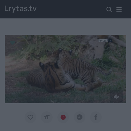
Paremkite Ukrainą