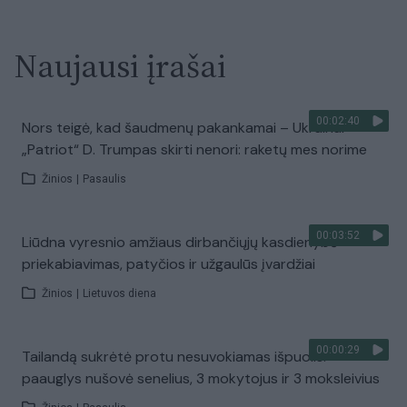
Naujausi įrašai
00:02:40
Nors teigė, kad šaudmenų pakankamai – Ukrainai
„Patriot“ D. Trumpas skirti nenori: raketų mes norime
Žinios
|
Pasaulis
00:03:52
Liūdna vyresnio amžiaus dirbančiųjų kasdienybė –
priekabiavimas, patyčios ir užgaulūs įvardžiai
Žinios
|
Lietuvos diena
00:00:29
Tailandą sukrėtė protu nesuvokiamas išpuolis:
paauglys nušovė senelius, 3 mokytojus ir 3 moksleivius