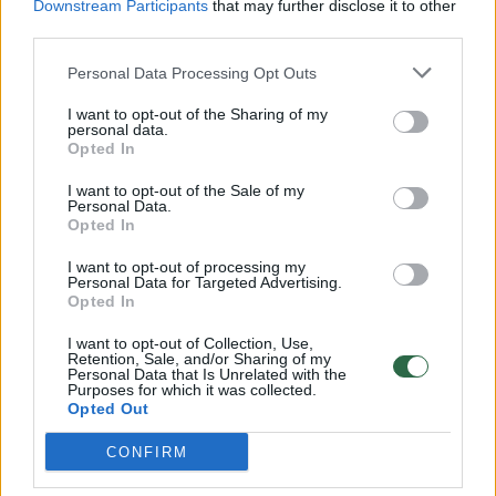
Downstream Participants
that may further disclose it to other
third parties.
00:00:57
Savaitės vidurys nusimato karštas: temperatūra kils iki
32 laipsnių šilumos
Personal Data Processing Opt Outs
Žinios
|
Orai
I want to opt-out of the Sharing of my
personal data.
Opted In
00:00:59
Nufilmavo, kaip patvino Vilniaus Vakarinis aplinkkelis:
I want to opt-out of the Sale of my
vaizdas pribloškia
Personal Data.
Opted In
Žinios
|
Lietuvos diena
I want to opt-out of processing my
Personal Data for Targeted Advertising.
Opted In
00:15:54
V. Zalužno pasisakymą laiko bandymu įsitvirtinti
I want to opt-out of Collection, Use,
Ukrainos politikoje: jis yra neteisus
Retention, Sale, and/or Sharing of my
Personal Data that Is Unrelated with the
Laidos
|
Nauja diena
Purposes for which it was collected.
Opted Out
CONFIRM
Visi įrašai