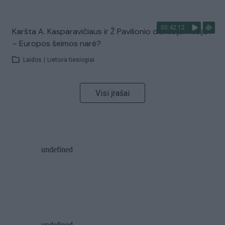
00:42:12
Karšta A. Kasparavičiaus ir Ž Pavilionio diskusija: Rusija
– Europos šeimos narė?
Laidos
|
Lietuva tiesiogiai
Visi įrašai