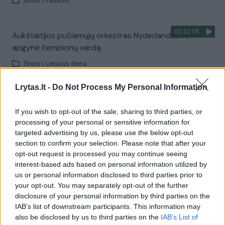
Žinios
|
Pasaulis
00:02:08
Aukštaitijos pučiamųjų orkestras Nyderlanduose
apgynė čempionų vardą
Žinios
|
Lietuvos diena
Lrytas.lt -
Do Not Process My Personal Information
Visi įrašai
If you wish to opt-out of the sale, sharing to third parties, or
processing of your personal or sensitive information for
targeted advertising by us, please use the below opt-out
Žiūrimiausi įrašai
section to confirm your selection. Please note that after your
opt-out request is processed you may continue seeing
interest-based ads based on personal information utilized by
us or personal information disclosed to third parties prior to
00:00:30
Vaizdai iš tragiškos avarijos Vilniaus r.: dviejų moterų ir
your opt-out. You may separately opt-out of the further
vaiko gyvybių išgelbėti nepavyko
disclosure of your personal information by third parties on the
IAB’s list of downstream participants. This information may
Žinios
|
Lietuvos diena
also be disclosed by us to third parties on the
IAB’s List of