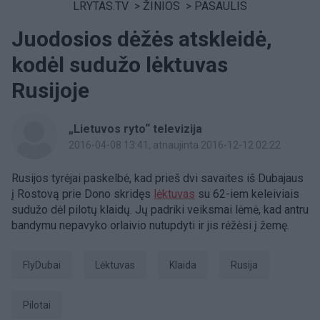
LRYTAS.TV
>
ŽINIOS
>
PASAULIS
Juodosios dėžės atskleidė,
kodėl sudužo lėktuvas
Rusijoje
„Lietuvos ryto“ televizija
2016-04-08 13:41
, atnaujinta 2016-12-12 02:22
Rusijos tyrėjai paskelbė, kad prieš dvi savaites iš Dubajaus
į Rostovą prie Dono skridęs
lėktuvas
su 62-iem keleiviais
sudužo dėl pilotų klaidų. Jų padriki veiksmai lėmė, kad antru
bandymu nepavyko orlaivio nutupdyti ir jis rėžėsi į žemę.
FlyDubai
Lėktuvas
klaida
Rusija
pilotai