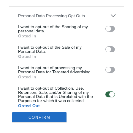
00:00:57
Savaitės vidurys nusimato karštas: temperatūra kils iki
third parties.
32 laipsnių šilumos
Personal Data Processing Opt Outs
Žinios
|
Orai
I want to opt-out of the Sharing of my
personal data.
Opted In
00:15:54
V. Zalužno pasisakymą laiko bandymu įsitvirtinti
I want to opt-out of the Sale of my
Ukrainos politikoje: jis yra neteisus
Personal Data.
Opted In
Laidos
|
Nauja diena
I want to opt-out of processing my
Personal Data for Targeted Advertising.
00:00:59
Opted In
Nufilmavo, kaip patvino Vilniaus Vakarinis aplinkkelis:
vaizdas pribloškia
I want to opt-out of Collection, Use,
Retention, Sale, and/or Sharing of my
Žinios
|
Lietuvos diena
Personal Data that Is Unrelated with the
Purposes for which it was collected.
Opted Out
Visi įrašai
CONFIRM