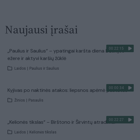
Naujausi įrašai
00:22:15
„Paulius ir Saulius“ – ypatingai karšta diena Dzūkijos
ežere ir aktyvi karšių žūklė
Laidos
|
Paulius ir Saulius
00:00:34
Kyjivas po naktinės atakos: liepsnos apėmė pastatus
Žinios
|
Pasaulis
00:22:27
„Kelionės tikslas“ – Birštono ir Širvintų atradimai
Laidos
|
Kelionės tikslas