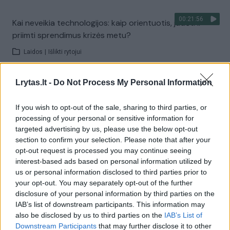
00:21:56
Kai neveikia technologijos: kaip orientuotis, judėti ir
priimti sprendimus krizės metu?
Laidos
|
Išlikti rytojui
Lrytas.lt -
Do Not Process My Personal Information
Visi įrašai
If you wish to opt-out of the sale, sharing to third parties, or
processing of your personal or sensitive information for
Žiūrimiausi įrašai
targeted advertising by us, please use the below opt-out
section to confirm your selection. Please note that after your
opt-out request is processed you may continue seeing
interest-based ads based on personal information utilized by
00:00:30
Vaizdai iš tragiškos avarijos Vilniaus r.: dviejų moterų ir
us or personal information disclosed to third parties prior to
vaiko gyvybių išgelbėti nepavyko
your opt-out. You may separately opt-out of the further
disclosure of your personal information by third parties on the
Žinios
|
Lietuvos diena
IAB’s list of downstream participants. This information may
also be disclosed by us to third parties on the
IAB’s List of
Downstream Participants
that may further disclose it to other