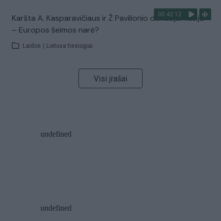
00:42:12
Karšta A. Kasparavičiaus ir Ž Pavilionio diskusija: Rusija
– Europos šeimos narė?
Laidos
|
Lietuva tiesiogiai
Visi įrašai