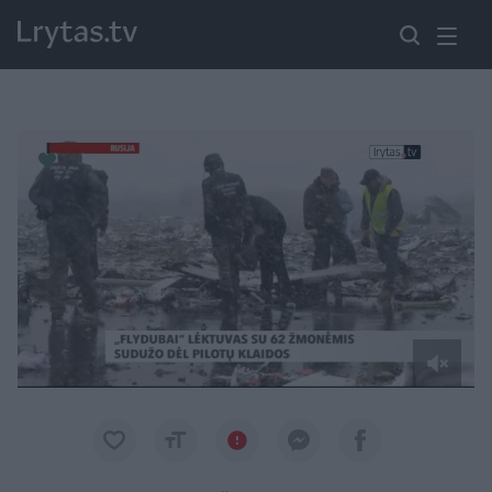
Paremkite Ukrainą