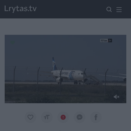
Paremkite Ukrainą