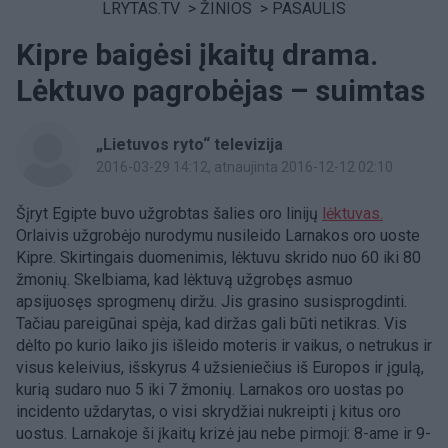
LRYTAS.TV
>
ŽINIOS
>
PASAULIS
Kipre baigėsi įkaitų drama.
Lėktuvo pagrobėjas – suimtas
„Lietuvos ryto“ televizija
2016-03-29 14:12
, atnaujinta 2016-12-12 02:10
Šįryt Egipte buvo užgrobtas šalies oro linijų
lėktuvas.
Orlaivis užgrobėjo nurodymu nusileido Larnakos oro uoste
Kipre. Skirtingais duomenimis, lėktuvu skrido nuo 60 iki 80
žmonių. Skelbiama, kad lėktuvą užgrobęs asmuo
apsijuosęs sprogmenų diržu. Jis grasino susisprogdinti.
Tačiau pareigūnai spėja, kad diržas gali būti netikras. Vis
dėlto po kurio laiko jis išleido moteris ir vaikus, o netrukus ir
visus keleivius, išskyrus 4 užsieniečius iš Europos ir įgulą,
kurią sudaro nuo 5 iki 7 žmonių. Larnakos oro uostas po
incidento uždarytas, o visi skrydžiai nukreipti į kitus oro
uostus. Larnakoje ši įkaitų krizė jau nebe pirmoji: 8-ame ir 9-