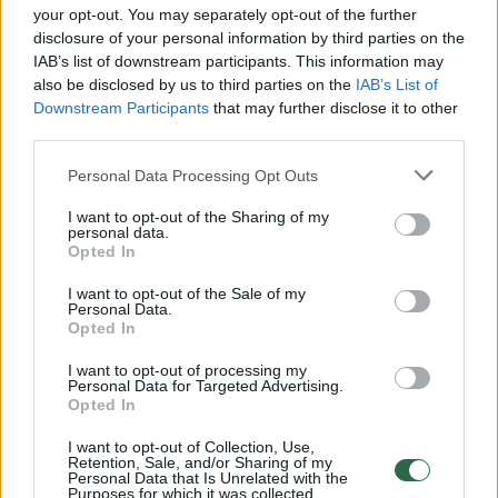
Žiūrimiausi įrašai
your opt-out. You may separately opt-out of the further
disclosure of your personal information by third parties on the
IAB’s list of downstream participants. This information may
also be disclosed by us to third parties on the
IAB’s List of
00:00:30
Vaizdai iš tragiškos avarijos Vilniaus r.: dviejų moterų ir
Downstream Participants
that may further disclose it to other
vaiko gyvybių išgelbėti nepavyko
third parties.
Žinios
|
Lietuvos diena
Personal Data Processing Opt Outs
I want to opt-out of the Sharing of my
personal data.
00:00:57
Savaitės vidurys nusimato karštas: temperatūra kils iki
Opted In
32 laipsnių šilumos
I want to opt-out of the Sale of my
Personal Data.
Žinios
|
Orai
Opted In
I want to opt-out of processing my
00:00:59
Nufilmavo, kaip patvino Vilniaus Vakarinis aplinkkelis:
Personal Data for Targeted Advertising.
Opted In
vaizdas pribloškia
I want to opt-out of Collection, Use,
Žinios
|
Lietuvos diena
Retention, Sale, and/or Sharing of my
Personal Data that Is Unrelated with the
Purposes for which it was collected.