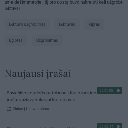
ame dešimtmetyje į šį oro uostą buvo nukreipti keli užgrobti
lėktuvai.
lėktuvo užgrobimas
Lėktuvas
Kipras
Egiptas
užgrobimas
Naujausi įrašai
00:01:05
Paviešino sostinės autobuse kilusio incidento vaizdo
įrašą: važiavę keleiviai liko be amo
Žinios
|
Lietuvos diena
00:00:44