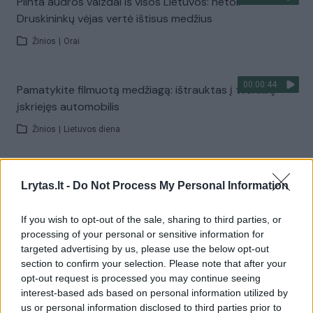
Plinta audros vaizdai iš visos Lietuvos: netoli
Druskininkų vėjas vertė ištisus medžius
Žinios
|
Orai
00:00:44
Pamatykite filmuotą medžiagą: ištrauktas į tvenkinį
įskriejęs automobilis
Žinios
|
Lietuvos diena
00:00:57
Sinoptikai atsakė, kokiais orais užbaigsime darbo
Lrytas.lt -
Do Not Process My Personal Information
savaitę: karščiai atsitrauks
Žinios
|
Orai
If you wish to opt-out of the sale, sharing to third parties, or
processing of your personal or sensitive information for
targeted advertising by us, please use the below opt-out
Visi įrašai
section to confirm your selection. Please note that after your
opt-out request is processed you may continue seeing
interest-based ads based on personal information utilized by
us or personal information disclosed to third parties prior to