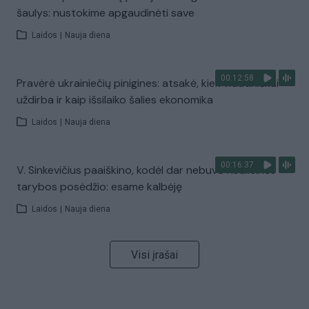
šaulys: nustokime apgaudinėti save
Laidos
|
Nauja diena
00:12:58
Pravėrė ukrainiečių pinigines: atsakė, kiek vidutiniškai
uždirba ir kaip išsilaiko šalies ekonomika
Laidos
|
Nauja diena
00:16:37
V. Sinkevičius paaiškino, kodėl dar nebuvo Koalicinės
tarybos posėdžio: esame kalbėję
Laidos
|
Nauja diena
Visi įrašai