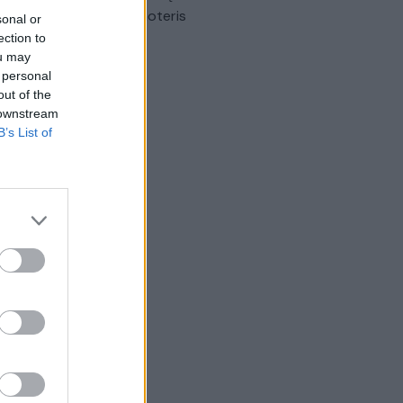
omobilis sužalojo dvi moteris
sonal or
ection to
Žinios
|
Lietuvos diena
ou may
 personal
out of the
 downstream
B’s List of