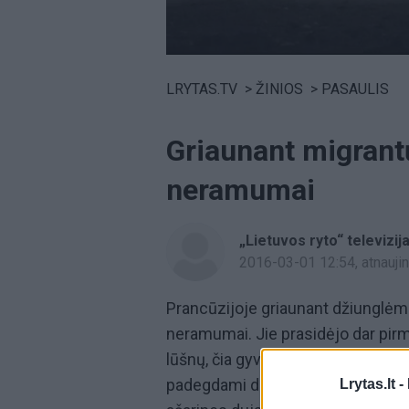
Volume
0%
LRYTAS.TV
>
ŽINIOS
>
PASAULIS
Griaunant migrantų
neramumai
„Lietuvos ryto“ televizij
2016-03-01 12:54
, atnauj
Prancūzijoje griaunant džiunglė
neramumai. Jie prasidėjo dar pirma
lūšnų, čia gyvenę
migrantai
darbus
padegdami daugiau nei 10 lūšnų
Lrytas.lt -