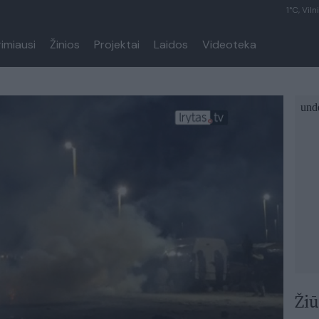
1°C, Viln
rimiausi
Žinios
Projektai
Laidos
Videoteka
Žiū