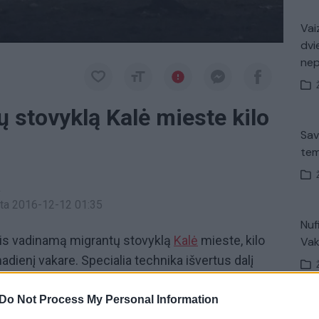
Vaiz
dvi
ne
 stovyklą Kalė mieste kilo
Sav
tem
a
inta 2016-12-12 01:35
Nuf
mis vadinamą migrantų stovyklą
Kalė
mieste, kilo
Vak
dienį vakare. Specialia technika išvertus dalį
 sustabdyti bandė mėtydami akmenis, o vėliau ir
. Pareigūnai malšindami neramumus panaudojo
Do Not Process My Personal Information
Avar