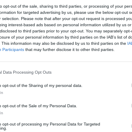
dė trukdyti ir į stovyklą važiuojantiems
aut
to opt-out of the sale, sharing to third parties, or processing of your per
aikinimo darbai tęsiami ir antradienį. Dabar jau
formation for targeted advertising by us, please use the below opt-out s
rką čia prižiūri riaušių policija. S
r selection. Please note that after your opt-out request is processed y
eing interest-based ads based on personal information utilized by us or
disclosed to third parties prior to your opt-out. You may separately opt-
glės
migrantai
kalė
losure of your personal information by third parties on the IAB’s list of
. This information may also be disclosed by us to third parties on the
IA
Participants
that may further disclose it to other third parties.
Visi įrašai
l Data Processing Opt Outs
o opt-out of the Sharing of my personal data.
0:57
00:42:12
aigsime
Karšta A. Kasparavičiaus ir Ž Pavilionio
In
diskusija: Rusija – Europos šeimos narė?
Laidos
|
Lietuva tiesiogiai
o opt-out of the Sale of my Personal Data.
In
2:33
00:04:00
to opt-out of processing my Personal Data for Targeted
dens
Kuprines pasvėrę specialistai įspėja apie
ing.