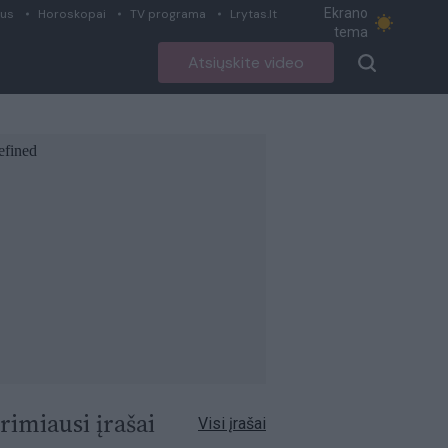
Ekrano
ius
Horoskopai
TV programa
Lrytas.lt
tema
Atsiųskite video
rimiausi įrašai
Visi įrašai