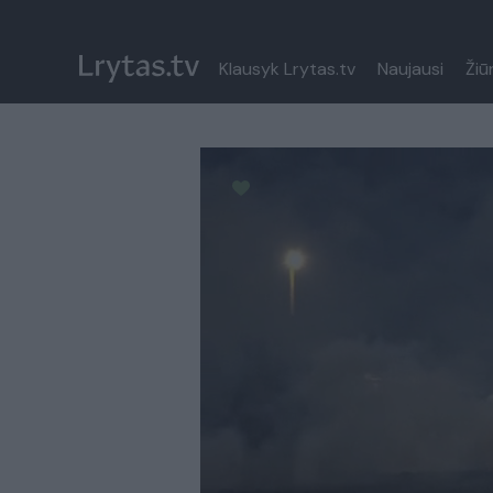
Klausyk Lrytas.tv
Naujausi
Žiū
Paremkite Ukrainą